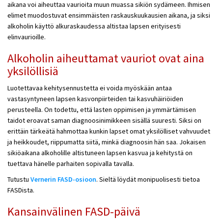
aikana voi aiheuttaa vaurioita muun muassa sikiön sydämeen. Ihmisen
elimet muodostuvat ensimmäisten raskauskuukausien aikana, ja siksi
alkoholin käyttö alkuraskaudessa altistaa lapsen erityisesti
elinvaurioille.
Alkoholin aiheuttamat vauriot ovat aina
yksilöllisiä
Luotettavaa kehitysennustetta ei voida myöskään antaa
vastasyntyneen lapsen kasvonpiirteiden tai kasvuhäiriöiden
perusteella. On todettu, että lasten oppimisen ja ymmärtämisen
taidot eroavat saman diagnoosinimikkeen sisällä suuresti. Siksi on
erittäin tärkeätä hahmottaa kunkin lapset omat yksilölliset vahvuudet
ja heikkoudet, riippumatta siitä, minkä diagnoosin hän saa. Jokaisen
sikiöaikana alkoholille altistuneen lapsen kasvua ja kehitystä on
tuettava hänelle parhaiten sopivalla tavalla.
Tutustu
Vernerin FASD-osioon
. Sieltä löydät monipuolisesti tietoa
FASDista.
Kansainvälinen FASD-päivä