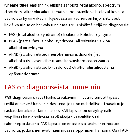
lyhenne tulee englanninkielisistä sanoista fetal alcohol spectrum
disorders. Alkoholin aiheuttamat vauriot sikiölle vaihtelevat lievistä
vaurioista hyvin vakaviin. Kyseessä on vaurioiden kirjo. Erityisesti
lieviä vaurioita on hankala tunnistaa. FASD sisältää neljä eri diagnoosia:
FAS (fetal alcohol syndrome) eli sikiön alkoholioireyhtymä
PFAS (partial fetal alcohol syndrome) eli osittainen sikiön
alkoholioireyhtymä
ARND (alcohol related neurobehavioral disorder) eli
alkoholialtistuksen aiheuttama keskushermoston vaurio
ARBD (alcohol related birth defect) eli alkoholin aiheuttama
epämuodostuma.
FAS on diagnooseista tunnetuin
FAS
-diagnoosin saavat kaikista vakavimmin vaurioituneet lapset.
Heillä on selkeä kasvun hidastuma, joka on mahdollisesti havaittu jo
raskauden aikana. Tämän lisäksi FAS-lapsilla on oireyhtymälle
tyypilliset kasvonpiirteet sekä aivojen kasvuhäiriö tai
rakennepoikkeama. FAS-lapsilla on eriasteisia keskushermoston
vaurioita, jotka ilmenevät muun muassa oppimisen häiriöinä. Osa FAS-