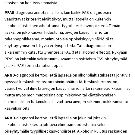
lapsista on kehitysvammaisia.
PFAS
-diagnoosi annetaan silloin, kun kaikki FAS-diagnoosiin
vaadittavat kriteerit eivät täyty, mutta lapsella on kuitenkin
alkoholialtistuksen aiheuttamat tyypilliset kasvonpiirteet. Tämän
lisäksi on joko kasvun hidastuma, aivojen kasvun häiriö tai
rakennepoikkeama, monimuotoisia oppimiskyvyn häiriöitä tai
käyttäytymiseen liittyviä erityispiirteitä. Tätä diagnoosia on
aikaisemmin kutsuttu lyhenteellä FAE (fetal alcohol effects). Nykyään
PFAS on kuitenkin vakiintunut kuvaamaan osittaista FAS-oireyhtymää
ja siksi FAE-termistä tulisi luopua.
ARND
-diagnoosi kertoo, että lapsella on alkoholialtistuksesta johtuvia
pysyviä keskushermoston toimintahäiriöitä. Keskushermoston
vauriot voivat ilmetä aivojen kasvun häiriöinä tai rakennepoikkeamina,
mutta myös monimuotoisina oppimiskyvyn tai käyttäytymisen
häiriöinä ilman tutkimuksin havaittavia aivojen rakennepoikkeamia tai
kasvuhäiriöitä.
ARBD
-diagnoosi kertoo, että lapsella on jokin tai joitakin
alkoholialtistuksesta johtuvia elinepämuodostumia sekä
oireyhtymälle tyypilliset kasvonpiirteet. Alkoholin kulutus raskauden