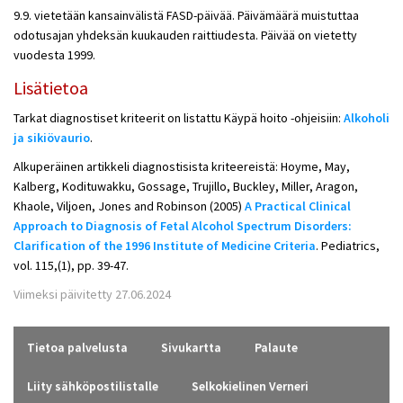
9.9. vietetään kansainvälistä FASD-päivää. Päivämäärä muistuttaa
odotusajan yhdeksän kuukauden raittiudesta. Päivää on vietetty
vuodesta 1999.
Lisätietoa
Tarkat diagnostiset kriteerit on listattu Käypä hoito -ohjeisiin:
Alkoholi
ja sikiövaurio
.
Alkuperäinen artikkeli diagnostisista kriteereistä: Hoyme, May,
Kalberg, Kodituwakku, Gossage, Trujillo, Buckley, Miller, Aragon,
Khaole, Viljoen, Jones and Robinson (2005)
A Practical Clinical
Approach to Diagnosis of Fetal Alcohol Spectrum Disorders:
Clarification of the 1996 Institute of Medicine Criteria
. Pediatrics,
vol. 115,(1), pp. 39-47.
Viimeksi päivitetty 27.06.2024
Tietoa palvelusta
Sivukartta
Palaute
Liity sähköpostilistalle
Selkokielinen Verneri