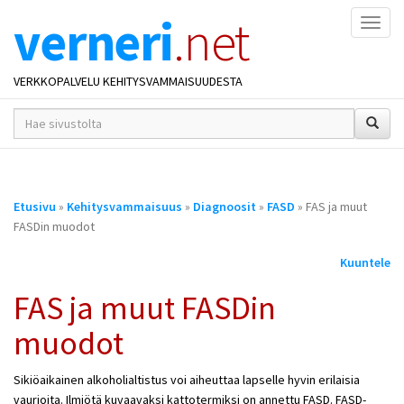
verneri
.net
Naviga
VERKKOPALVELU KEHITYSVAMMAISUUDESTA
hakusana(t)
*
Olet
Etusivu
»
Kehitysvammaisuus
»
Diagnoosit
»
FASD
» FAS ja muut
täällä
FASDin muodot
Kuuntele
FAS ja muut FASDin
muodot
Sikiöaikainen alkoholialtistus voi aiheuttaa lapselle hyvin erilaisia
vaurioita. Ilmiötä kuvaavaksi kattotermiksi on annettu FASD. FASD-