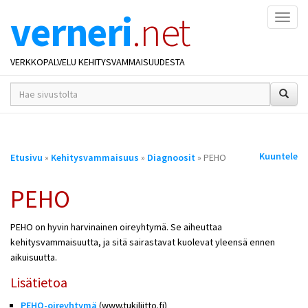
verneri
.net
Naviga
VERKKOPALVELU KEHITYSVAMMAISUUDESTA
hakusana(t)
*
Olet
Kuuntele
Etusivu
»
Kehitysvammaisuus
»
Diagnoosit
» PEHO
täällä
PEHO
PEHO on hyvin harvinainen oireyhtymä. Se aiheuttaa
kehitysvammaisuutta, ja sitä sairastavat kuolevat yleensä ennen
aikuisuutta.
Lisätietoa
PEHO-oireyhtymä
(www.tukiliitto.fi)