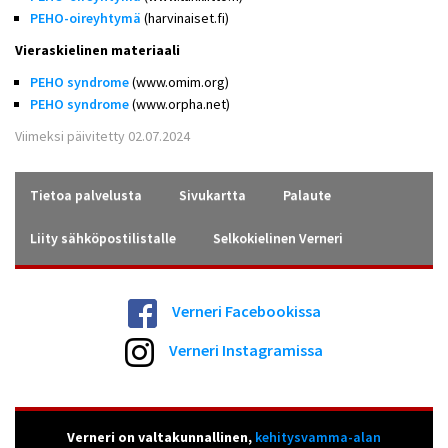
PEHO-oireyhtymä
(harvinaiset.fi)
Vieraskielinen materiaali
PEHO syndrome
(www.omim.org)
PEHO syndrome
(www.orpha.net)
Viimeksi päivitetty 02.07.2024
Tietoa palvelusta
Sivukartta
Palaute
Liity sähköpostilistalle
Selkokielinen Verneri
Verneri Facebookissa
Verneri Instagramissa
Verneri on valtakunnallinen,
kehitysvamma-alan