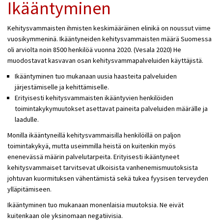
Ikääntyminen
Kehitysvammaisten ihmisten keskimääräinen elinikä on noussut viime
vuosikymmeninä. Ikääntyneiden kehitysvammaisten määrä Suomessa
oli arviolta noin 8500 henkilöä vuonna 2020. (Vesala 2020) He
muodostavat kasvavan osan kehitysvammapalveluiden käyttäjistä.
Ikääntyminen tuo mukanaan uusia haasteita palveluiden
järjestämiselle ja kehittämiselle.
Erityisesti kehitysvammaisten ikääntyvien henkilöiden
toimintakykymuutokset asettavat paineita palveluiden määrälle ja
laadulle.
Monilla ikääntyneillä kehitysvammaisilla henkilöillä on paljon
toimintakykyä, mutta useimmilla heistä on kuitenkin myös
enenevässä määrin palvelutarpeita. Erityisesti ikääntyneet
kehitysvammaiset tarvitsevat ulkoisista vanhenemismuutoksista
johtuvan kuormituksen vähentämistä sekä tukea fyysisen terveyden
ylläpitämiseen.
Ikääntyminen tuo mukanaan monenlaisia muutoksia. Ne eivät
kuitenkaan ole yksinomaan negatiivisia.