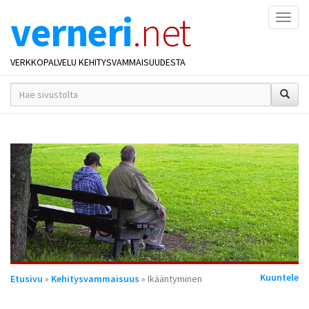
verneri
.net
Naviga
VERKKOPALVELU KEHITYSVAMMAISUUDESTA
hakusana(t)
*
Olet
Kuuntele
Etusivu
»
Kehitysvammaisuus
» Ikääntyminen
täällä