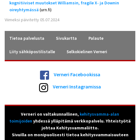
kognitiiviset muutokset Williamsin, fragile X- ja Downin
oireyhtymässä
(urn.fi)
Viimeksi päivitetty 05.07.2024
Tietoa palvelusta
Sivukartta
Palaute
Liity sähköpostilistalle
Selkokielinen Verneri
Verneri Facebookissa
Verneri Instagramissa
Verneri on valtakunnallinen,
kehitysvamma-alan
toimijoiden
yhdessä ylläpitämä verkkopalvelu. Yhteistyötä
johtaa Kehitysvammaliitto.
Sivuilla on monipuolisesti tietoa kehitysvammaisuuteen