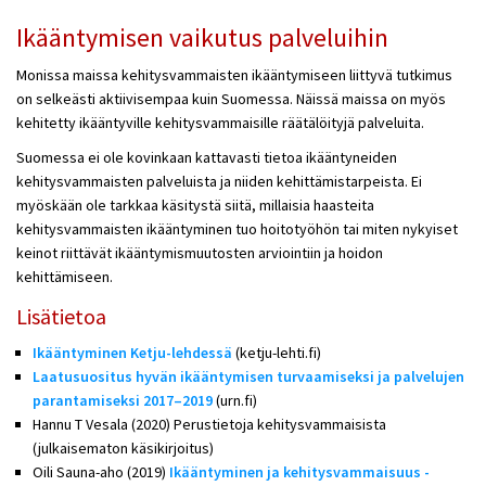
Ikääntymisen vaikutus palveluihin
Monissa maissa kehitysvammaisten ikääntymiseen liittyvä tutkimus
on selkeästi aktiivisempaa kuin Suomessa. Näissä maissa on myös
kehitetty ikääntyville kehitysvammaisille räätälöityjä palveluita.
Suomessa ei ole kovinkaan kattavasti tietoa ikääntyneiden
kehitysvammaisten palveluista ja niiden kehittämistarpeista. Ei
myöskään ole tarkkaa käsitystä siitä, millaisia haasteita
kehitysvammaisten ikääntyminen tuo hoitotyöhön tai miten nykyiset
keinot riittävät ikääntymismuutosten arviointiin ja hoidon
kehittämiseen.
Lisätietoa
Ikääntyminen Ketju-lehdessä
(ketju-lehti.fi)
Laatusuositus hyvän ikääntymisen turvaamiseksi ja palvelujen
parantamiseksi 2017–2019
(urn.fi)
Hannu T Vesala (2020) Perustietoja kehitysvammaisista
(julkaisematon käsikirjoitus)
Oili Sauna-aho (2019)
Ikääntyminen ja kehitysvammaisuus -