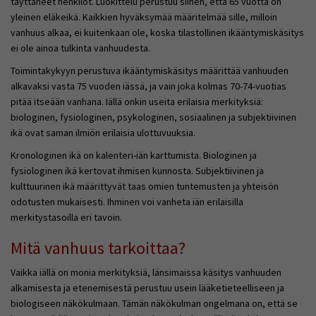
täyttäneet henkilöt. Luokittelu perustuu siihen, että 65 vuotta on
yleinen eläkeikä. Kaikkien hyväksymää määritelmää sille, milloin
vanhuus alkaa, ei kuitenkaan ole, koska tilastollinen ikääntymiskäsitys
ei ole ainoa tulkinta vanhuudesta.
Toimintakykyyn perustuva ikääntymiskäsitys määrittää vanhuuden
alkavaksi vasta 75 vuoden iässä, ja vain joka kolmas 70-74-vuotias
pitää itseään vanhana. Iällä onkin useita erilaisia merkityksiä:
biologinen, fysiologinen, psykologinen, sosiaalinen ja subjektiivinen
ikä ovat saman ilmiön erilaisia ulottuvuuksia.
Kronologinen ikä on kalenteri-iän karttumista. Biologinen ja
fysiologinen ikä kertovat ihmisen kunnosta. Subjektiivinen ja
kulttuurinen ikä määrittyvät taas omien tuntemusten ja yhteisön
odotusten mukaisesti. Ihminen voi vanheta iän erilaisilla
merkitystasoilla eri tavoin.
Mitä vanhuus tarkoittaa?
Vaikka iällä on monia merkityksiä, länsimaissa käsitys vanhuuden
alkamisesta ja etenemisestä perustuu usein lääketieteelliseen ja
biologiseen näkökulmaan. Tämän näkökulman ongelmana on, että se