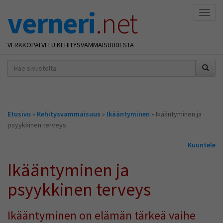
verneri
.net
Naviga
VERKKOPALVELU KEHITYSVAMMAISUUDESTA
hakusana(t)
*
Olet
Etusivu
»
Kehitysvammaisuus
»
Ikääntyminen
» Ikääntyminen ja
täällä
psyykkinen terveys
Kuuntele
Ikääntyminen ja
psyykkinen terveys
Ikääntyminen on elämän tärkeä vaihe