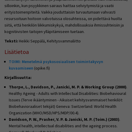
silloinkin, kun psyykkinen sairaus haittaa selviytymistä ja vaatii
erityistoimenpiteitä. Vaikka jouduttaisiin turvautumaan vahvasti
resursoituun hoitoon valvotuissa olosuhteissa, on pidettävä huolta
siitä, että henkilön liikkumiskykyä, mahdollisuuksia ihmissuhteisiin ja
kognitiivisten taitojen ylläpitämiseen tuetaan.
Teksti:
Heikki Seppälä, Kehitysvammaliitto
Lisätietoa
TOIMI: Menetelmä psykososiaalisen toimintakyvyn
kuvaamiseen
(opike.fi)
Kirjallisuutta:
Thorpe, L., Davidson, P., Janicki, M. P. & Working Group (2000)
.
Healthy Ageing - Adults with Intellectual Disabilities: Biobehavioural
Issues (Terve ikääntyminen - Aikuiset kehitysvammaiset henkilöt:
Biobehavioraaliset tekijät) Geneva: Switzerland: World Health
Organization (WHO/MSD/HPS/MDP/00.4).
Davidson, P. W., Prasher, V. P. & Janicki, M. P. (Toim.) (2003)
.
Mental health, intellectual disabilities and the ageing process.