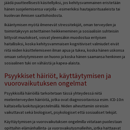
jäädä puutteellisesti käsitellyiksi, jos kehitysvammainen eristetään
hänen suojelemisensa varjolla - esimerkiksi hautajaisrituaaleista tai
kuolevan ihmisen saattohoidosta.
Ikääntymisen myötä ilmenevät stressitekijät, oman terveyden ja
toimintakyvyn asteittainen heikkeneminen ja sosiaalisiin suhteisiin
liittyvät muutokset, voivat yleensäkin muodostua erityisen
haitallisiksi, koska kehitysvammaisen kognitiiviset valmiudet eivät
riitä niiden käsittelemiseen ilman apua ja tukea, koska hänen uskonsa
omaan selviytymiseen on huono ja koska hänen saamansa henkinen ja
sosiaalinen tuki on vähäistä ja kapea-alaista.
Psyykkiset häiriöt, käyttäytymisen ja
vuorovaikutuksen ongelmat
Psyykkisillä häiriöillä tarkoitetaan tässä yhteydessä niitä
mielenterveyden häiriöitä, jotka ovat diagnosoitavissa esim. ICD-10:n
kaltaisella luokitusjärjestelmällä. Niiden aiheuttamiin oireisiin
vaikuttavat sekä biologiset, psykologiset että sosiaaliset tekijät.
Käyttäytymisen ja vuorovaikutuksen ongelmilla viitataan puolestaan
opittuihin elämänhallinta- ja vuorovaikutusmalleihin, jotka haittaavat