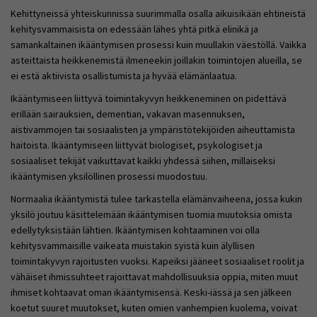
Kehittyneissä yhteiskunnissa suurimmalla osalla aikuisikään ehtineistä
kehitysvammaisista on edessään lähes yhtä pitkä elinikä ja
samankaltainen ikääntymisen prosessi kuin muullakin väestöllä. Vaikka
asteittaista heikkenemistä ilmeneekin joillakin toimintojen alueilla, se
ei estä aktiivista osallistumista ja hyvää elämänlaatua.
Ikääntymiseen liittyvä toimintakyvyn heikkeneminen on pidettävä
erillään sairauksien, dementian, vakavan masennuksen,
aistivammojen tai sosiaalisten ja ympäristötekijöiden aiheuttamista
haitoista. Ikääntymiseen liittyvät biologiset, psykologiset ja
sosiaaliset tekijät vaikuttavat kaikki yhdessä siihen, millaiseksi
ikääntymisen yksilöllinen prosessi muodostuu.
Normaalia ikääntymistä tulee tarkastella elämänvaiheena, jossa kukin
yksilö joutuu käsittelemään ikääntymisen tuomia muutoksia omista
edellytyksistään lähtien. Ikääntymisen kohtaaminen voi olla
kehitysvammaisille vaikeata muistakin syistä kuin älyllisen
toimintakyvyn rajoitusten vuoksi. Kapeiksi jääneet sosiaaliset roolit ja
vähäiset ihmissuhteet rajoittavat mahdollisuuksia oppia, miten muut
ihmiset kohtaavat oman ikääntymisensä. Keski-iässä ja sen jälkeen
koetut suuret muutokset, kuten omien vanhempien kuolema, voivat