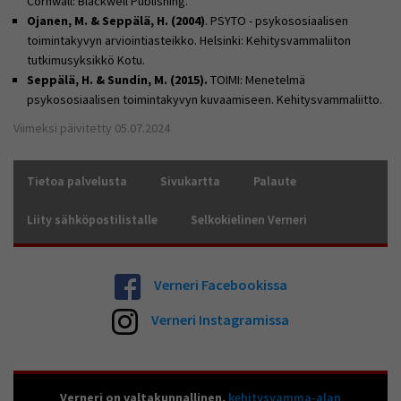
Cornwall: Blackwell Publishing.
Ojanen, M. & Seppälä, H. (2004)
. PSYTO - psykososiaalisen
toimintakyvyn arviointiasteikko. Helsinki: Kehitysvammaliiton
tutkimusyksikkö Kotu.
Seppälä, H. & Sundin, M. (2015).
TOIMI: Menetelmä
psykososiaalisen toimintakyvyn kuvaamiseen. Kehitysvammaliitto.
Viimeksi päivitetty 05.07.2024
Tietoa palvelusta
Sivukartta
Palaute
Liity sähköpostilistalle
Selkokielinen Verneri
Verneri Facebookissa
Verneri Instagramissa
Verneri on valtakunnallinen,
kehitysvamma-alan