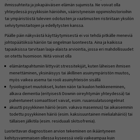
ihmissuhteita ja jokapäiväisen elämän sujumista. Ne voivat olla
yhteydessä psyykkisiin häiriöihin, vääristyneisiin oppimishistorioihin
tai ympäristöstä tulevien odotusten ja vaatimusten ristiriitaan yksilön
selviytymistaitojen ja edellytysten kanssa.
Päälle päin näkyvästä käyttäytymisestä ei voi tehdä pitkälle meneviä
johtopäätöksiä häiriön tai ongelman luonteesta. Aina ja kaikissa
tapauksissa tarvitaan laaja-alaista arviointia, jossa eri mahdollisuudet
on otettu huomioon. Niitä voivat olla
elämäntapahtumiin liittyvät stressitekijät, kuten läheisen ihmisen
menettäminen, yksinäisyys tai äkillinen asuinympäristön muutos,
myös vaikea asema tai rooli asuinyhteisön sisällä
fysiologiset muutokset, kuten näön tai kuulon heikkeneminen,
alkava dementia (erityisesti Downin oireyhtymän yhteydessä) tai
pahentuneet somaattiset vaivat, esim. ruuansulatusongelmat
akuutti psyykkinen häiriö (esim. vakava masennus) tai aikaisemmin
todettu psyykkinen häiriö (esim. kaksisuuntainen mielialahäiriö) tai
tällaisen jälkitila (esim. residuaali skitsofrenia).
Luotettavan diagnostisen arvion tekeminen on ikääntyneen
kehitysvammaisen ollessa kyseessä vielä vaikeampaa kuin