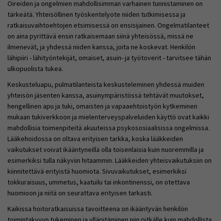
Oireiden ja ongelmien mahdollisimman varhainen tunnistaminen on
tärkeätä. Yhteisöllinen työskentelyote niiden tutkimisessa ja
ratkaisuvaihtoehtojen etsimisessä on ensisijainen. Ongelmatilanteet
on aina pyrittävä ensin ratkaisemaan siinä yhteisössä, missä ne
ilmenevät, ja yhdessä niiden kanssa, joita ne koskevat. Henkilön
lähipiiri - lähityöntekijät, omaiset, asuin- ja työtoverit - tarvitsee tähän
ulkopuolista tukea.
Keskusteluapu, pulmatilanteista keskusteleminen yhdessä muiden
yhteisön jäsenten kanssa, asuinympäristössä tehtävät muutokset,
hengellinen apu ja tuki, omaisten ja vapaaehtoistyön kytkeminen
mukaan tukiverkkoon ja mielenterveyspalveluiden käyttö ovat kaikki
mahdollisia toimenpiteitä akuuteissa psykososiaalisissa ongelmissa.
Lääkehoidossa on oltava erityisen tarkka, koska lääkkeiden
vaikutukset voivat ikääntyneillä olla toisenlaisia kuin nuoremmilla ja
esimerkiksi tulla näkyviin hitaammin. Lääkkeiden yhteisvaikutuksiin on
kiinnitettävä erityistä huomiota. Sivuvaikutukset, esimerkiksi
tokkuraisuus, ummetus, kaatuilu tai inkontinenssi, on otettava
huomioon ja niitä on seurattava erityisen tarkasti.
Kaikissa hoitoratkaisuissa tavoitteena on ikääntyvän henkilön
toimintakyvyn tukeminen ja ylläpitäminen niin pitkälle kuin mahdollista,