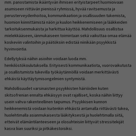
mm. panostamista ikääntyvän ihmisen erityistarpeet huomioivaan
asumiseen riittävän pienissä ryhmissä, hyvää ravitsemusta ja
perusterveydenhoitoa, kommunikaation ja osallisuuden tukemista,
huomion kiinnittämistä näön ja kuulon heikkenemiseen ja lääkkeiden
tarkoituksenmukaista ja harkittua käyttöä. Mahdollisuus osallistua
mielekkääseen, iänmukaiseen toimintaan sekä vaikuttaa omaa elämää
koskeviin valintoihin ja päätöksiin edistää niinikään psyykkistä
hyvinvointia.
Edellytyksiä näihin asioihin voidaan luoda mm.
henkilöstökoulutuksella. Erityisesti kommunikaatiota, vuorovaikutusta
ja osallistumista tukevilla työkäytännöillä voidaan merkittävästi
ehkäistä käyttäytymisongelmien syntymistä.
Mahdollisuudet varsinaisten psyykkisten häiriöiden kuten
skitsofrenian ennalta ehkäisyyn ovat rajalliset, koska näihin liittyy
usein vahva rakenteellinen taipumus. Psyykkisen kunnon
heikkenemistä voidaan kuitenkin ehkäistä antamalla riittävästi tukea,
huolehtimalla asianmukaisesta lääkityksestä ja huolehtimalla siitä,
etteivät elämäntilanteeseen ja olosuhteisiin liittyvät stressitekijät
kasva liian suuriksi ja pitkäkestoisiksi.