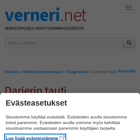
verneri
.net
Naviga
VERKKOPALVELU KEHITYSVAMMAISUUDESTA
hakusana(t)
*
Olet
Kuuntele
Etusivu
»
Kehitysvammaisuus
»
Diagnoosit
» Darierin tauti
täällä
Darierin tauti
Evästeasetukset
Darierin tauti on hyvin harvinainen ihosairaus. Siihen voi liittyä myös
kehitysvammaisuutta.
Sivustomme käyttää evästeitä. Evästeiden avulla sivustomme
Lisätietoa
toimii paremmin. Evästeiden avulla voimme myös kehittää
sivustoamme vastaamaan paremmin käyttäjien tarpeita.
Darierin tauti
(www.terveyskirjasto.fi)
Lue lisää evästeistämme