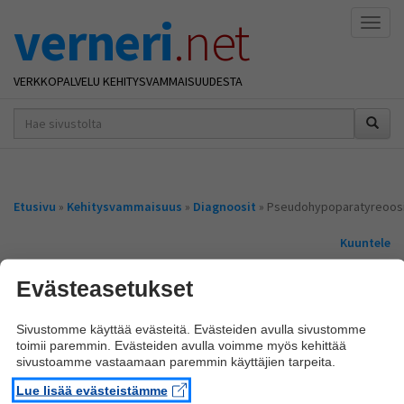
verneri
.net
Naviga
VERKKOPALVELU KEHITYSVAMMAISUUDESTA
hakusana(t)
*
Olet
Etusivu
»
Kehitysvammaisuus
»
Diagnoosit
» Pseudohypoparatyreoos
täällä
Kuuntele
Pseudohypoparatyreoosi
Evästeasetukset
Tyypillinen pseudohypoparatyreoosi on nimeltään
Albrightin
Sivustomme käyttää evästeitä. Evästeiden avulla sivustomme
oireyhtymä
.
toimii paremmin. Evästeiden avulla voimme myös kehittää
sivustoamme vastaamaan paremmin käyttäjien tarpeita.
Lisätietoa
Lue lisää evästeistämme