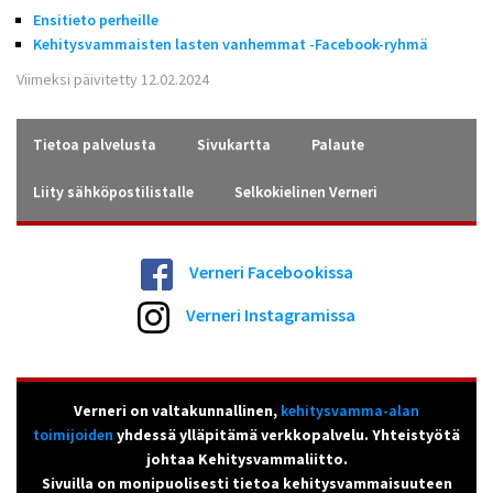
Ensitieto perheille
Kehitysvammaisten lasten vanhemmat -Facebook-ryhmä
Viimeksi päivitetty 12.02.2024
Tietoa palvelusta
Sivukartta
Palaute
Liity sähköpostilistalle
Selkokielinen Verneri
Verneri Facebookissa
Verneri Instagramissa
Verneri on valtakunnallinen,
kehitysvamma-alan
toimijoiden
yhdessä ylläpitämä verkkopalvelu. Yhteistyötä
johtaa Kehitysvammaliitto.
Sivuilla on monipuolisesti tietoa kehitysvammaisuuteen