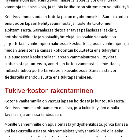
hyvinkin nopeasti. Kehitysvammaisella lapsella voi olla muitakin
vammoja tai sairauksia, ja tällöin kotihoitoon siirtyminen voi pitkittyä.
Kehitysvamma voidaan todeta paljon myöhemminkin. Sairaala antaa
ensitiedon lapsen kehitysvammasta ja huolehtii tukitoimien
aloittamisesta. Sairaalassa tietoa antavat pääasiassa lääkärit,
hoitohenkilökunta ja sosiaalityöntekijä. Joissakin sairaaloissa
järjestetään vanhempien halutessa keskustelu, jossa vanhempien ja
heidän läheistensä kanssa kokoontuu koulutettu ensitukiryhmä.
Tilaisuudessa keskustellaan lapsen vammaisuuteen liittyvistä
ajatuksista ja tunteista, annetaan tietoa vammasta ja mietitään,
millaista tukea perhe tarvitsee alkuvaiheessa. Sairaalasta voi
tiedustella mahdollisuutta ensitukitapaamiseen.
Tukiverkoston rakentaminen
Kotona vanhemmilla on vastuu lapsen hoidosta ja kuntoutuksesta.
Kehitysvamman kohtaaminen on asia, jota kukin käy läpi omalla
tavallaan ja omassa tahdissaan.
Monille vanhemmille on apua omasta yhdyshenkilöstä, jonka kanssa
voi keskustella asiasta. Viranomaisista yhdyshenkilö voi olla esim.