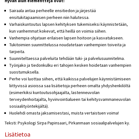
Hyvän alun elementtejä ovat:
Sairaala antaa perheelle ensitiedon ja järjestää
ensitukitapaamisen
perheen niin halutessa.
Varhaiskuntoutus lapsen kehityksen tukemiseksi käynnistetään,
kun vanhemmat kokevat, että heillä on voimia siihen.
Vanhempia ohjataan erilaisen lapsen hoitoon ja kasvatukseen.
Tukitoimien suunnittelussa noudatetaan vanhempien toiveita ja
tarpeita.
Suunniteltaessa palveluita tehdään tuki- ja palvelusuunnitelma.
Työnjako ja tiedonkulku eri tahojen kesken hoidetaan vanhempien
suostumuksella.
Perhe voi luottaa siihen, että kaikissa palvelujen käynnistämiseen
liittyvissä asioissa saa lisätietoja perheen omalta yhdyshenkilöltä
(esimerkiksi kuntoutusohjaajalta, lastenneuvolan
terveydenhoitajalta, hyvinvointialueen tai kehitysvammaneuvolan
sosiaalityöntekijältä).
Huolehdi omasta jaksamisestasi, muista vertaistuen voima!
Teksti: Psykologi Sirpa Papinsaari, Pirkanmaan sosiaalipalvelujen ky.
Lisätietoa