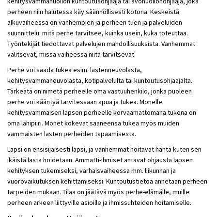
kehitysvammahuollon kuntoutusohjaaja tai avohuollonohjaaja, joka
perheen niin halutessa käy säännöllisesti kotona. Keskeistä
alkuvaiheessa on vanhempien ja perheen tuen ja palveluiden
suunnittelu: mitä perhe tarvitsee, kuinka usein, kuka toteuttaa.
Työntekijät tiedottavat palvelujen mahdollisuuksista. Vanhemmat
valitsevat, missä vaiheessa niitä tarvitsevat.
Perhe voi saada tukea esim. lastenneuvolasta,
kehitysvammaneuvolasta, kotipalvelulta tai kuntoutusohjaajalta.
Tärkeätä on nimetä perheelle oma vastuuhenkilö, jonka puoleen
perhe voi kääntyä tarvitessaan apua ja tukea. Monelle
kehitysvammaisen lapsen perheelle korvaamattomana tukena on
oma lähipiiri. Monet kokevat saaneensa tukea myös muiden
vammaisten lasten perheiden tapaamisesta.
Lapsi on ensisijaisesti lapsi, ja vanhemmat hoitavat häntä kuten sen
ikäistä lasta hoidetaan. Ammatti-ihmiset antavat ohjausta lapsen
kehityksen tukemiseksi, varhaisvaiheessa mm. liikunnan ja
vuorovaikutuksen kehittämiseksi. Kuntoutustietoa annetaan perheen
tarpeiden mukaan. Tilaa on jäätävä myös perhe-elämälle, muille
perheen arkeen liittyville asioille ja ihmissuhteiden hoitamiselle.