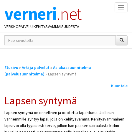
verneri
.net
Naviga
VERKKOPALVELU KEHITYSVAMMAISUUDESTA
hakusana(t)
*
Olet
Etusivu
»
Arki ja palvelut
»
Asiakassuunnitelma
täällä
(palvelusuunnitelma)
» Lapsen syntymä
Kuuntele
Lapsen syntymä
Lapsen syntymä on onnellinen ja odotettu tapahtuma. Joillekin
vanhemmille syntyy lapsi, jolla on kehitysvamma. Kehitysvammainen
lapsi voi olla fyysisesti terve, jolloin hän pääsee sairaalasta kotiin