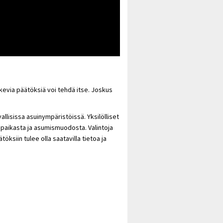
evia päätöksiä voi tehdä itse. Joskus
lisissa asuinympäristöissä. Yksilölliset
npaikasta ja asumismuodosta. Valintoja
ksiin tulee olla saatavilla tietoa ja