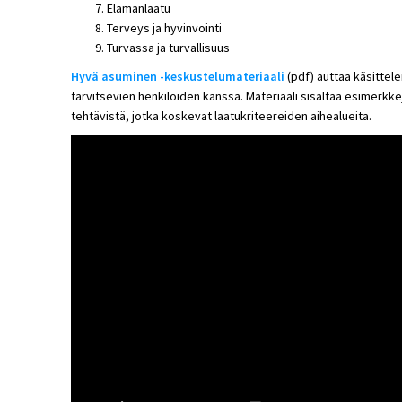
Elämänlaatu
Terveys ja hyvinvointi
Turvassa ja turvallisuus
Hyvä asuminen -keskustelumateriaali
(pdf) auttaa käsittel
tarvitsevien henkilöiden kanssa. Materiaali sisältää esimerkk
tehtävistä, jotka koskevat laatukriteereiden aihealueita.