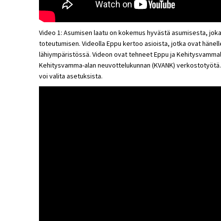
Video 1:
Asumisen laatu on kokemus hyvästä asumisesta, joka 
toteutumisen. Videolla Eppu kertoo asioista, jotka ovat hänel
lähiympäristössä. Videon ovat tehneet Eppu ja Kehitysvamma
Kehitysvamma-alan neuvottelukunnan (KVANK) verkostotyötä. V
voi valita asetuksista.