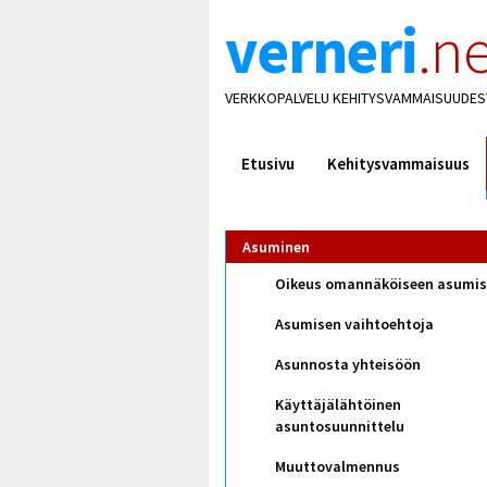
verneri
.ne
VERKKOPALVELU KEHITYSVAMMAISUUDES
Etusivu
Kehitysvammaisuus
Asuminen
Oikeus omannäköiseen asumi
Asumisen vaihtoehtoja
Asunnosta yhteisöön
Käyttäjälähtöinen
asuntosuunnittelu
Muuttovalmennus