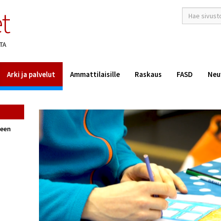
t
hakusana(t)
*
TA
Arki ja palvelut
Ammattilaisille
Raskaus
FASD
Neu
seen