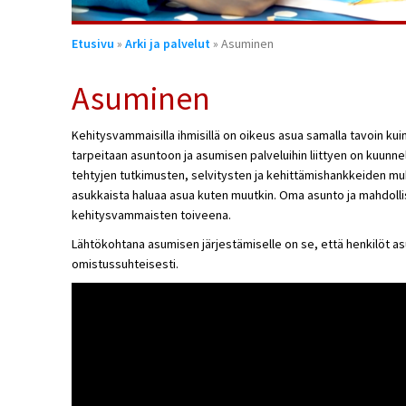
Olet
Etusivu
»
Arki ja palvelut
» Asuminen
täällä
Asuminen
Kehitysvammaisilla ihmisillä on oikeus asua samalla tavoin kui
tarpeitaan asuntoon ja asumisen palveluihin liittyen on kuunn
tehtyjen tutkimusten, selvitysten ja kehittämishankkeiden muk
asukkaista haluaa asua kuten muutkin. Oma asunto ja mahdoll
kehitysvammaisten toiveena.
Lähtökohtana asumisen järjestämiselle on se, että henkilöt a
omistussuhteisesti.