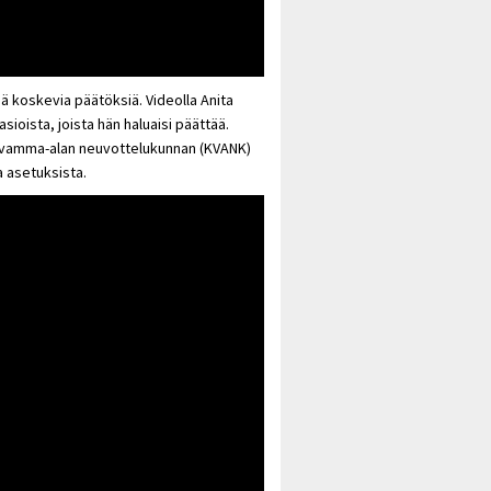
ä koskevia päätöksiä. Videolla Anita
sioista, joista hän haluaisi päättää.
ysvamma-alan neuvottelukunnan (KVANK)
a asetuksista.