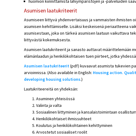
huomion kiinnittämistä lähiympäristöjen ja -palveluiden sa
Asumisen laatukriteerit
Asumiseen liittyvä yhdenvertaisuus ja vammaisten ihmisten 
asumisen kehittämiselle. Lisäksi keskeisenä periaatteena v
asumisestaan, joka on tärkeä asumisen laatuun vaikuttava tek
liittyvästä kokemuksesta.
Asumisen laatukriteerit ja sanasto auttavat määrittelemään 
elämänlaadun ja henkilökohtaisen tuen piirteet, jotka yhdess
Asumisen laatukriteerit
(pdf) kuvaavat asumista tukevien pal
arvioinnissa. (Also available in English:
Housing action. Qualit
developing housing solutions
.)
Laatukriteereitä on yhdeksän:
Asuminen yhteisössä
Valinta ja valta
Sosiaalinen liittyminen ja kansalaistoimintaan osallistu
Henkilökohtaiset ihmissuhteet
Koulutus ja henkilökohtainen kehittyminen
Arvostetut sosiaaliset roolit