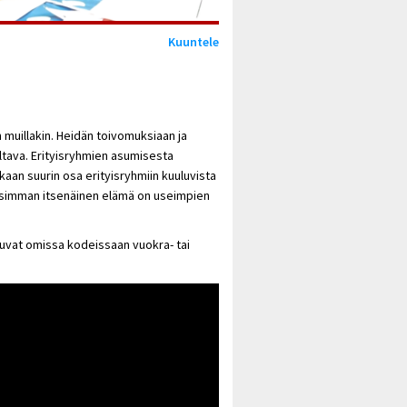
Kuuntele
n muillakin. Heidän toivomuksiaan ja
eltava. Erityisryhmien asumisesta
aan suurin osa erityisryhmiin kuuluvista
isimman itsenäinen elämä on useimpien
suvat omissa kodeissaan vuokra- tai