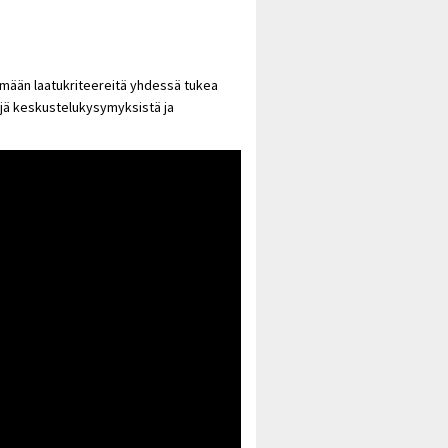
emään laatukriteereitä yhdessä tukea
ejä keskustelukysymyksistä ja