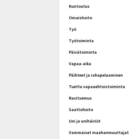
Kuntoutus
Omaishoito
Työ
Työtoiminta
Päivätoiminta
Vapaa-aika
Päihteet ja rahapelaaminen
Tuettu vapaaehtoistoiminta
Ravitsemus
Saattohoito
Uni ja unihäiriöt
Vammaiset maahanmuuttajat