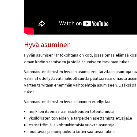
Hyvä asuminen
Hyvän asumisen lähtökohtana on koti, jossa omaa elämää kosk
oman kodin saamiseen ja siellä asumiseen tarvitaan tukea.
Vammaisten ihmisten hyvään asumiseen tarvitaan asuntoja taval
valinnat edellyttävät mahdollisuutta päättää itse omasta asui
varten tarvitaan enemmän vaihtoehtoja asumiseen. Lisäksi päätö
tukea.
Vammaisten ihmisten hyvä asuminen edellyttää
henkilön itsemääräämisoikeuden toteutumista
yksilöllisten toiveiden ja tarpeiden asettamista etusijalle
esteettömiä ja kohtuuhintaisia vuokra-asuntoja
joustavaa ja monipuolista kotiin saatavaa tukea