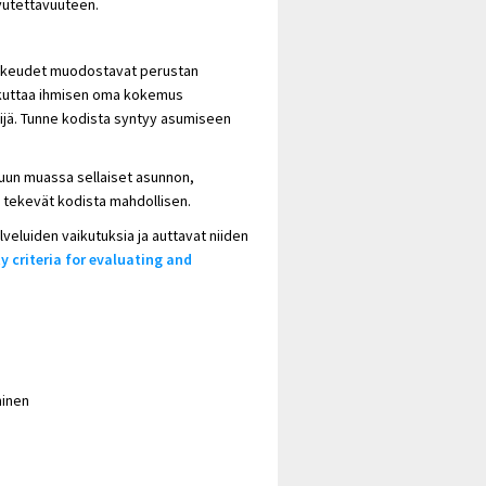
avutettavuuteen.
oikeudet muodostavat perustan
aikuttaa ihmisen oma kokemus
ijä. Tunne kodista syntyy asumiseen
muun muassa sellaiset asunnon,
ä tekevät kodista mahdollisen.
veluiden vaikutuksia ja auttavat niiden
y criteria for evaluating and
minen