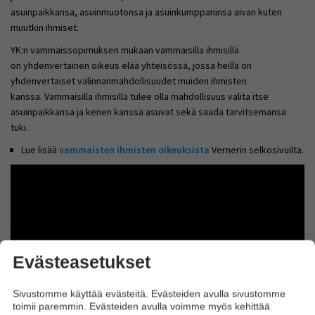
asuinpaikkansa, asuinmuotonsa ja asuinkumppaninsa aivan kuten
muutkin ihmiset.
YK:n vammaissopimuksen mukaan vammaisilla ihmisillä
on yhdenvertainen oikeus elää yhteisössä, jossa heillä on
yhdenvertaiset valinnanmahdollisuudet muiden ihmisten
kanssa. Vammaisilla ihmisillä tulee olla mahdollisuus valita itse
asuinpaikkansa ja kenen kanssa asuvat sekä saada tarvitsemansa
tuki.
Lue lisää
vammaisten ihmisten oikeuksista
Vernerin selkosivuilta.
Evästeasetukset
Sivustomme käyttää evästeitä. Evästeiden avulla sivustomme
toimii paremmin. Evästeiden avulla voimme myös kehittää