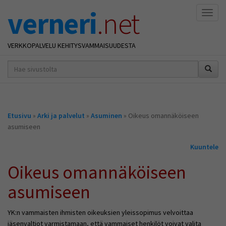
verneri
.net
Naviga
VERKKOPALVELU KEHITYSVAMMAISUUDESTA
hakusana(t)
*
Olet
Etusivu
»
Arki ja palvelut
»
Asuminen
» Oikeus omannäköiseen
täällä
asumiseen
Kuuntele
Oikeus omannäköiseen
asumiseen
YK:n vammaisten ihmisten oikeuksien yleissopimus velvoittaa
jäsenvaltiot varmistamaan, että vammaiset henkilöt voivat valita