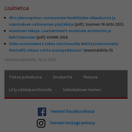
Lisätietoa
YK:n yleissopimus vammaisten henkilöiden oikeuksista ja
sopimuksen valinnainen pöytäkirja
(pdf). Suomen YK-liitto 2015.
Asumisen tekoja. Laatukriteerit asumisen arviointiin ja
kehittämiseen
(pdf). KVANK 2018.
Onko asumiseensa tukea tarvitsevalla kehitysvammaisella
ihmisellä oikeus valita asuinpaikkansa?
(www.tukiliitto.fi)
Viimeksi päivitetty 26.11.2025
Tietoa palvelusta
Sivukartta
Palaute
Liity sähköpostilistalle
Selkokielinen Verneri
Verneri Facebookissa
Verneri Instagramissa