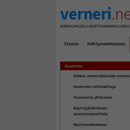
verneri
.ne
VERKKOPALVELU KEHITYSVAMMAISUUDES
Etusivu
Kehitysvammaisuus
Asuminen
Oikeus omannäköiseen asumi
Asumisen vaihtoehtoja
Asunnosta yhteisöön
Käyttäjälähtöinen
asuntosuunnittelu
Muuttovalmennus