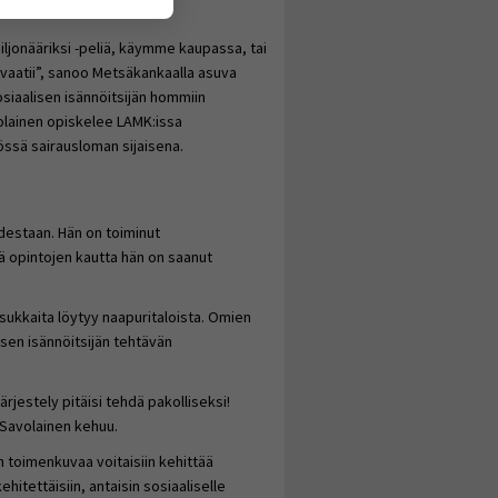
jonääriksi -peliä, käymme kaupassa, tai
e vaatii”, sanoo Metsäkankaalla asuva
sosiaalisen isännöitsijän hommiin
volainen opiskelee LAMK:issa
össä sairausloman sijaisena.
destaan. Hän on toiminut
kä opintojen kautta hän on saanut
sukkaita löytyy naapuritaloista. Omien
sen isännöitsijän tehtävän
ärjestely pitäisi tehdä pakolliseksi!
, Savolainen kehuu.
n toimenkuvaa voitaisiin kehittää
hitettäisiin, antaisin sosiaaliselle