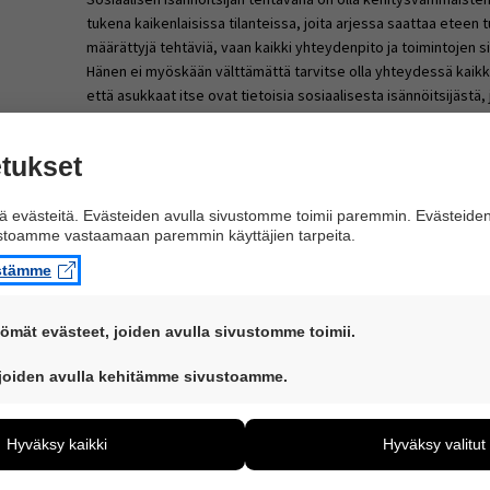
tukena kaikenlaisissa tilanteissa, joita arjessa saattaa eteen tul
määrättyjä tehtäviä, vaan kaikki yhteydenpito ja toimintojen s
Hänen ei myöskään välttämättä tarvitse olla yhteydessä kaikkii
että asukkaat itse ovat tietoisia sosiaalisesta isännöitsijästä
kääntyä.
Osa asukkaista ei välttämättä halua olla yhteyksissä sosiaalis
tukset
tarvittaessa esimerkiksi entisen asumisyksikön ohjaajien tai
tarvitessaan. Jotkut muut taas ovat hyvinkin aktiivisia yhtey
 evästeitä. Evästeiden avulla sivustomme toimii paremmin. Evästeide
ustoamme vastaamaan paremmin käyttäjien tarpeita.
”Pyrimme välttämään liikaa ammattimaisuutta. Näin asukkaat sa
ammattilaiset tarjoaisivat. Perusideana on tutustua lähiympärist
istämme
Takala jatkaa.
Korvaukseksi työstään isännöitsijät saavat asua hyvin edulli
ömät evästeet, joiden avulla sivustomme toimii.
asunnoissa alivuokralaisina. He maksavat vuokraa noin puolet 
ovat aina käytössä, jotta sivustoamme voi käyttää sujuvasti ja tu
asuvat vuokralaiset.
 joiden avulla kehitämme sivustoamme.
Vapaamuotoista ja tarpeen mukaan
iden avulla keräämme tietoa, miten sivustoamme käytetään. Tie
ää sivustoamme vastaamaan paremmin käyttäjien tarpeita. Tiet
Hyväksy kaikki
Hyväksy valitut
Sosiaalisilta isännöitsijöiltä odotetaan päivittäin noin tunnin 
ijämääristä ja siitä, mitä sivuja käytetään ja miten sivuilla liik
eri päivien osalle täysin vapaasti. Joinain päivinä menee nolla 
ä henkilötietoja kuten nimiä, eikä tietoja voi yhdistää yksittäis