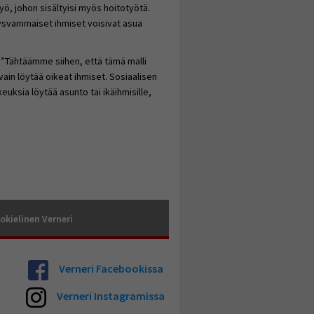
a työ, johon sisältyisi myös hoitotyötä.
tysvammaiset ihmiset voisivat asua
. ”Tähtäämme siihen, että tämä malli
 vain löytää oikeat ihmiset. Sosiaalisen
ikeuksia löytää asunto tai ikäihmisille,
okielinen Verneri
Verneri Facebookissa
Verneri Instagramissa