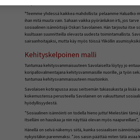
naapureilla on tarvetta.
yväksytkö näiden evästeiden käytön.
"Teemme yhdessä kaikkea mahdollista: pelaamme Haluatko mil
ihan mitä muuta vain. Sahaan vaikka pyöränlukon irti, jos tarv
sosiaalinen isännöitsijä Oskari Savolainen. Hän tarjoutui itse 
kuultuaan suunnitteilla olevasta uudesta toimintamallista. Sa
sairaanhoitajaksi, mutta käy myös töissä Yliköllin asumisyksik
Kehityskelpoinen malli
Tuntumaa kehitysvammaisuuteen Savolaiselta löytyy jo entuu
koripallovalmentajana kehitysvammaisille nuorille, ja työn se
tuntumaa kehitysvammaisuuteen muutoinkin.
Savolaisen kotirapussa asuu seitsemän tukiasukasta ja lisää a
kokemustensa perusteella Savolainen on vakuuttunut sosiaali
hyödyllisyydestä.
”Sosiaalinen isännöinti on todella hieno juttu! Mielestäni tämä j
Itselläni on hauskaa ja niin näyttää olevan myös naapureillani”
Hänellä on selvä näkemys siitä, kuinka sosiaalisen isännöitsijä
nykyistäkin paremmaksi. ”Jos saisin päättää miten tätä asiaa ke