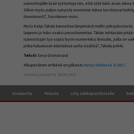
isännöitsijälle lisää työtunteja niin, että siitä tulisi aivan oike
Silloin myös paljon nykyistä enemmän tukea tarvitsevat kehi
itsenäisesti”, Savolainen visioi.
Myös Katja Takala kannattaa lämpimästi mallin jatkojalostusta
laajenisi ja tulisi osaksi perustoimintaa. Tähän tehtävään pitää
isännöitsijän työ sopisi hyvin esimerkiksi ihmisille, joilla on va
jotka haluaisivat elämäänsä uutta sisältöä”, Takala pohtii.
Teksti
: Eeva Grönstrand
Alkuperäinen artikkeli on julkaistu
Ketju-lehdessä 2/2017
.
Viimeksi päivitetty 26.06.2024
a
Sivukartta
Palaute
Liity sähköpostilistalle
Selk