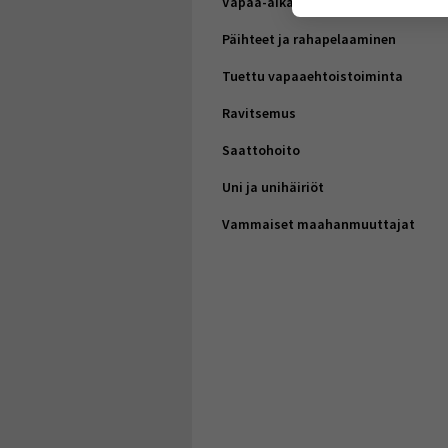
Vapaa-aika
Voit valita, h
Päihteet ja rahapelaaminen
Tuettu vapaaehtoistoiminta
Ravitsemus
Saattohoito
Uni ja unihäiriöt
Vammaiset maahanmuuttajat