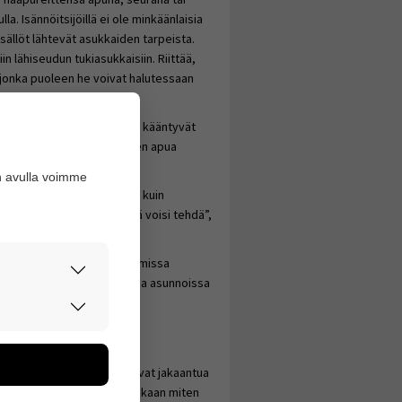
la. Isännöitsijöillä ei ole minkäänlaisia
isällöt lähtevät asukkaiden tarpeista.
n lähiseudun tukiasukkaisiin. Riittää,
, jonka puoleen he voivat halutessaan
een isännöitsijään, vaan he kääntyvät
 oman tukiohjaajansa puoleen apua
denpidossaan.
n avulla voimme
avat aivan erilaista tukea kuin
öön ja miettiä, mitä siellä voisi tehdä”,
sesti kuntayhtymän vuokraamissa
siitä, mitä muut vastaavissa asunnoissa
rvallisesti.
don avulla
oa kerätään
työpanosta, mutta tunnit voivat jakaantua
utaan. Emme
tuntia, joinain neljä, sen mukaan miten
een käyttäjään.