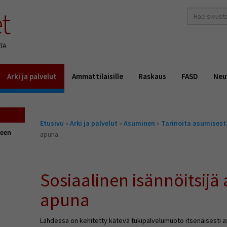
t
hakusana(t)
*
TA
Arki ja palvelut
Ammattilaisille
Raskaus
FASD
Neu
Olet
Etusivu
»
Arki ja palvelut
»
Asuminen
»
Tarinoita asumisest
täällä
seen
apuna
Sosiaalinen isännöitsijä
apuna
Lahdessa on kehitetty kätevä tukipalvelumuoto itsenäisesti asu