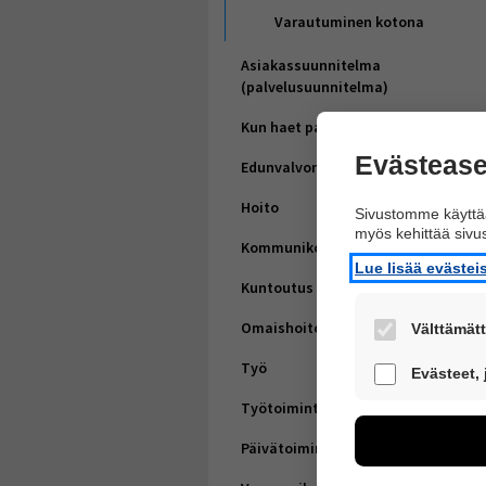
Varautuminen kotona
Asiakassuunnitelma
(palvelusuunnitelma)
Kun haet palvelua
Evästease
Edunvalvonta
Hoito
Sivustomme käyttää
myös kehittää siv
Kommunikointi
Lue lisää eväste
Kuntoutus
Omaishoito
Välttämätt
Nämä evästeet 
Työ
Evästeet,
Työtoiminta
Näiden eväste
voimme kehitt
Päivätoiminta
esimerkiksi käv
kuitenkaan kerä