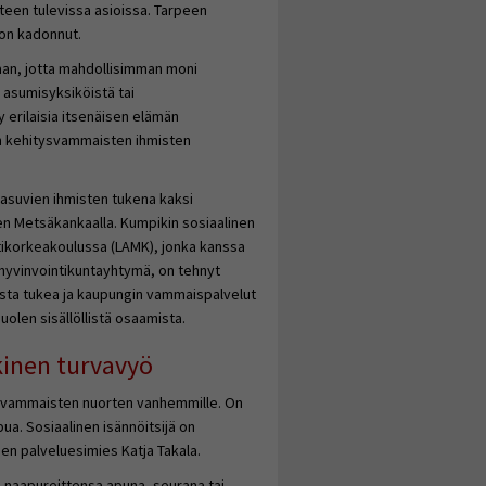
eteen tulevissa asioissa. Tarpeen
 on kadonnut.
aan, jotta mahdollisimman moni
asumisyksiköistä tai
 erilaisia itsenäisen elämän
en kehitysvammaisten ihmisten
 asuvien ihmisten tukena kaksi
inen Metsäkankaalla. Kumpikin sosiaalinen
ttikorkeakoulussa (LAMK), jonka kanssa
 hyvinvointikuntayhtymä, on tehnyt
lista tukea ja kaupungin vammaispalvelut
uolen sisällöllistä osaamista.
kinen turvavyö
tysvammaisten nuorten vanhemmille. On
pua. Sosiaalinen isännöitsijä on
sen palveluesimies Katja Takala.
n naapureittensa apuna, seurana tai