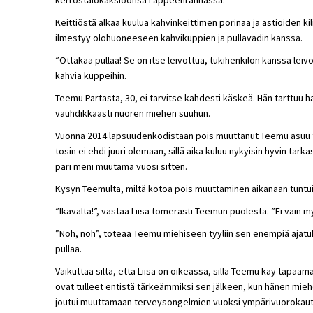
Keittiöstä alkaa kuulua kahvinkeittimen porinaa ja astioiden kil
ilmestyy olohuoneeseen kahvikuppien ja pullavadin kanssa.
”Ottakaa pullaa! Se on itse leivottua, tukihenkilön kanssa leivo
kahvia kuppeihin.
Teemu Partasta, 30, ei tarvitse kahdesti käskeä. Hän tarttuu h
vauhdikkaasti nuoren miehen suuhun.
Vuonna 2014 lapsuudenkodistaan pois muuttanut Teemu asuu tä
tosin ei ehdi juuri olemaan, sillä aika kuluu nykyisin hyvin tark
pari meni muutama vuosi sitten.
Kysyn Teemulta, miltä kotoa pois muuttaminen aikanaan tuntui
”Ikävältä!”, vastaa Liisa tomerasti Teemun puolesta. ”Ei vain myö
”Noh, noh”, toteaa Teemu miehiseen tyyliin sen enempiä ajatu
pullaa.
Vaikuttaa siltä, että Liisa on oikeassa, sillä Teemu käy tapaamas
ovat tulleet entistä tärkeämmiksi sen jälkeen, kun hänen mieh
joutui muuttamaan terveysongelmien vuoksi ympärivuorokaut