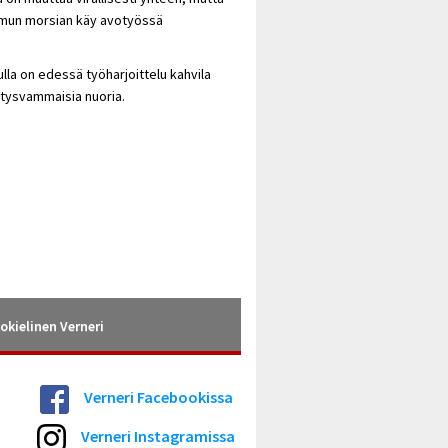
eemun morsian käy avotyössä
ulla on edessä työharjoittelu kahvila
itysvammaisia nuoria.
okielinen Verneri
Verneri Facebookissa
Verneri Instagramissa