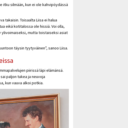
lee itku silmään, kun ei ole kahvipöydässä
va takaisin. Toisaalta Liisa ei halua
 eikä kotitalossa ole hissiä. Voi olla,
ylivoimaiseksi, mutta toistaiseksi asiat
asuntoon täysin tyytyväinen”, sanoo Liisa.
eissa
mmapalvelujen piirissä läpi elämänsä.
sai paljon tukea ja neuvoja
a, kun vauva alkoi potkia.