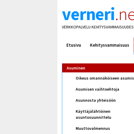
verneri
.ne
VERKKOPALVELU KEHITYSVAMMAISUUDES
Etusivu
Kehitysvammaisuus
Asuminen
Oikeus omannäköiseen asumi
Asumisen vaihtoehtoja
Asunnosta yhteisöön
Käyttäjälähtöinen
asuntosuunnittelu
Muuttovalmennus