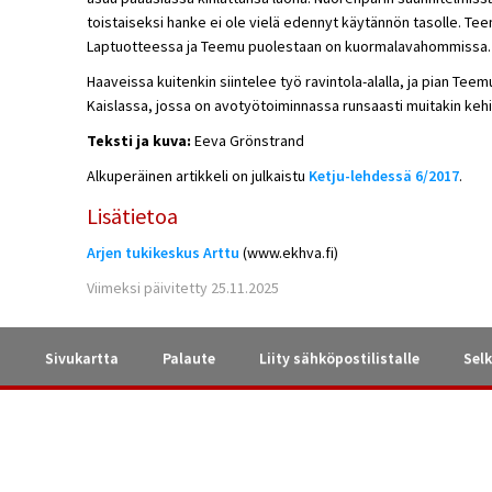
toistaiseksi hanke ei ole vielä edennyt käytännön tasolle. T
Laptuotteessa ja Teemu puolestaan on kuormalavahommissa.
Haaveissa kuitenkin siintelee työ ravintola-alalla, ja pian Teem
Kaislassa, jossa on avotyötoiminnassa runsaasti muitakin keh
Teksti ja kuva:
Eeva Grönstrand
Alkuperäinen artikkeli on julkaistu
Ketju-lehdessä 6/2017
.
Lisätietoa
Arjen tukikeskus Arttu
(www.ekhva.fi)
Viimeksi päivitetty 25.11.2025
a
Sivukartta
Palaute
Liity sähköpostilistalle
Selk