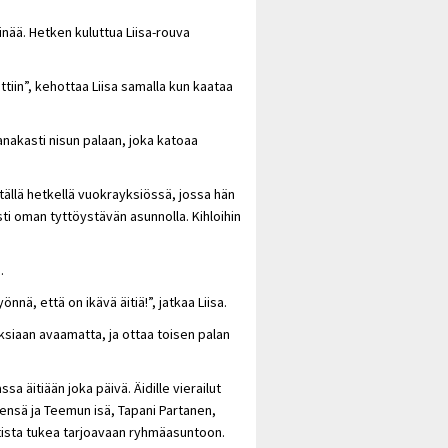
inää. Hetken kuluttua Liisa-rouva
ttiin”, kehottaa Liisa samalla kun kaataa
anakasti nisun palaan, joka katoaa
llä hetkellä vuokrayksiössä, jossa hän
asti oman tyttöystävän asunnolla. Kihloihin
.
nnä, että on ikävä äitiä!”, jatkaa Liisa.
ksiaan avaamatta, ja ottaa toisen palan
sa äitiään joka päivä. Äidille vierailut
ensä ja Teemun isä, Tapani Partanen,
ista tukea tarjoavaan ryhmäasuntoon.