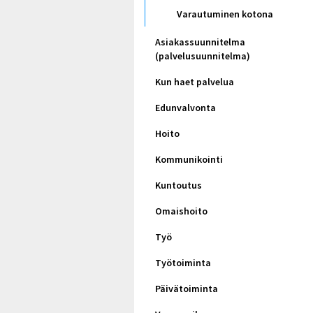
Varautuminen kotona
Asiakassuunnitelma
(palvelusuunnitelma)
Kun haet palvelua
Edunvalvonta
Hoito
Kommunikointi
Kuntoutus
Omaishoito
Työ
Työtoiminta
Päivätoiminta