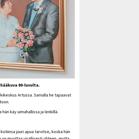
hääkuva 80-luvulta.
tukikeskus Artussa. Samalla he tapaavat
toon.
hän käy uimahallissa ja lenkillä.
otiinsa juuri apua tarvitse, koska hän
 on muuttaa virallisesti yhteen, mutta