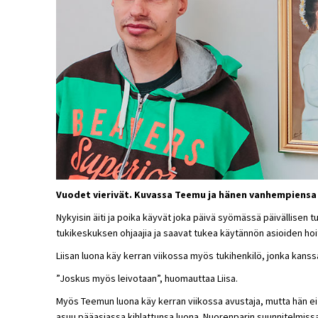
Vuodet vierivät. Kuvassa Teemu ja hänen vanhempiensa 
Nykyisin äiti ja poika käyvät joka päivä syömässä päivällisen 
tukikeskuksen ohjaajia ja saavat tukea käytännön asioiden hoi
Liisan luona käy kerran viikossa myös tukihenkilö, jonka kanssa 
”Joskus myös leivotaan”, huomauttaa Liisa.
Myös Teemun luona käy kerran viikossa avustaja, mutta hän ei k
asuu pääasiassa kihlattunsa luona. Nuorenparin suunnitelmissa