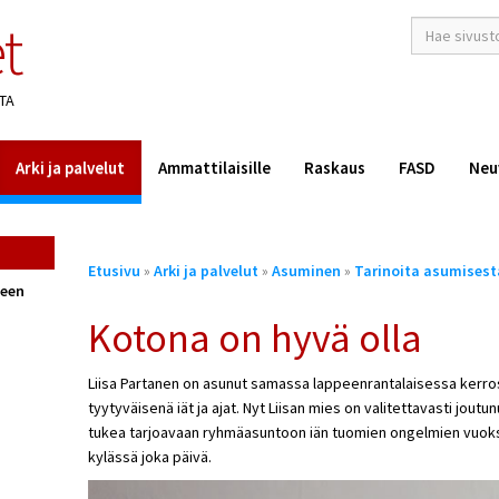
t
hakusana(t)
*
TA
Arki ja palvelut
Ammattilaisille
Raskaus
FASD
Neu
Olet
Etusivu
»
Arki ja palvelut
»
Asuminen
»
Tarinoita asumisest
täällä
seen
Kotona on hyvä olla
Liisa Partanen on asunut samassa lappeenrantalaisessa kerr
tyytyväisenä iät ja ajat. Nyt Liisan mies on valitettavasti jo
tukea tarjoavaan ryhmäasuntoon iän tuomien ongelmien vuoks
kylässä joka päivä.