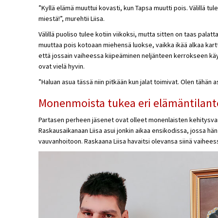
”Kyllä elämä muuttui kovasti, kun Tapsa muutti pois. Välillä tu
miestä!”, murehtii Liisa.
Välillä puoliso tulee kotiin viikoksi, mutta sitten on taas palatta
muuttaa pois kotoaan miehensä luokse, vaikka ikää alkaa karttua
että jossain vaiheessa kiipeäminen neljänteen kerrokseen käy 
ovat vielä hyvin.
”Haluan asua tässä niin pitkään kun jalat toimivat. Olen tähän 
Monenmoista tukea eri elämäntilant
Partasen perheen jäsenet ovat olleet monenlaisten kehitysva
Raskausaikanaan Liisa asui jonkin aikaa ensikodissa, jossa hän 
vauvanhoitoon. Raskaana Liisa havaitsi olevansa siinä vaiheess