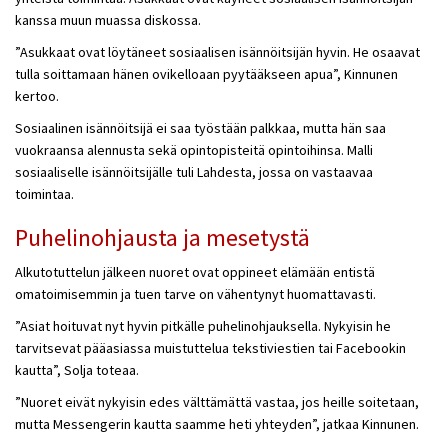
kanssa muun muassa diskossa.
”Asukkaat ovat löytäneet sosiaalisen isännöitsijän hyvin. He osaavat
tulla soittamaan hänen ovikelloaan pyytääkseen apua”, Kinnunen
kertoo.
Sosiaalinen isännöitsijä ei saa työstään palkkaa, mutta hän saa
vuokraansa alennusta sekä opintopisteitä opintoihinsa. Malli
sosiaaliselle isännöitsijälle tuli Lahdesta, jossa on vastaavaa
toimintaa.
Puhelinohjausta ja mesetystä
Alkutotuttelun jälkeen nuoret ovat oppineet elämään entistä
omatoimisemmin ja tuen tarve on vähentynyt huomattavasti.
”Asiat hoituvat nyt hyvin pitkälle puhelinohjauksella. Nykyisin he
tarvitsevat pääasiassa muistuttelua tekstiviestien tai Facebookin
kautta”, Solja toteaa.
”Nuoret eivät nykyisin edes välttämättä vastaa, jos heille soitetaan,
mutta Messengerin kautta saamme heti yhteyden”, jatkaa Kinnunen.