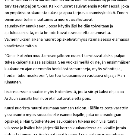
tarvitsevat paljon tukea. Kaikki nuoret asuivat ensin Kotimäessä, joka
on ympärivuorokautista tukea ja apua tarjoava asumisyksikkö. Ennen
omiin asuntoihin muuttamista nuoret osallistuivat
asumisvalmennukseen, jossa käytiin läpi heidän toiveitaan ja
ajatuksiaan siitä, mitä he odottavat itsenäiseltä asumiselta.
Valmennuksen aikana nuoret opiskelivat myös itsenäisessä elämässä
vaadittavia taitoja.
”Omiin koteihin muuttamisen jälkeen nuoret tarvitsivat aluksi paljon
tukea kaikenlaisissa asioissa. Sen vuoksi meillä oli neljän ensimmäisen
kuukauden ajan enemmän henkilöstöresursseja, myös yöhoitajia,
heidän tukemisekseen”, kertoo tukiasumisen vastaava ohjaaja Mari
Kinnunen.
Lisäresursseja saatiin myös Kotimäestä, josta siirtyi kaksi ohjaajaa
Arttuun samalla kun nuoret muuttivat sieltä pois.
Kuusi nuorista muutti asumaan samaan taloon. Tällöin talosta varattiin
yksi asunto myös sosiaaliselle isännöitsijälle, joka on sosiologian
opiskelija. Hän työskentelee asukkaiden tukena noin viisi tuntia
viikossa ja lisäksi hän järjestää kerran kuukaudessa asukkaille jotain
yhteistä toimintaa. Asukkaat ovat käyneet sosiaalisen isännöitsijän