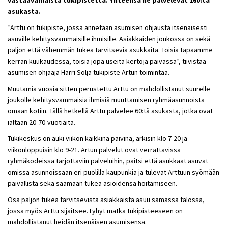
vastaavanlaista tukipistettä. Yhteensä ne palvelevat 160:tä
asukasta.
”Arttu on tukipiste, jossa annetaan asumisen ohjausta itsenäisesti
asuville kehitysvammaisille ihmisille. Asiakkaiden joukossa on sekä
paljon että vähemmän tukea tarvitsevia asukkaita. Toisia tapaamme
kerran kuukaudessa, toisia jopa useita kertoja päivässä”, tiivistää
asumisen ohjaaja Harri Solja tukipiste Artun toimintaa.
Muutamia vuosia sitten perustettu Arttu on mahdollistanut suurelle
joukolle kehitysvammaisia ihmisiä muuttamisen ryhmäasunnoista
omaan kotiin. Tällä hetkellä Arttu palvelee 60:tä asukasta, jotka ovat
iältään 20-70-vuotiaita.
Tukikeskus on auki viikon kaikkina päivinä, arkisin klo 7-20 ja
viikonloppuisin klo 9-21. Artun palvelut ovat verrattavissa
ryhmäkodeissa tarjottaviin palveluihin, paitsi että asukkaat asuvat
omissa asunnoissaan eri puolilla kaupunkia ja tulevat Arttuun syömään
päivällistä sekä saamaan tukea asioidensa hoitamiseen.
Osa paljon tukea tarvitsevista asiakkaista asuu samassa talossa,
jossa myös Arttu sijaitsee. Lyhyt matka tukipisteeseen on
mahdollistanut heidän itsenäisen asumisensa.