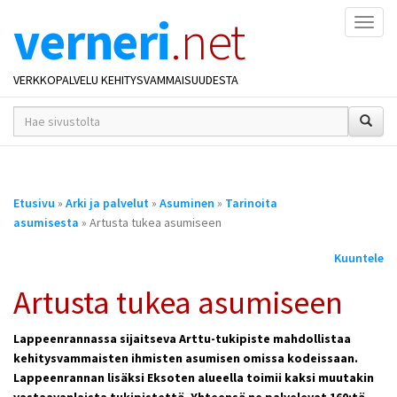
verneri
.net
Naviga
VERKKOPALVELU KEHITYSVAMMAISUUDESTA
hakusana(t)
*
Olet
Etusivu
»
Arki ja palvelut
»
Asuminen
»
Tarinoita
täällä
asumisesta
» Artusta tukea asumiseen
Kuuntele
Artusta tukea asumiseen
Lappeenrannassa sijaitseva Arttu-tukipiste mahdollistaa
kehitysvammaisten ihmisten asumisen omissa kodeissaan.
Lappeenrannan lisäksi Eksoten alueella toimii kaksi muutakin