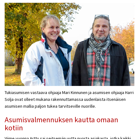
Tukiasumisen vastaava ohjaaja Mari Kinnunen ja asumisen ohjaaja Harri
Solja ovat olleet mukana rakennuttamassa uudenlaista itsenäisen
asumisen mallia paljon tukea tarvitseville nuorille.
Asumisvalmennuksen kautta omaan
kotiin
Viime vuonna Arttu sai seitsemän uutta nuorta asiakasta, jotka kaikki