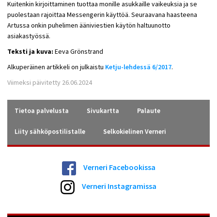
Kuitenkin kirjoittaminen tuottaa monille asukkaille vaikeuksia ja se
puolestaan rajoittaa Messengerin käyttöä. Seuraavana haasteena
Artussa onkin puhelimen ääniviestien käytön haltuunotto
asiakastyössä.
Teksti ja kuva:
Eeva Grönstrand
Alkuperäinen artikkeli on julkaistu
Ketju-lehdessä 6/2017
.
Viimeksi päivitetty 26.06.2024
Tietoa palvelusta
Sivukartta
Palaute
Liity sähköpostilistalle
Selkokielinen Verneri
Verneri Facebookissa
Verneri Instagramissa