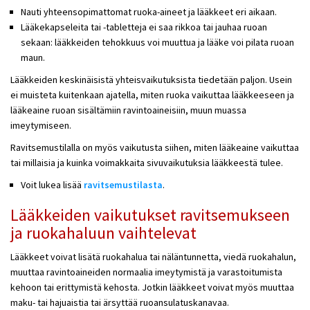
Nauti yhteensopimattomat ruoka-aineet ja lääkkeet eri aikaan.
Lääkekapseleita tai -tabletteja ei saa rikkoa tai jauhaa ruoan
sekaan: lääkkeiden tehokkuus voi muuttua ja lääke voi pilata ruoan
maun.
Lääkkeiden keskinäisistä yhteisvaikutuksista tiedetään paljon. Usein
ei muisteta kuitenkaan ajatella, miten ruoka vaikuttaa lääkkeeseen ja
lääkeaine ruoan sisältämiin ravintoaineisiin, muun muassa
imeytymiseen.
Ravitsemustilalla on myös vaikutusta siihen, miten lääkeaine vaikuttaa
tai millaisia ja kuinka voimakkaita sivuvaikutuksia lääkkeestä tulee.
Voit lukea lisää
ravitsemustilasta
.
Lääkkeiden vaikutukset ravitsemukseen
ja ruokahaluun vaihtelevat
Lääkkeet voivat lisätä ruokahalua tai näläntunnetta, viedä ruokahalun,
muuttaa ravintoaineiden normaalia imeytymistä ja varastoitumista
kehoon tai erittymistä kehosta. Jotkin lääkkeet voivat myös muuttaa
maku- tai hajuaistia tai ärsyttää ruoansulatuskanavaa.