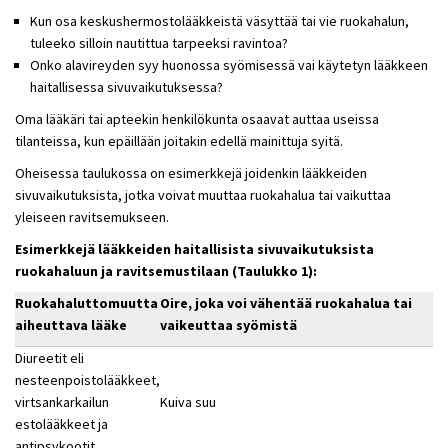
Kun osa keskushermostolääkkeistä väsyttää tai vie ruokahalun,
tuleeko silloin nautittua tarpeeksi ravintoa?
Onko alavireyden syy huonossa syömisessä vai käytetyn lääkkeen
haitallisessa sivuvaikutuksessa?
Oma lääkäri tai apteekin henkilökunta osaavat auttaa useissa
tilanteissa, kun epäillään joitakin edellä mainittuja syitä.
Oheisessa taulukossa on esimerkkejä joidenkin lääkkeiden
sivuvaikutuksista, jotka voivat muuttaa ruokahalua tai vaikuttaa
yleiseen ravitsemukseen.
Esimerkkejä lääkkeiden haitallisista sivuvaikutuksista
ruokahaluun ja ravitsemustilaan (Taulukko 1):
Ruokahaluttomuutta
Oire, joka voi vähentää ruokahalua tai
aiheuttava lääke
vaikeuttaa syömistä
Diureetit eli
nesteenpoistolääkkeet,
virtsankarkailun
Kuiva suu
estolääkkeet ja
antipsykootit