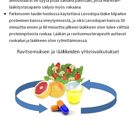
annosmäärät on syytä pitää samana päivittäin, jotta Marevan®
lääkitystasapaino säilyisi myös vakaana.
Parkinsonin taudin hoidossa käytettävä Levodopa-lääke kilpailee
proteiinien kanssa imeytymisestä, ja siksi Levodopan kanssa 30
minuuttia ennen ja 60 minuuttia jälkeen lääkkeen oton tulee välttää
proteiinipitoista ruokaa. Lääkäri ja ravitsemusterapeutti auttavat
ruokailun ja lääkkeen oton rytmittämisessä.