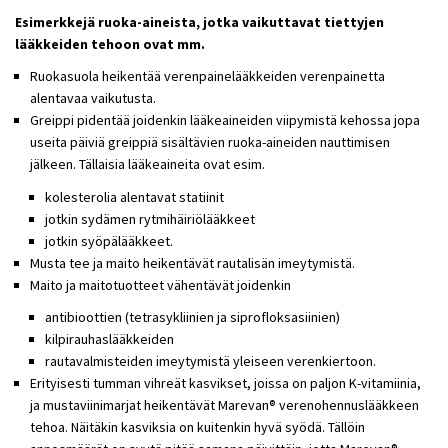
Esimerkkejä ruoka-aineista, jotka vaikuttavat tiettyjen
lääkkeiden tehoon ovat mm.
Ruokasuola heikentää verenpainelääkkeiden verenpainetta
alentavaa vaikutusta.
Greippi pidentää joidenkin lääkeaineiden viipymistä kehossa jopa
useita päiviä greippiä sisältävien ruoka-aineiden nauttimisen
jälkeen. Tällaisia lääkeaineita ovat esim.
kolesterolia alentavat statiinit
jotkin sydämen rytmihäiriölääkkeet
jotkin syöpälääkkeet.
Musta tee ja maito heikentävät rautalisän imeytymistä.
Maito ja maitotuotteet vähentävät joidenkin
antibioottien (tetrasykliinien ja siprofloksasiinien)
kilpirauhaslääkkeiden
rautavalmisteiden imeytymistä yleiseen verenkiertoon.
Erityisesti tumman vihreät kasvikset, joissa on paljon K-vitamiinia,
ja mustaviinimarjat heikentävät Marevan® verenohennuslääkkeen
tehoa. Näitäkin kasviksia on kuitenkin hyvä syödä. Tällöin