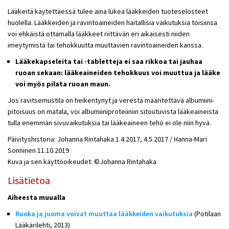
Lääkeitä käytettäessä tulee aina lukea lääkkeiden tuoteselosteet
huolella. Lääkkeiden ja ravintoaineiden haitallisia vaikutuksia toisiinsa
voi ehkäistä ottamalla lääkkeet riittävän eri aikaisesti niiden
imeytymistä tai tehokkuutta muuttavien ravintoaineiden kanssa.
Lääkekapseleita tai -tabletteja ei saa rikkoa tai jauhaa
ruoan sekaan: lääkeaineiden tehokkuus voi muuttua ja lääke
voi myös pilata ruoan maun.
Jos ravitsemustila on heikentynyt ja verestä määritettävä albumiini-
pitoisuus on matala, voi albumiiniproteiiniin sitoutuvista lääkeaineista
tulla enemmän sivuvaikutuksia tai lääkeaineen teho ei ole niin hyvä.
Päivityshistoria: Johanna Rintahaka 1.4.2017, 4.5.2017 / Hanna-Mari
Sonninen 11.10.2019
Kuva ja sen käyttöoikeudet: ©Johanna Rintahaka
Lisätietoa
Aiheesta muualla
Ruoka ja juoma voivat muuttaa lääkkeiden vaikutuksia
(
Potilaan
Lääkärilehti, 2013
)