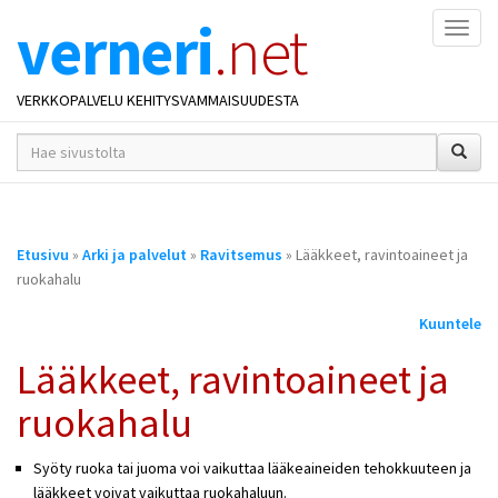
verneri
.net
Naviga
VERKKOPALVELU KEHITYSVAMMAISUUDESTA
hakusana(t)
*
Olet
Etusivu
»
Arki ja palvelut
»
Ravitsemus
» Lääkkeet, ravintoaineet ja
täällä
ruokahalu
Kuuntele
Lääkkeet, ravintoaineet ja
ruokahalu
Syöty ruoka tai juoma voi vaikuttaa lääkeaineiden tehokkuuteen ja
lääkkeet voivat vaikuttaa ruokahaluun.