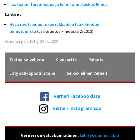
Lääkealan turvallisuus ja kehittämiskeskus F
imea
Lähteet
Hyvä ravitsemus tukee iäkkäiden lääkehoidon
onnistumista
(Lääketietoa Fimeasta 2/2013)
Viimeksi päivitetty 22.02.2024
Tietoa palvelusta
Sivukartta
Palaute
Liity sähköpostilistalle
Selkokielinen Verneri
Verneri Facebookissa
Verneri Instagramissa
Verneri on valtakunnallinen,
kehitysvamma-alan