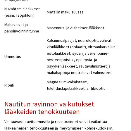
Nukahtamislääkkeet
Metallin maku suussa
(esim. Tsopikloni)
Mahavaivat ja
Masennus- ja Alzheimer-lääkkeet
pahoinvoinnin tunne
Kalsiumsalpaajat, neuroleptit, vahvat
kipulääkkeet (opiaatit), virtsankarkailun
estolääkkeet, sydän ja verenpaine-,
Ummetus
nesteenpoisto-, epilepsia- ja
psyykenlääkkeet, rautavalmisteet ja
mahahappoja neutraloivat valmisteet
Magnesium-valmisteet,
Ripuli
tulehduskipulääkkeet, antibiootit
Nautitun ravinnon vaikutukset
lääkkeiden tehokkuuteen
Vastaavasti ravitsemustila ja ravintoaineet voivat vaikuttaa
lääkeaineiden tehokkuuteen ja imeytymiseen kohdekudoksiin.