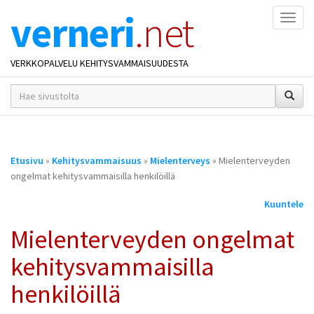
verneri
.net
Naviga
VERKKOPALVELU KEHITYSVAMMAISUUDESTA
hakusana(t)
*
Olet
Etusivu
»
Kehitysvammaisuus
»
Mielenterveys
» Mielenterveyden
täällä
ongelmat kehitysvammaisilla henkilöillä
Kuuntele
Mielenterveyden ongelmat
kehitysvammaisilla
henkilöillä