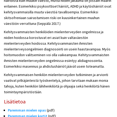
häiriöistä kuin muukin väestö, mutta niiden jakauma on jossain määrin
erilainen. Esimerkiksi psykoottiset häiriöt, ADHD ja käytöshäiriöt ovat
kehitysvammaisilla muuta väestöä tavallisempia. Esimerkiksi
skitsofreniaan sairastumisen riski on kuusinkertainen muuhun
väestöön verrattuna (Seppälä 2017.)
Kehitysvammaisten henkilöiden mielenterveyden ongelmissa ja
niiden hoidossa korostuvat eri asiat kuin valtaväestön
mielenterveyden hoidossa. Kehitysvammaisten ihmisten
mielenterveysongelmien diagnosointi on usein haastavampaa. Myös
hoitomuodon valitseminen voi olla vaikeampaa. Kehitysvammaisten
ihmisten mielenterveyden ongelmissa esiintyy alidiagnosointia.
Esimerkiksi masennus ja ahdistushäiriöt jäävät usein toteamatta.
Kehitysvammaisen henkilön mielenterveyden tutkiminen ja arvionti
vaativat pitkäjänteistä työskentelyä, johon tarvitaan mukaan monia
tahoja, kuten henkilön lähihenkilöitä ja ohjaajia sekä henkilöitä hänen
toimintaympäristöstään.
Lisätietoa
Paremman mielen opas
(pdf)
Paremman mielen kortit
(pdf)