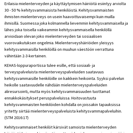
Erilaisia mielenterveyden ja käyttäytymisen häiriöitä esiintyy arviolta
30 - 50 % kehitysvammaisista henkilöistä. Kehitysvammaisten
ihmisten mielenterveys on usein haavoittuvaisempi kuin muilla
ihmisillä. Suomessa joka kolmannella lievemmin kehitysvammaisella ja
lähes joka toisella vaikeammin kehitysvammaisella henkilöllä
arvioidaan olevan joko mielenterveyden tai sosiaalisen
vuorovaikutuksen ongelmia. Mielenterveyshäiriöiden yleisyys
kehitysvammaisilla henkilöillä on muuhun väestöön verrattuna
vähintään 2-3-kertainen.
KEHAS-loppuraportissa tulee esille, että sosiaali- ja
terveyspalveluista mielenterveyspalveluiden saatavuus
kehitysvammaisille henkilöille on kaikkein heikointa. Syyksi palvelun
heikolle saatavuudelle nähdään mielenterveyspalveluiden
aliresursointi, mutta myös kehitysvammaisuuden tuottamat
ennakkokäsitykset peruspalveluissa. Hoitovastuuta
kehitysvammaisten henkilöiden kohdalla on joissakin tapauksissa
yritetty siirtää mielenterveyspalveluista kehitysvammapalveluihin.
(STM 2016:17)
Kehitysvammaiset henkilöt kärsivät samoista mielenterveyden