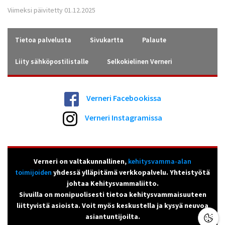
Viimeksi päivitetty 01.12.2025
Tietoa palvelusta
Sivukartta
Palaute
Liity sähköpostilistalle
Selkokielinen Verneri
Verneri Facebookissa
Verneri Instagramissa
Verneri on valtakunnallinen,
kehitysvamma-alan
toimijoiden
yhdessä ylläpitämä verkkopalvelu. Yhteistyötä
johtaa Kehitysvammaliitto.
Sivuilla on monipuolisesti tietoa kehitysvammaisuuteen
liittyvistä asioista. Voit myös keskustella ja kysyä neuvoa
asiantuntijoilta.