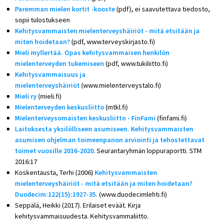
Paremman mielen kortit -kooste
(pdf), ei saavutettava tiedosto,
sopii tulostukseen
Kehitysvammaisten mielenterveyshäiriöt - mitä etsitään ja
miten hoidetaan?
(pdf, www.terveyskirjasto.fi)
Mieli myllertää. Opas kehitysvammaisen henkilön
mielenterveyden tukemiseen
(pdf, www.tukiliitto.fi)
Kehitysvammaisuus ja
mielenterveyshäiriöt
(www.mielenterveystalo.fi)
Mieli ry
(mieli.fi)
Mielenterveyden keskusliitto
(mtkl.fi)
Mielenterveysomaisten keskusliitto - FinFami
(finfami.fi)
Laitoksesta yksilölliseen asumiseen. Kehitysvammaisten
asumisen ohjelman toimeenpanon arviointi ja tehostettavat
toimet vuosille 2016-2020
. Seurantaryhmän loppuraportti. STM
2016:17
Koskentausta, Terhi (2006)
Kehitysvammaisten
mielenterveyshäiriöt - mitä etsitään ja miten hoidetaan?
Duodecim:122(15):1927-35.
(www.duodecimlehti.fi)
Seppälä, Heikki (2017). Erilaiset eväät. Kirja
kehitysvammaisuudesta. Kehitysvammaliitto.