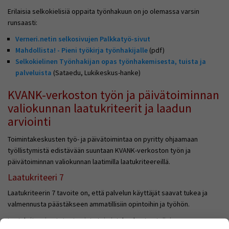
Erilaisia selkokielisiä oppaita työnhakuun on jo olemassa varsin
runsaasti:
Verneri.netin selkosivujen Palkkatyö-sivut
Mahdollista! - Pieni työkirja työnhakijalle
(pdf)
Selkokielinen Työnhakijan opas t
yönhakemisesta, tuista ja
palveluista
(Sataedu, Lukikeskus-hanke)
KVANK-verkoston työn ja päivätoiminnan
valiokunnan laatukriteerit ja laadun
arviointi
Toimintakeskusten työ- ja päivätoimintaa on pyritty ohjaamaan
työllistymistä edistävään suuntaan KVANK-verkoston työn ja
päivätoiminnan valiokunnan laatimilla laatukriteereillä.
Laatukriteeri 7
Laatukriteerin 7 tavoite on, että palvelun käyttäjät saavat tukea ja
valmennusta päästäkseen ammatillisiin opintoihin ja työhön.
Laatukriteerien toteutumista toimintakeskusten työ- ja