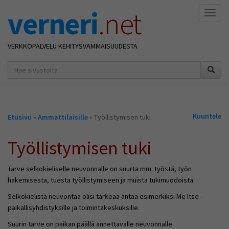
verneri
.net
Naviga
VERKKOPALVELU KEHITYSVAMMAISUUDESTA
hakusana(t)
*
Olet
Kuuntele
Etusivu
»
Ammattilaisille
» Työllistymisen tuki
täällä
Työllistymisen tuki
Tarve selkokieliselle neuvonnalle on
suurta
mm. työstä, työn
hakemisesta, tuesta työllistymiseen ja muista tukimuodoista.
Selkokielistä neuvontaa olisi tärkeää antaa esimerkiksi Me Itse -
paikallisyhdistyksille ja toimintakeskuksille.
Suurin tarve on paikan päällä annettavalle neuvonnalle.