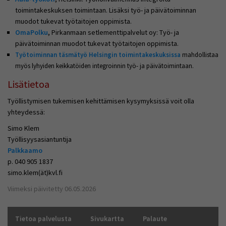
Voit valita, hyväksytkö näiden evästeiden käytön.
toimintakeskuksen toimintaan. Lisäksi työ- ja päivätoiminnan
muodot tukevat työtaitojen oppimista.
OmaPolku
, Pirkanmaan setlementtipalvelut oy: Työ- ja
päivätoiminnan muodot tukevat työtaitojen oppimista.
Työtoiminnan täsmätyö Helsingin toimintakeskuksissa
mahdollistaa
myös lyhyiden keikkatöiden integroinnin työ- ja päivätoimintaan.
Lisätietoa
Työllistymisen tukemisen kehittämisen kysymyksissä voit olla
yhteydessä:
Simo Klem
Työllisyysasiantuntija
Palkkaamo
p. 040 905 1837
simo.klem(ät)kvl.fi
Viimeksi päivitetty 06.05.2026
Tietoa palvelusta
Sivukartta
Palaute