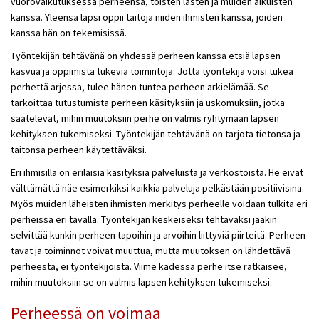
vuorovaikutuksessa perheensä, toisten lasten ja muiden aikuisten
kanssa. Yleensä lapsi oppii taitoja niiden ihmisten kanssa, joiden
kanssa hän on tekemisissä.
Työntekijän tehtävänä on yhdessä perheen kanssa etsiä lapsen
kasvua ja oppimista tukevia toimintoja. Jotta työntekijä voisi tukea
perhettä arjessa, tulee hänen tuntea perheen arkielämää. Se
tarkoittaa tutustumista perheen käsityksiin ja uskomuksiin, jotka
säätelevät, mihin muutoksiin perhe on valmis ryhtymään lapsen
kehityksen tukemiseksi. Työntekijän tehtävänä on tarjota tietonsa ja
taitonsa perheen käytettäväksi.
Eri ihmisillä on erilaisia käsityksiä palveluista ja verkostoista. He eivät
välttämättä näe esimerkiksi kaikkia palveluja pelkästään positiivisina.
Myös muiden läheisten ihmisten merkitys perheelle voidaan tulkita eri
perheissä eri tavalla. Työntekijän keskeiseksi tehtäväksi jääkin
selvittää kunkin perheen tapoihin ja arvoihin liittyviä piirteitä. Perheen
tavat ja toiminnot voivat muuttua, mutta muutoksen on lähdettävä
perheestä, ei työntekijöistä. Viime kädessä perhe itse ratkaisee,
mihin muutoksiin se on valmis lapsen kehityksen tukemiseksi.
Perheessä on voimaa