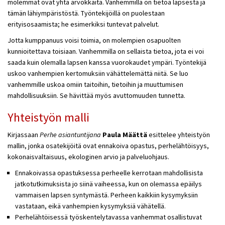
molemmat ovat yhtä arvokkaita. Vanhemmilla on tietoa lapsesta ja
tämän lähiympäristöstä. Työntekijöillä on puolestaan
erityisosaamista; he esimerkiksi tuntevat palvelut.
Jotta kumppanuus voisi toimia, on molempien osapuolten
kunnioitettava toisiaan. Vanhemmilla on sellaista tietoa, jota ei voi
saada kuin olemalla lapsen kanssa vuorokaudet ympäri. Työntekijä
uskoo vanhempien kertomuksiin vähättelemättä niitä. Se luo
vanhemmille uskoa omiin taitoihin, tietoihin ja muuttumisen
mahdollisuuksiin. Se hävittää myös avuttomuuden tunnetta.
Yhteistyön malli
Kirjassaan
Perhe asiantuntijana
Paula Määttä
esittelee yhteistyön
mallin, jonka osatekijöitä ovat ennakoiva opastus, perhelähtöisyys,
kokonaisvaltaisuus, ekologinen arvio ja palveluohjaus.
Ennakoivassa opastuksessa perheelle kerrotaan mahdollisista
jatkotutkimuksista jo siinä vaiheessa, kun on olemassa epäilys
vammaisen lapsen syntymästä. Perheen kaikkiin kysymyksiin
vastataan, eikä vanhempien kysymyksiä vähätellä.
Perhelähtöisessä työskentelytavassa vanhemmat osallistuvat