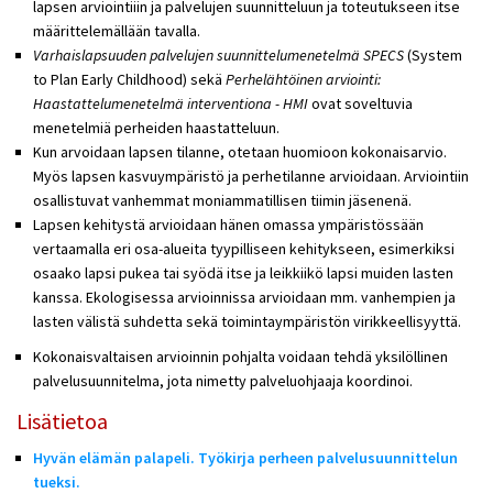
lapsen arviointiiin ja palvelujen suunnitteluun ja toteutukseen itse
määrittelemällään tavalla.
Varhaislapsuuden palvelujen suunnittelumenetelmä SPECS
(System
to Plan Early Childhood) sekä
Perhelähtöinen arviointi:
Haastattelumenetelmä interventiona - HMI
ovat soveltuvia
menetelmiä perheiden haastatteluun.
Kun arvoidaan lapsen tilanne, otetaan huomioon kokonaisarvio.
Myös lapsen kasvuympäristö ja perhetilanne arvioidaan. Arviointiin
osallistuvat vanhemmat moniammatillisen tiimin jäsenenä.
Lapsen kehitystä arvioidaan hänen omassa ympäristössään
vertaamalla eri osa-alueita tyypilliseen kehitykseen, esimerkiksi
osaako lapsi pukea tai syödä itse ja leikkiikö lapsi muiden lasten
kanssa. Ekologisessa arvioinnissa arvioidaan mm. vanhempien ja
lasten välistä suhdetta sekä toimintaympäristön virikkeellisyyttä.
Kokonaisvaltaisen arvioinnin pohjalta voidaan tehdä yksilöllinen
palvelusuunnitelma, jota nimetty palveluohjaaja koordinoi.
Lisätietoa
Hyvän elämän palapeli. Työkirja perheen palvelusuunnittelun
tueksi.