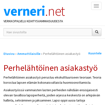
verneri
.net
Naviga
VERKKOPALVELU KEHITYSVAMMAISUUDESTA
hakusana(t)
*
Olet
Kuuntele
Etusivu
»
Ammattilaisille
» Perhelähtöinen asiakastyö
täällä
Perhelähtöinen asiakastyö
Perhelähtöinen asiakastyö perustuu ekokulttuuriseen teoriaan. Teoria
korostaa lapsen elämän kokonaisvaltaista huomioonottamista.
Asiakastyössä vammaisten lasten perheiden nähdään ensisijaisesti
olevan tavallisia lapsiperheitä, joiden arjessa keskeistä on arkipäivän
hallinta, selviäminen ja jaksaminen. Lapsi oppii uusia taitoja