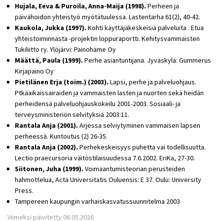
Hujala, Eeva & Puroila, Anna-Maija (1998).
Perheen ja
päivähoidon yhteistyö myötätuulessa. Lastentarha 61(2), 40-42.
Kaukola, Jukka (1997).
Kohti käyttäjäkeskeisiä palveluita . Etua
yhteistoiminnasta -projektin loppuraportti. Kehitysvammaisten
Tukiliitto ry. Ylöjärvi: Painohäme Oy
Määttä, Paula (1999).
Perhe asiantuntijana. Jyväskylä: Gummerus
Kirjapaino Oy
Pietilänen Erja (toim.) (2003).
Lapsi, perhe ja palveluohjaus.
Ptkäaikaissairaiden ja vammaisten lasten ja nuorten sekä heidän
perheidensä palveluohjauskokeilu 2001-2003. Sosiaali- ja
terveysministeriön selvityksiä 2003:11.
Rantala Anja (2001).
Arjessa selviytyminen vammaisen lapsen
perheessä. Kuntoutus (2) 26-35.
Rantala Anja (2002).
Perhekeskeisyys puhetta vai todellisuutta.
Lectio praecursoria väitöstilaisuudessa 7.6.2002. EriKa, 27-30.
Siitonen, Juha (1999).
Voimaantumisteorian perusteiden
hahmottelua, Acta Universitatis Ouluensis: E 37. Oulu: University
Press.
Tampereen kaupungin varhaiskasvatussuunnitelma 2003
Viimeksi päivitetty 06.05.2026