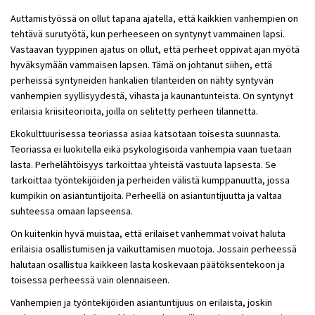
Auttamistyössä on ollut tapana ajatella, että kaikkien vanhempien on
tehtävä surutyötä, kun perheeseen on syntynyt vammainen lapsi.
Vastaavan tyyppinen ajatus on ollut, että perheet oppivat ajan myötä
hyväksymään vammaisen lapsen. Tämä on johtanut siihen, että
perheissä syntyneiden hankalien tilanteiden on nähty syntyvän
vanhempien syyllisyydestä, vihasta ja kaunantunteista. On syntynyt
erilaisia kriisiteorioita, joilla on selitetty perheen tilannetta.
Ekokulttuurisessa teoriassa asiaa katsotaan toisesta suunnasta.
Teoriassa ei luokitella eikä psykologisoida vanhempia vaan tuetaan
lasta. Perhelähtöisyys tarkoittaa yhteistä vastuuta lapsesta. Se
tarkoittaa työntekijöiden ja perheiden välistä kumppanuutta, jossa
kumpikin on asiantuntijoita. Perheellä on asiantuntijuutta ja valtaa
suhteessa omaan lapseensa.
On kuitenkin hyvä muistaa, että erilaiset vanhemmat voivat haluta
erilaisia osallistumisen ja vaikuttamisen muotoja. Jossain perheessä
halutaan osallistua kaikkeen lasta koskevaan päätöksentekoon ja
toisessa perheessä vain olennaiseen.
Vanhempien ja työntekijöiden asiantuntijuus on erilaista, joskin