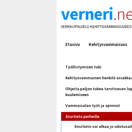
verneri
.ne
VERKKOPALVELU KEHITYSVAMMAISUUDES
Etusivu
Kehitysvammaisuus
Työllistymisen tuki
Kehitysvammainen henkilö asiakka
Ohjeita paljon tukea tarvitsevan la
kuulemiseen
Vammaisalan työt ja opinnot
Ensitieto perheille
Ensitieto voi alkaa jo odotusa