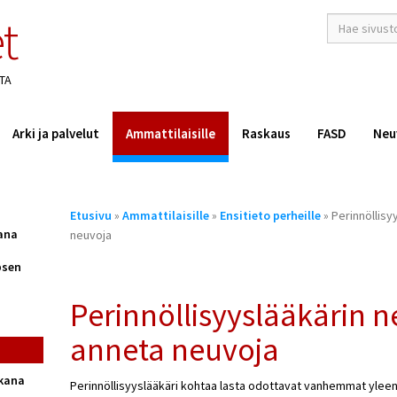
t
hakusana(t)
*
TA
Arki ja palvelut
Ammattilaisille
Raskaus
FASD
Neu
Olet
Etusivu
»
Ammattilaisille
»
Ensitieto perheille
» Perinnöllisy
täällä
ana
neuvoja
psen
Perinnöllisyyslääkärin 
anneta neuvoja
ikana
Perinnöllisyyslääkäri kohtaa lasta odottavat vanhemmat yleen