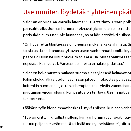
Useimmiten löydetään yhteinen pää
Salonen on vuosien varrella huomannut, että tieto lapsen po
parisuhteelle. Jos vanhemmat selviävät yksimielisinä, on liitto
parisuhde ei muuten ole kunnossa, asiat kärjistyvät kriisitilan
"On hyvä, että tilanteessa on yleensä mukana kaksi ihmistä. S
toista auttaen. Hämmästyttävän usein vanhemmat lopulta löyt
päätös olisikin heilunut puolelta toiselle. Ja joka tapauksess
nopeasti kuin voivat. Vaikeaa tilannetta ei haluta pitkittää."
Salosen kokemusten mukaan suomalaiset yleensä haluavat otta
Pahin shokki alkaa tiedon saamisen jälkeen helpottaa päivässä 
kuitenkin huomannut, että vanhempien käsityksiin vammaisuude
muutaman viikon aikana, kun päätös on tehtävä. Useimmat van
tukiperheitä.
Lääkärin työn hienoimmat hetket liittyvät siihen, kun saa vanh
"Työ on erittäin kiitollista silloin, kun vanhemmat sanovat neu
tuntuu paljon selkeämmältä tai kyllä me nyt selviämme", Riitta 
en