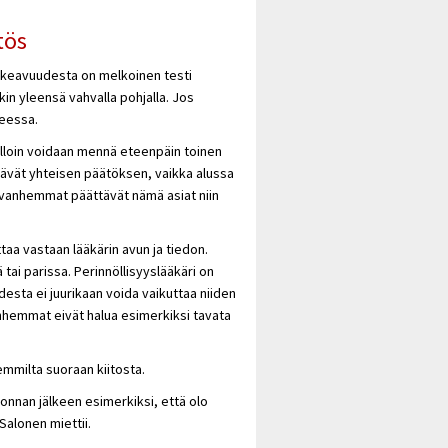
tös
ikkeavuudesta on melkoinen testi
kin yleensä vahvalla pohjalla. Jos
teessa.
illoin voidaan mennä eteenpäin toinen
ävät yhteisen päätöksen, vaikka alussa
a vanhemmat päättävät nämä asiat niin
a vastaan lääkärin avun ja tiedon.
tai parissa. Perinnöllisyyslääkäri on
sta ei juurikaan voida vaikuttaa niiden
hemmat eivät halua esimerkiksi tavata
emmilta suoraan kiitosta.
vonnan jälkeen esimerkiksi, että olo
Salonen miettii.