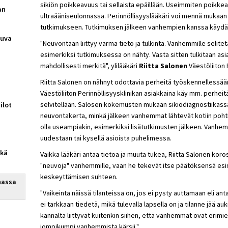
sikiön poikkeavuus tai sellaista epäillään. Useimmiten poikkeav
an
ultraääniseulonnassa. Perinnöllisyyslääkäri voi mennä mukaa
tutkimukseen. Tutkimuksen jälkeen vanhempien kanssa käydään
juva
"Neuvontaan liittyy varma tieto ja tulkinta. Vanhemmille selite
esimerkiksi tutkimuksessa on nähty. Vasta sitten tulkitaan asia
mahdollisesti merkitä", ylilääkäri
Riitta Salonen
Väestöliiton 
Riitta Salonen on nähnyt odottavia perheitä työskennellessään
Väestöliiton Perinnöllisyysklinikan asiakkaina käy mm. perhei
selvitellään. Salosen kokemusten mukaan sikiödiagnostiikassa 
ilot
neuvontakerta, minkä jälkeen vanhemmat lähtevät kotiin poht
olla useampiakin, esimerkiksi lisätutkimusten jälkeen. Vanhem
uudestaan tai kysellä asioista puhelimessa.
nkä
Vaikka lääkäri antaa tietoa ja muuta tukea, Riitta Salonen kor
"neuvoja" vanhemmille, vaan he tekevät itse päätöksensä esi
keskeyttämisen suhteen.
nassa
"Vaikeinta näissä tilanteissa on, jos ei pysty auttamaan eli a
ei tarkkaan tiedetä, mikä tulevalla lapsella on ja tilanne jää au
kannalta liittyvät kuitenkin siihen, että vanhemmat ovat erimie
jompikumpi vanhemmista kärsii."