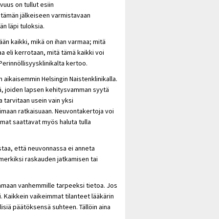
uus on tullut esiin
n tämän jälkeiseen varmistavaan
 läpi tuloksia.
tään kaikki, mikä on ihan varmaa; mitä
a eli kerrotaan, mitä tämä kaikki voi
Perinnöllisyysklinikalta kertoo.
 aikaisemmin Helsingin Naistenklinikalla.
tä, joiden lapsen kehitysvamman syytä
tarvitaan usein vain yksi
imaan ratkaisuaan. Neuvontakertoja voi
mat saattavat myös haluta tulla
ostaa, että neuvonnassa ei anneta
merkiksi raskauden jatkamisen tai
ntamaan vanhemmille tarpeeksi tietoa. Jos
ki. Kaikkein vaikeimmat tilanteet lääkärin
lisiä päätöksensä suhteen. Tällöin aina