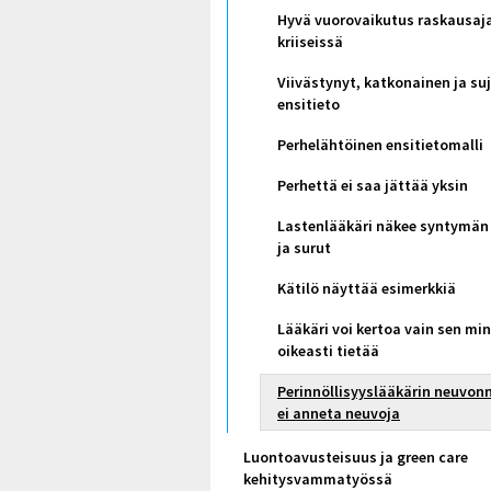
Hyvä vuorovaikutus raskausaj
kriiseissä
Viivästynyt, katkonainen ja su
ensitieto
Perhelähtöinen ensitietomalli
Perhettä ei saa jättää yksin
Lastenlääkäri näkee syntymän 
ja surut
Kätilö näyttää esimerkkiä
Lääkäri voi kertoa vain sen mi
oikeasti tietää
Perinnöllisyyslääkärin neuvon
ei anneta neuvoja
Luontoavusteisuus ja green care
kehitysvammatyössä