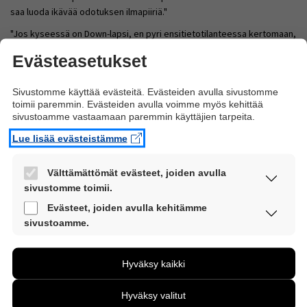
saa luoda ikävää odotuksen ilmapiiriä."
"Jos kyseessä on Down-lapsi, en pyri ensitietotilanteessa kertomaan,
miten ihania tällaiset lapset ovat. Kyseessä on vanhempien suru,
Evästeasetukset
jossa hoitohenkilökunta on mukana: se odotus, mikä lapsen
tulevaisuudesta oli, ei nyt toteudukaan. Lääkärin tulisi osata antaa
Sivustomme käyttää evästeitä. Evästeiden avulla sivustomme
tilaa tälle luopumiselle ja surulle. Voin kuitenkin sanoa esimerkiksi,
toimii paremmin. Evästeiden avulla voimme myös kehittää
että nämä ihmiset ovat itse yleensä hyvin tyytyväisiä elämäänsä."
sivustoamme vastaamaan paremmin käyttäjien tarpeita.
Uusi elämä on joka tapauksessa ihme, oli lapsi sitten vammainen tai
Lue lisää evästeistämme
vammaton. "Aina kun syntyy lapsi, sanon vanhemmille ensin onneksi
olkoon, oli tilanne mikä tahansa", Martin Renlund mainitsee.
Välttämättömät evästeet, joiden avulla
Lapsen kuolema pysäyttää
sivustomme toimii.
Nämä evästeet ovat aina käytössä, jotta
Evästeet, joiden avulla kehitämme
Ensitietotilanteissa käy usein niin, että täysin varmoja vastauksia ei
sivustoamme voi käyttää sujuvasti ja turvallisesti.
sivustoamme.
ole.
Näiden evästeiden avulla keräämme tietoa, miten
"Epävarmoissa tilanteissa oman tietämättömyyden myöntäminen on
sivustoamme käytetään. Tiedon avulla voimme
Hyväksy kaikki
tärkeintä. Voi vaikka sanoa, ettei tiedä mutta yrittää ottaa selvää.
kehittää sivustoamme vastaamaan paremmin
Vanhemmille kerrotaan, miten tästä edetään. Asiat tutkitaan loppuun
käyttäjien tarpeita. Tietoa kerätään esimerkiksi
Hyväksy valitut
asti", Renlund sanoo.
kävijämääristä ja siitä, mitä sivuja käytetään ja miten