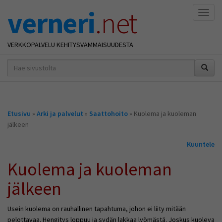
verneri
.net
Naviga
VERKKOPALVELU KEHITYSVAMMAISUUDESTA
hakusana(t)
*
Olet
Etusivu
»
Arki ja palvelut
»
Saattohoito
» Kuolema ja kuoleman
täällä
jälkeen
Kuuntele
Kuolema ja kuoleman
jälkeen
Usein kuolema on rauhallinen tapahtuma, johon ei liity mitään
pelottavaa. Hengitys loppuu ja sydän lakkaa lyömästä. Joskus kuoleva