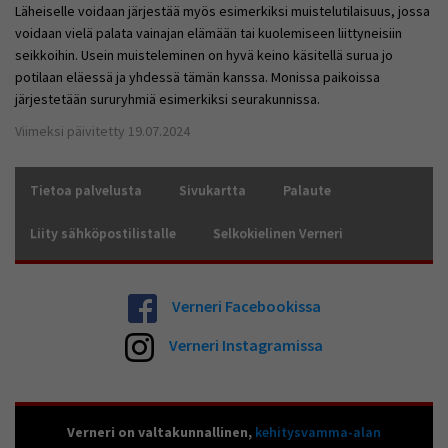
Läheiselle voidaan järjestää myös esimerkiksi muistelutilaisuus, jossa
voidaan vielä palata vainajan elämään tai kuolemiseen liittyneisiin
seikkoihin. Usein muisteleminen on hyvä keino käsitellä surua jo
potilaan eläessä ja yhdessä tämän kanssa. Monissa paikoissa
järjestetään sururyhmiä esimerkiksi seurakunnissa.
Viimeksi päivitetty 19.07.2024
Tietoa palvelusta
Sivukartta
Palaute
Liity sähköpostilistalle
Selkokielinen Verneri
Verneri Facebookissa
Verneri Instagramissa
Verneri on valtakunnallinen,
kehitysvamma-alan