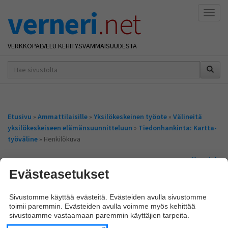
verneri
.net
Naviga
VERKKOPALVELU KEHITYSVAMMAISUUDESTA
hakusana(t)
*
Olet
Etusivu
»
Ammattilaisille
»
Yksilökeskeinen työote
»
Välineitä
täällä
yksilökeskeiseen elämänsuunnitteluun
»
Tiedonhankinta: Kartta-
työväline
» Henkilökuva
Kuuntele
Evästeasetukset
Henkilökuva
Sivustomme käyttää evästeitä. Evästeiden avulla sivustomme
Henkilökuvan tavoitteena on vahvistaa ja voimaannuttaa henkilöä.
toimii paremmin. Evästeiden avulla voimme myös kehittää
sivustoamme vastaamaan paremmin käyttäjien tarpeita.
Henkilökuvaa tehtäessä joku työskentelystä vastaava henkilö pyytää