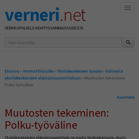
verneri
.net
Naviga
VERKKOPALVELU KEHITYSVAMMAISUUDESTA
hakusana(t)
*
Olet
Etusivu
»
Ammattilaisille
»
Yksilökeskeinen työote
»
Välineitä
täällä
yksilökeskeiseen elämänsuunnitteluun
» Muutosten tekeminen:
Polku-työväline
Kuuntele
Muutosten tekeminen:
Polku-työväline
Yksilökeskeinen elämänsuunnittelu on paitsi tiedonkeruuta, myös