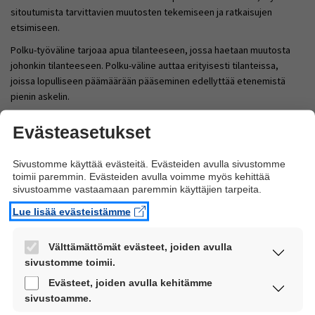
sitoutumista tarvittavien muutosten tekemiseen ja ratkaisujen
etsimiseen.
Polku-työväline tarjoaa apua tilanteeseen, jossa haetaan muutosta
johonkin tilanteeseen. Polku-väline auttaa erityisesti tilanteissa,
joissa lopulliseen päämäärään pääseminen edellyttää etenemistä
pienin askelin.
Evästeasetukset
Sivustomme käyttää evästeitä. Evästeiden avulla sivustomme
toimii paremmin. Evästeiden avulla voimme myös kehittää
sivustoamme vastaamaan paremmin käyttäjien tarpeita.
Lue lisää evästeistämme
Välttämättömät evästeet, joiden avulla
sivustomme toimii.
Nämä evästeet ovat aina käytössä, jotta
Evästeet, joiden avulla kehitämme
sivustoamme voi käyttää sujuvasti ja turvallisesti.
sivustoamme.
Mitään asioita ei tehdä ilman henkilöä itseään. Vaikeammin