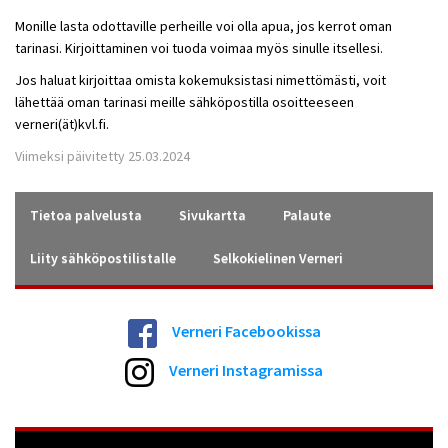
Monille lasta odottaville perheille voi olla apua, jos kerrot oman
tarinasi. Kirjoittaminen voi tuoda voimaa
myös sinulle itsellesi
.
Jos haluat kirjoittaa omista kokemuksistasi nimettömästi, voit
lähettää oman tarinasi meille sähköpostilla osoitteeseen
verneri(ät)kvl.fi.
Viimeksi päivitetty 25.03.2024
Tietoa palvelusta
Sivukartta
Palaute
Liity sähköpostilistalle
Selkokielinen Verneri
Verneri Facebookissa
Verneri Instagramissa