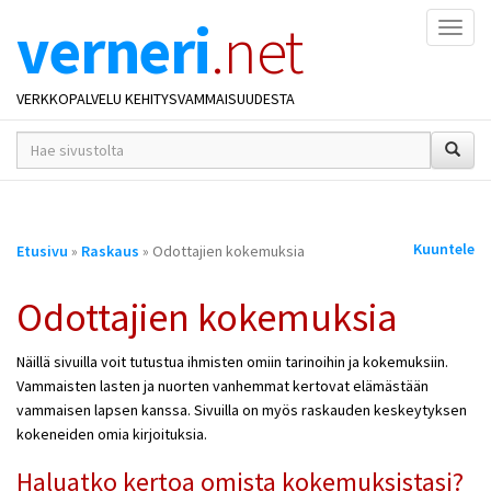
verneri
.net
Naviga
VERKKOPALVELU KEHITYSVAMMAISUUDESTA
hakusana(t)
*
Olet
Kuuntele
Etusivu
»
Raskaus
» Odottajien kokemuksia
täällä
Odottajien kokemuksia
Näillä sivuilla voit tutustua ihmisten omiin tarinoihin ja kokemuksiin.
Vammaisten lasten ja nuorten vanhemmat kertovat elämästään
vammaisen lapsen kanssa. Sivuilla on myös raskauden keskeytyksen
kokeneiden omia kirjoituksia.
Haluatko kertoa omista kokemuksistasi?