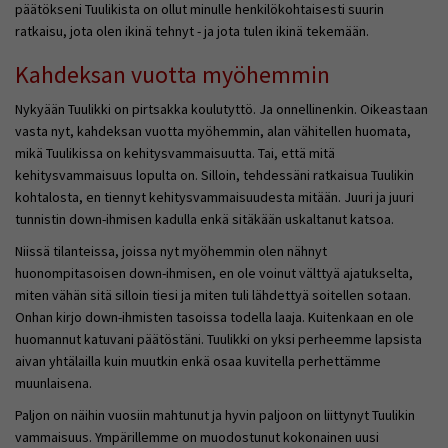
päätökseni Tuulikista on ollut minulle henkilökohtaisesti suurin
ratkaisu, jota olen ikinä tehnyt - ja jota tulen ikinä tekemään.
Kahdeksan vuotta myöhemmin
Nykyään Tuulikki on pirtsakka koulutyttö. Ja onnellinenkin. Oikeastaan
vasta nyt, kahdeksan vuotta myöhemmin, alan vähitellen huomata,
mikä Tuulikissa on kehitysvammaisuutta. Tai, että mitä
kehitysvammaisuus lopulta on. Silloin, tehdessäni ratkaisua Tuulikin
kohtalosta, en tiennyt kehitysvammaisuudesta mitään. Juuri ja juuri
tunnistin down-ihmisen kadulla enkä sitäkään uskaltanut katsoa.
Niissä tilanteissa, joissa nyt myöhemmin olen nähnyt
huonompitasoisen down-ihmisen, en ole voinut välttyä ajatukselta,
miten vähän sitä silloin tiesi ja miten tuli lähdettyä soitellen sotaan.
Onhan kirjo down-ihmisten tasoissa todella laaja. Kuitenkaan en ole
huomannut katuvani päätöstäni. Tuulikki on yksi perheemme lapsista
aivan yhtälailla kuin muutkin enkä osaa kuvitella perhettämme
muunlaisena.
Paljon on näihin vuosiin mahtunut ja hyvin paljoon on liittynyt Tuulikin
vammaisuus. Ympärillemme on muodostunut kokonainen uusi