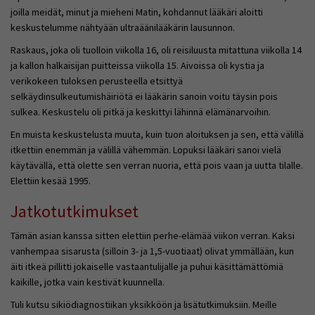
joilla meidät, minut ja mieheni Matin, kohdannut lääkäri aloitti
keskustelumme nähtyään ultraäänilääkärin lausunnon.
Raskaus, joka oli tuolloin viikolla 16, oli reisiluusta mitattuna viikolla 14
ja kallon halkaisijan puitteissa viikolla 15. Aivoissa oli kystia ja
verikokeen tuloksen perusteella etsittyä
selkäydinsulkeutumishäiriötä ei lääkärin sanoin voitu täysin pois
sulkea. Keskustelu oli pitkä ja keskittyi lähinnä elämänarvoihin.
En muista keskustelusta muuta, kuin tuon aloituksen ja sen, että välillä
itkettiin enemmän ja välillä vähemmän. Lopuksi lääkäri sanoi vielä
käytävällä, että olette sen verran nuoria, että pois vaan ja uutta tilalle.
Elettiin kesää 1995.
Jatkotutkimukset
Tämän asian kanssa sitten elettiin perhe-elämää viikon verran. Kaksi
vanhempaa sisarusta (silloin 3- ja 1,5-vuotiaat) olivat ymmällään, kun
äiti itkeä pillitti jokaiselle vastaantulijalle ja puhui käsittämättömiä
kaikille, jotka vain kestivät kuunnella.
Tuli kutsu sikiödiagnostiikan yksikköön ja lisätutkimuksiin. Meille