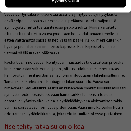
Hyväksy valitut
kävijämääristä ja siitä, mitä sivuja käytetään ja miten
Vauvan syntymä
sivuilla liikutaan. Emme kuitenkaan kerää
henkilötietoja kuten nimiä, eikä tietoja voi yhdistää
Vauva syntyi kaksi viikkoa etuajassa ja synnytys oli synnytyksistäni
yksittäiseen käyttäjään.
ehkä helpoin. Jossain vaiheessa olin pelännyt todella paljon tätä
synnytystä, mutta tositilanteessa pelko unohtui. Minua varoitettiin,
Voit valita, hyväksytkö näiden evästeiden käytön.
että saattaa olla että vauva joudutaan heti kiidättämään teholle tai
etten välttämättä saisi sitä heti vatsani päälle. Kaikki meni kuitenkin
hyvin ja pieni ihana sininen tyttö käpristeli kuin käpristelikin siinä
vatsani päällä urakan päätteeksi.
Koska tiesimme vauvan kehitysvammaisuudesta etukäteen ja koska
kriisimme asian suhteen oli jo ohi, oli uusi tulokas meille heti rakas.
Näin pystyimme ilmoittamaan syntymän ilouutisena lähi-ihmisillemme.
Tämä onkin mielestäni sikiödiagnostiikan suuri etu. Vauva sai
nimekseen Satu-Tuulikki. Aluksi en kuitenkaan saanut Tuulikkia mukaani
synnyttäneiden osastolle, vaan häntä tarkkailtiin ensin toisella
osastolla.Syömisvaikeuksien ja sydänlääkityksen aloittamisen takia
olimme sairaalassa normaalia pidempään. Pääsimme kuitenkin kotiin
odottamaan sydänleikkausta, joka tehtiin Tuulikin ollessa parikuinen.
Itse tehty ratkaisu on oikea