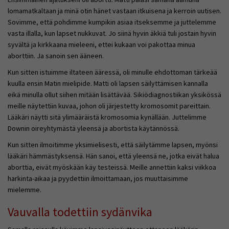
lomamatkaltaan ja minä otin hänet vastaan itkuisena ja kerroin uutisen.
Sovimme, että pohdimme kumpikin asiaa itseksemme ja juttelemme
vasta illalla, kun lapset nukkuvat. Jo siinä hyvin äkkiä tuli jostain hyvin
syvältä ja kirkkaana mieleeni, ettei kukaan voi pakottaa minua
aborttiin. Ja sanoin sen ääneen.
Kun sitten istuimme iltateen ääressä, oli minulle ehdottoman tärkeää
kuulla ensin Matin mielipide. Matti oli lapsen säilyttämisen kannalla
eikä minulla ollut siihen mitään lisättävää. Sikiödiagnostiikan yksikössä
meille näytettiin kuvaa, johon oli järjestetty kromosomit pareittain.
Lääkäri näytti sitä ylimääräistä kromosomia kynällään. Juttelimme
Downin oireyhtymästä yleensä ja abortista käytännössä.
Kun sitten ilmoitimme yksimielisesti, että säilytämme lapsen, myönsi
lääkäri hämmästyksensä. Hän sanoi, että yleensä ne, jotka eivät halua
aborttia, eivät myöskään käy testeissä. Meille annettiin kaksi viikkoa
harkinta-aikaa ja pyydettiin ilmoittamaan, jos muuttaisimme
mielemme.
Vauvalla todettiin sydänvika