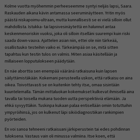
Kolme vuotta myöhemmin perheeseemme syntyi neljäs lapsi, Saara.
Raskauden aikana kävin antamassa seeruminäytteen. Yritin myös
päästä niskapoimu-ultraan, mutta kunnallisesti se ei vielä silloin ollut
mahdollista. Istukka- tai lapsivesinäytettä en halunnut antaa
keskenmenoriskin vuoksi, joka oli silloin itselläni suurempi kuin riski
saada down-vauva. Ajattelen asian niin, ettei ole niin tärkeää,
osallistuuko testeihin vaiko ei. Tärkeämpää on se, mitä sitten
tapahtuu kun testin tulos on valmis. Miten asiaa käsitellään ja
millaiseen lopputulokseen päädytään.
En näe aborttia sen enempää vääränä ratkaisuna kuin lapsen
säilyttämistäkään. Kokemani perusteella uskon, että ratkaisu on aina
oikea. Toivottavasti se on kuitenkin tehty itse, omaa sisintään
kuuntelemalla. Tämän mittaluokan kokemukset kulkevat ihmisellä aina
tavalla tai toisella mukana tuoden uutta perspektiiviä elämään. Ja
ehkä syvyyttäkin. Tuskinpa kukaan palaa entisellään omiin totuttuihin
ympyröihinsä, jos on kulkenut läpi sikiödiagnostiikan rankimpien
pyörteiden.
En voi sanoa tehneeni ratkaisuani järkiperustein tai edes pohdinnan
tuloksena. Vastaus vain oli minussa valmiina. Itse koen, että