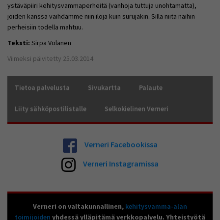
ystäväpiiri kehitysvammaperheitä (vanhoja tuttuja unohtamatta),
joiden kanssa vaihdamme niin iloja kuin surujakin. Sillä niitä näihin
perheisiin todella mahtuu.
Teksti:
Sirpa Volanen
Viimeksi päivitetty 25.03.2014
Tietoa palvelusta
Sivukartta
Palaute
Liity sähköpostilistalle
Selkokielinen Verneri
Verneri Facebookissa
Verneri Instagramissa
Verneri on valtakunnallinen,
kehitysvamma-alan
toimijoiden
yhdessä ylläpitämä verkkopalvelu. Yhteistyötä