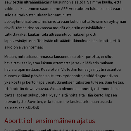
selvitettiin ultraäänilääkärin lausunnon sisältöä. Saimme kuulla, että
viikkoa aikaisemmin saamamme AFP-verikokeen tulos oli ollut väärä.
Tulos ei tarkoittanutkaan kohentunutta
selkäytimensulkeutumishäiriötä vaan kohonnutta Downin oireyhtymän
riskiä. Tämän tiedon kanssa meidät ohjattiin erityislääkärin
tutkittavaksi. Lääkäri teki ultraäänitutkimuksen ja otti
lapsivesinäytteen. Tehtyään ultraäänitutkimuksen hän ilmoitti, että
sikiö on aivan normaali.
Mitään, mitä aikaisemmassa lausunnossa oli kirjoitettu, ei ollut
havaittavissa kystaa lukuun ottamatta ja sekin lääkärin mukaan
häviäisi ajan mittaan. Kesä eteni. Vietettiin lomaa ja myytiin asuntoa.
Kunnes eräänä päivänä soitti terveydenhoitaja sikiödiagnostiikan
yksiköstä ja kertoi lapsivesitutkimuksen tulosten tulleen. Sain tietää,
että odotin down-vauvaa. Vaikka olimme sanoneet, ettemme halua
tietää lapsen sukupuolta, kysyin sitä hoitajalta. Hän kertoi lapsen
olevan tyttö. Sovittiin, että tulisimme keskustelemaan asiasta
seuraavana päivänä.
Abortti oli ensimmäinen ajatus
Ensimmäinen ajatukseni oli abortti. Matti palasi samana aamuna