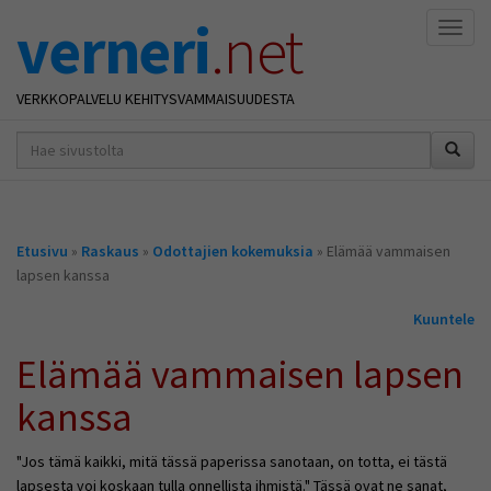
verneri
.net
Naviga
VERKKOPALVELU KEHITYSVAMMAISUUDESTA
hakusana(t)
*
Olet
Etusivu
»
Raskaus
»
Odottajien kokemuksia
» Elämää vammaisen
täällä
lapsen kanssa
Kuuntele
Elämää vammaisen lapsen
kanssa
"Jos tämä kaikki, mitä tässä paperissa sanotaan, on totta, ei tästä
lapsesta voi koskaan tulla onnellista ihmistä." Tässä ovat ne sanat,