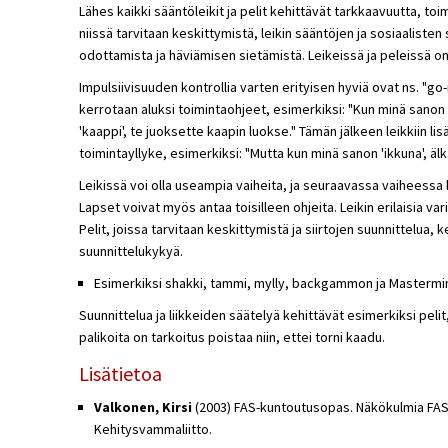
Lähes kaikki sääntöleikit ja pelit kehittävät tarkkaavuutta, to
niissä tarvitaan keskittymistä, leikin sääntöjen ja sosiaalist
odottamista ja häviämisen sietämistä. Leikeissä ja peleissä o
Impulsiivisuuden kontrollia varten erityisen hyviä ovat ns. "go-
kerrotaan aluksi toimintaohjeet, esimerkiksi: "Kun minä sanon 
'kaappi', te juoksette kaapin luokse." Tämän jälkeen leikkiin lis
toimintayllyke, esimerkiksi: "Mutta kun minä sanon 'ikkuna', äl
Leikissä voi olla useampia vaiheita, ja seuraavassa vaiheessa l
Lapset voivat myös antaa toisilleen ohjeita. Leikin erilaisia var
Pelit, joissa tarvitaan keskittymistä ja siirtojen suunnittelua, 
suunnittelukykyä.
Esimerkiksi shakki, tammi, mylly, backgammon ja Mastermin
Suunnittelua ja liikkeiden säätelyä kehittävät esimerkiksi pelit,
palikoita on tarkoitus poistaa niin, ettei torni kaadu.
Lisätietoa
Valkonen, Kirsi
(2003) FAS-kuntoutusopas. Näkökulmia FAS-
Kehitysvammaliitto.