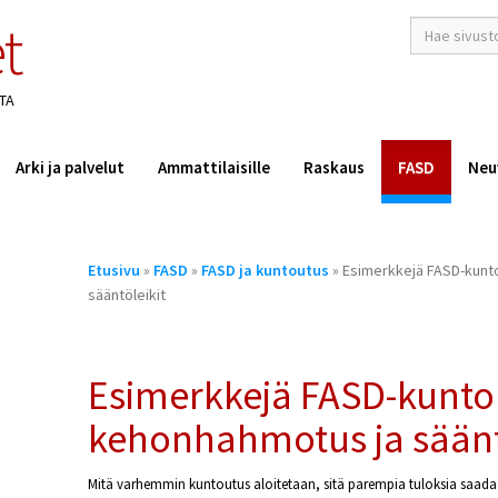
t
hakusana(t)
*
TA
Arki ja palvelut
Ammattilaisille
Raskaus
FASD
Neu
Olet
Etusivu
»
FASD
»
FASD ja kuntoutus
» Esimerkkejä FASD-kunt
täällä
sääntöleikit
Esimerkkejä FASD-kunto
kehonhahmotus ja säänt
Mitä varhemmin kuntoutus aloitetaan, sitä parempia tuloksia saad