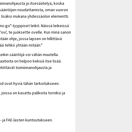
iminnanohjausta ja itsesäätelyä, koska
en sääntöjen noudattamista, oman vuoron
n lisäksi mukana yhdessäolon elementti.
no-go"-tyyppiset leikit. Näissä leikeissä
'ovi', te juoksette ovelle. Kun minä sanon
ätään ohje, jossa lapsen on hillittävä
kää tehkö yhtään mitään."
eikin sääntöjä voi vähän muutella.
iaatioita on helpoo keksiä itse lisää.
kehittävät toiminnanohjausta ja
d ovat hyviä tähän tarkoitukseen.
 joissa on kasattu palikoita torniksi ja
 ja FAE-lasten kuntoutukseen.