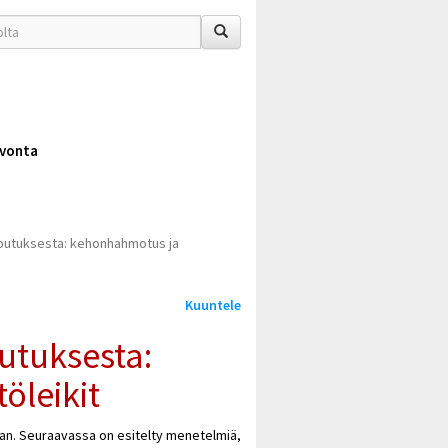
vonta
outuksesta: kehonhahmotus ja
Kuuntele
utuksesta:
öleikit
Seuraavassa on esitelty menetelmiä,
aan.