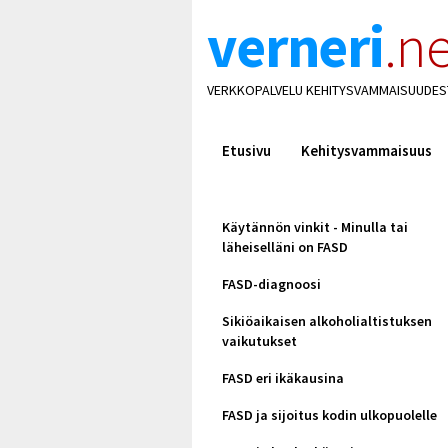
verneri
.ne
VERKKOPALVELU KEHITYSVAMMAISUUDES
Etusivu
Kehitysvammaisuus
Käytännön vinkit - Minulla tai
läheiselläni on FASD
FASD-diagnoosi
Sikiöaikaisen alkoholialtistuksen
vaikutukset
FASD eri ikäkausina
FASD ja sijoitus kodin ulkopuolelle