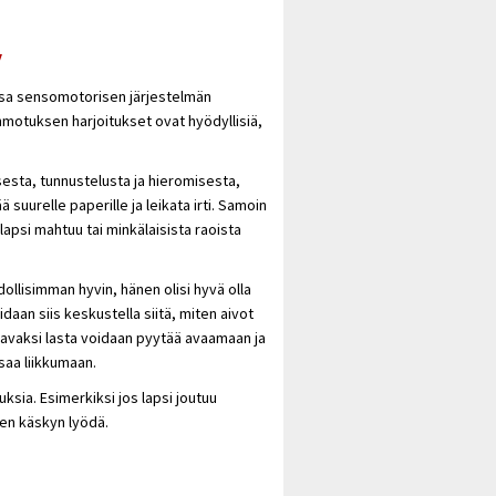
y
nsa sensomotorisen järjestelmän
motuksen harjoitukset ovat hyödyllisiä,
sta, tunnustelusta ja hieromisesta,
ä suurelle paperille ja leikata irti. Samoin
lapsi mahtuu tai minkälaisista raoista
llisimman hyvin, hänen olisi hyvä olla
daan siis keskustella siitä, miten aivot
uraavaksi lasta voidaan pyytää avaamaan ja
saa liikkumaan.
uksia. Esimerkiksi jos lapsi joutuu
een
käskyn
lyödä.