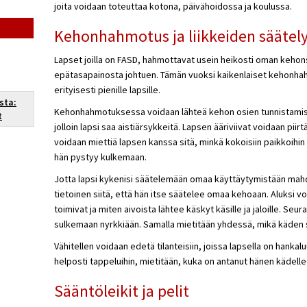
joita voidaan toteuttaa kotona, päivähoidossa ja koulussa.
Kehonhahmotus ja liikkeiden säätel
Lapset joilla on FASD, hahmottavat usein heikosti oman keho
epätasapainosta johtuen. Tämän vuoksi kaikenlaiset kehonhah
erityisesti pienille lapsille.
sta:
Kehonhahmotuksessa voidaan lähteä kehon osien tunnistamise
t
jolloin lapsi saa aistiärsykkeitä. Lapsen ääriviivat voidaan piirtä
voidaan miettiä lapsen kanssa sitä, minkä kokoisiin paikkoihin 
hän pystyy kulkemaan.
Jotta lapsi kykenisi säätelemään omaa käyttäytymistään mahdo
tietoinen siitä, että hän itse säätelee omaa kehoaan. Aluksi voi
toimivat ja miten aivoista lähtee käskyt käsille ja jaloille. Se
sulkemaan nyrkkiään. Samalla mietitään yhdessä, mikä käden 
Vähitellen voidaan edetä tilanteisiin, joissa lapsella on hankalu
helposti tappeluihin, mietitään, kuka on antanut hänen kädell
Sääntöleikit ja pelit