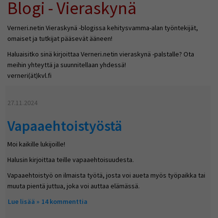
Blogi - Vieraskynä
Verneri.netin Vieraskynä -blogissa kehitysvamma-alan työntekijät,
omaiset ja tutkijat pääsevät ääneen!
Haluaisitko sinä kirjoittaa Verneri.netin vieraskynä -palstalle? Ota
meihin yhteyttä ja suunnitellaan yhdessä!
verneri(ät)kvl.fi
27.11.2024
Vapaaehtoistyöstä
Moi kaikille lukijoille!
Halusin kirjoittaa teille vapaaehtoisuudesta.
Vapaaehtoistyö on ilmaista työtä, josta voi aueta myös työpaikka tai
muuta pientä juttua, joka voi auttaa elämässä.
Lue lisää
about Vapaaehtoistyöstä
14 kommenttia