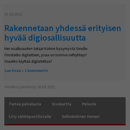
31.03.2022
Rakennetaan yhdessä erityisen
hyvää digiosallisuutta
Hei osallisuuden tukija! Kolme kysymystä Sinulle:
Omistatko digilaitteen, jossa on toimiva nettiyhteys?
Osaatko käyttää digilaitettasi?
Lue lisää
about Rakennetaan yhdessä erityisen hyvää
1 kommentti
digiosallisuutta
Viimeksi päivitetty 30.03.2022
Tietoa palvelusta
Sivukartta
Palaute
Liity sähköpostilistalle
Selkokielinen Verneri