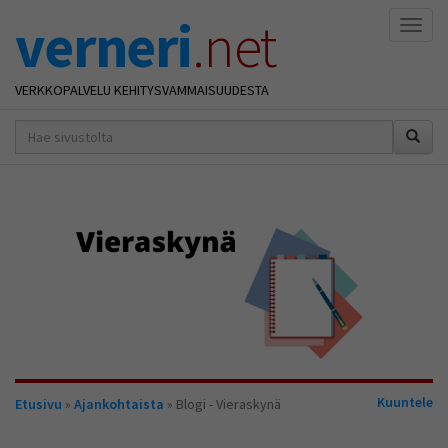
verneri
.net
Naviga
VERKKOPALVELU KEHITYSVAMMAISUUDESTA
hakusana(t)
*
Olet
Kuuntele
Etusivu
»
Ajankohtaista
» Blogi - Vieraskynä
täällä