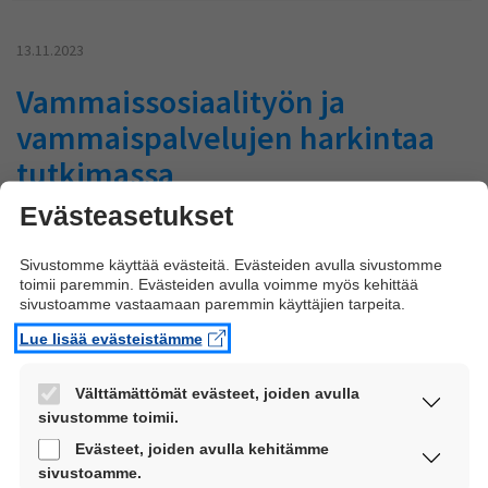
13.11.2023
Vammaissosiaalityön ja
vammaispalvelujen harkintaa
tutkimassa
Evästeasetukset
Moni on joutunut elämänsä aikana jonkin viranomaisen harkinnan ja
harkintavallan kohteeksi. Usein harkinta koetaan myönteisenä, mutta
harkintaan voi liittyä myös epäoikeudenmukaisuuden ja jopa
Sivustomme käyttää evästeitä. Evästeiden avulla sivustomme
toimii paremmin. Evästeiden avulla voimme myös kehittää
vääryyden kokemuksia.
sivustoamme vastaamaan paremmin käyttäjien tarpeita.
Lue lisää
about Vammaissosiaalityön ja vammaispalvelujen
Lue lisää evästeistämme
harkintaa tutkimassa
Välttämättömät evästeet, joiden avulla
31.10.2022
sivustomme toimii.
Nämä evästeet ovat aina käytössä, jotta
Digiosallisuuden esteet - onko
Evästeet, joiden avulla kehitämme
sivustoamme voi käyttää sujuvasti ja turvallisesti.
sivustoamme.