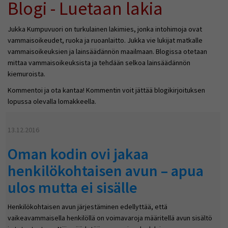
Blogi - Luetaan lakia
Jukka Kumpuvuori on turkulainen lakimies, jonka intohimoja ovat
vammaisoikeudet, ruoka ja ruoanlaitto. Jukka vie lukijat matkalle
vammaisoikeuksien ja lainsäädännön maailmaan. Blogissa otetaan
mittaa vammaisoikeuksista ja tehdään selkoa lainsäädännön
kiemuroista.
Kommentoi ja ota kantaa! Kommentin voit jättää blogikirjoituksen
lopussa olevalla lomakkeella.
13.12.2016
Oman kodin ovi jakaa
henkilökohtaisen avun – apua
ulos mutta ei sisälle
Henkilökohtaisen avun järjestäminen edellyttää, että
vaikeavammaisella henkilöllä on voimavaroja määritellä avun sisältö