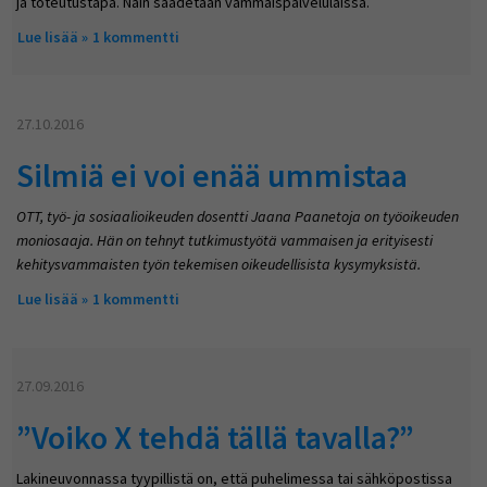
ja toteutustapa. Näin säädetään vammaispalvelulaissa.
Lue lisää
about Oman kodin ovi jakaa henkilökohtaisen avun – apua
1 kommentti
ulos mutta ei sisälle
27.10.2016
Silmiä ei voi enää ummistaa
OTT, työ- ja sosiaalioikeuden dosentti Jaana Paanetoja on työoikeuden
moniosaaja. Hän on tehnyt tutkimustyötä vammaisen ja erityisesti
kehitysvammaisten työn tekemisen oikeudellisista kysymyksistä.
Lue lisää
about Silmiä ei voi enää ummistaa
1 kommentti
27.09.2016
”Voiko X tehdä tällä tavalla?”
Lakineuvonnassa tyypillistä on, että puhelimessa tai sähköpostissa