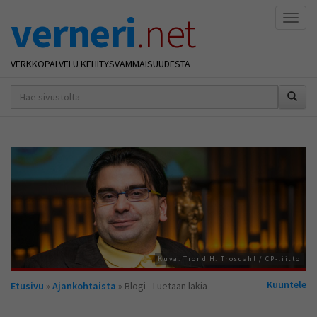
verneri
.net
Naviga
VERKKOPALVELU KEHITYSVAMMAISUUDESTA
hakusana(t)
*
Kuva: Trond H. Trosdahl / CP-liitto
Olet
Kuuntele
Etusivu
»
Ajankohtaista
» Blogi - Luetaan lakia
täällä