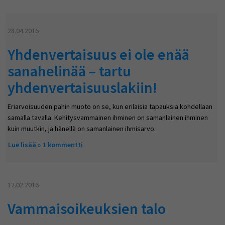
28.04.2016
Yhdenvertaisuus ei ole enää
sanahelinää – tartu
yhdenvertaisuuslakiin!
Eriarvoisuuden pahin muoto on se, kun erilaisia tapauksia kohdellaan
samalla tavalla. Kehitysvammainen ihminen on samanlainen ihminen
kuin muutkin, ja hänellä on samanlainen ihmisarvo.
Lue lisää
about Yhdenvertaisuus ei ole enää sanahelinää – tartu
1 kommentti
yhdenvertaisuuslakiin!
12.02.2016
Vammaisoikeuksien talo