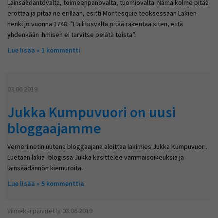
Lainsäädäntövalta, toimeenpanovalta, tuomiovalta. Nämä kolme pitää
erottaa ja pitää ne erillään, esitti Montesquie teoksessaan Lakien
henki jo vuonna 1748: ”Hallitusvalta pitää rakentaa siten, että
yhdenkään ihmisen ei tarvitse pelätä toista”.
Lue lisää
about Vammaisoikeuksien talo
1 kommentti
03.06.2019
Jukka Kumpuvuori on uusi
bloggaajamme
Verneri.netin uutena bloggaajana aloittaa lakimies Jukka Kumpuvuori.
Luetaan lakia -blogissa Jukka käsittelee vammaisoikeuksia ja
lainsäädännön kiemuroita.
Lue lisää
about Jukka Kumpuvuori on uusi bloggaajamme
5 kommenttia
Viimeksi päivitetty 03.06.2019