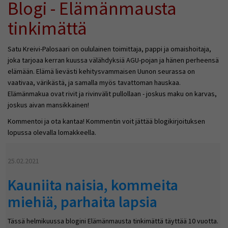
Blogi - Elämänmausta
tinkimättä
Satu Kreivi-Palosaari on oululainen toimittaja, pappi ja omaishoitaja,
joka tarjoaa kerran kuussa välähdyksiä AGU-pojan ja hänen perheensä
elämään. Elämä lievästi kehitysvammaisen Uunon seurassa on
vaativaa, värikästä, ja samalla myös tavattoman hauskaa.
Elämänmakua ovat rivit ja rivinvälit pullollaan - joskus maku on karvas,
joskus aivan mansikkainen!
Kommentoi ja ota kantaa! Kommentin voit jättää blogikirjoituksen
lopussa olevalla lomakkeella.
25.02.2021
Kauniita naisia, kommeita
miehiä, parhaita lapsia
Tässä helmikuussa blogini Elämänmausta tinkimättä täyttää 10 vuotta.