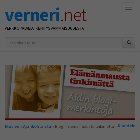
verneri
.net
Naviga
VERKKOPALVELU KEHITYSVAMMAISUUDESTA
hakusana(t)
*
Olet
Kuuntele
Etusivu
»
Ajankohtaista
» Blogi - Elämänmausta tinkimättä
täällä