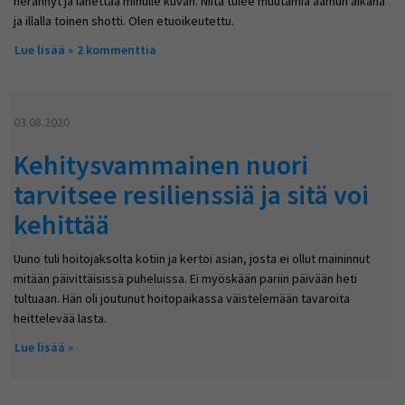
herännyt ja lähettää minulle kuvan. Niitä tulee muutamia aamun aikana
ja illalla toinen shotti. Olen etuoikeutettu.
Lue lisää
about Mystisiä värejä ja autonmerkkejä
2 kommenttia
03.08.2020
Kehitysvammainen nuori
tarvitsee resilienssiä ja sitä voi
kehittää
Uuno tuli hoitojaksolta kotiin ja kertoi asian, josta ei ollut maininnut
mitään päivittäisissä puheluissa. Ei myöskään pariin päivään heti
tultuaan. Hän oli joutunut hoitopaikassa väistelemään tavaroita
heittelevää lasta.
Lue lisää
about Kehitysvammainen nuori tarvitsee resilienssiä ja sitä
voi kehittää