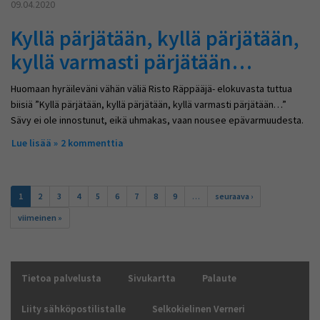
09.04.2020
Kyllä pärjätään, kyllä pärjätään,
kyllä varmasti pärjätään…
Huomaan hyräileväni vähän väliä Risto Räppääjä- elokuvasta tuttua
biisiä ”Kyllä pärjätään, kyllä pärjätään, kyllä varmasti pärjätään…”
Sävy ei ole innostunut, eikä uhmakas, vaan nousee epävarmuudesta.
Lue lisää
about Kyllä pärjätään, kyllä pärjätään, kyllä varmasti
2 kommenttia
pärjätään…
Sivut
1
2
3
4
5
6
7
8
9
…
seuraava ›
viimeinen »
Tietoa palvelusta
Sivukartta
Palaute
Liity sähköpostilistalle
Selkokielinen Verneri