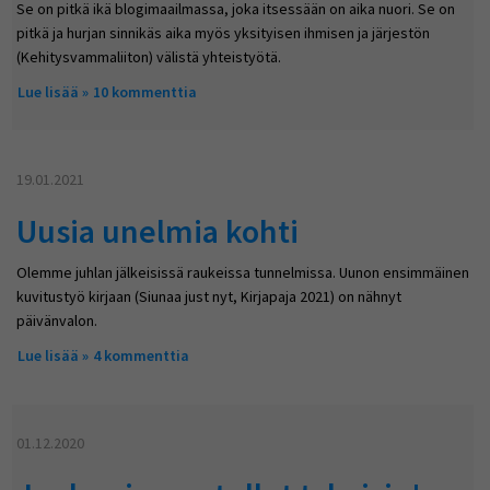
Se on pitkä ikä blogimaailmassa, joka itsessään on aika nuori. Se on
pitkä ja hurjan sinnikäs aika myös yksityisen ihmisen ja järjestön
(Kehitysvammaliiton) välistä yhteistyötä.
Lue lisää
about Kauniita naisia, kommeita miehiä, parhaita lapsia
10 kommenttia
19.01.2021
Uusia unelmia kohti
Olemme juhlan jälkeisissä raukeissa tunnelmissa. Uunon ensimmäinen
kuvitustyö kirjaan (Siunaa just nyt, Kirjapaja 2021) on nähnyt
päivänvalon.
Lue lisää
about Uusia unelmia kohti
4 kommenttia
01.12.2020