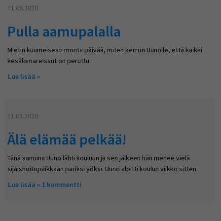
11.06.2020
Pulla aamupalalla
Mietin kuumeisesti monta päivää, miten kerron Uunolle, että kaikki
kesälomareissut on peruttu.
Lue lisää
about Pulla aamupalalla
11.05.2020
Älä elämää pelkää!
Tänä aamuna Uuno lähti kouluun ja sen jälkeen hän menee vielä
sijaishoitopaikkaan pariksi yöksi. Uuno aloitti koulun viikko sitten.
Lue lisää
about Älä elämää pelkää!
1 kommentti