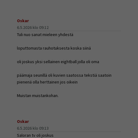
Oskar
6.5.2026 klo 09:12
Tuli nuo sanat mieleen yhdestä
loputtomasta rauhotuksesta koska siinä
oli joskus yksi sellainen eightball jolla oli oma
päämaja seunillä oli kuvien saatossa tekstiä saatoin
pienenä olla herttainen jos oikein
Muistan muistankohan.
Oskar
6.5.2026 klo 09:13
Saloran tv oli joskus