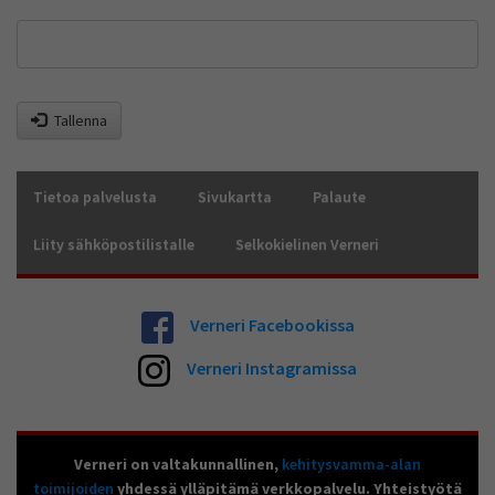
Tallenna
Tietoa palvelusta
Sivukartta
Palaute
Liity sähköpostilistalle
Selkokielinen Verneri
Verneri Facebookissa
Verneri Instagramissa
Verneri on valtakunnallinen,
kehitysvamma-alan
toimijoiden
yhdessä ylläpitämä verkkopalvelu. Yhteistyötä