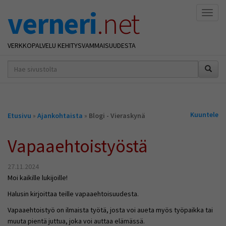
verneri
.net
Naviga
VERKKOPALVELU KEHITYSVAMMAISUUDESTA
hakusana(t)
*
Olet
Kuuntele
Etusivu
»
Ajankohtaista
»
Blogi - Vieraskynä
täällä
Vapaaehtoistyöstä
27.11.2024
Moi kaikille lukijoille!
Halusin kirjoittaa teille vapaaehtoisuudesta.
Vapaaehtoistyö on ilmaista työtä, josta voi aueta myös työpaikka tai
muuta pientä juttua, joka voi auttaa elämässä.