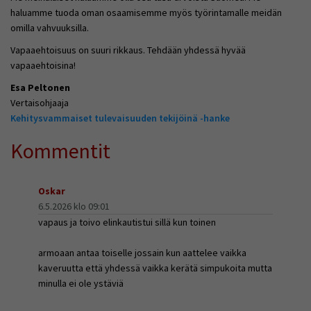
haluamme tuoda oman osaamisemme myös työrintamalle meidän
omilla vahvuuksilla.
Vapaaehtoisuus on suuri rikkaus. Tehdään yhdessä hyvää
vapaaehtoisina!
Esa Peltonen
Vertaisohjaaja
Kehitysvammaiset tulevaisuuden tekijöinä -hanke
Kommentit
Oskar
6.5.2026 klo 09:01
vapaus ja toivo elinkautistui sillä kun toinen
armoaan antaa toiselle jossain kun aattelee vaikka
kaveruutta että yhdessä vaikka kerätä simpukoita mutta
minulla ei ole ystäviä