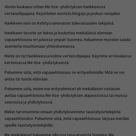
Aloitin kuukausi sitten Me Itse -yhdistyksen hankkeessa
vertaisohjaajana. Kirjoittelen asioista blogeja ja joskus runojakin.
Hankkeen nimi on Kehitysvammaiset tulevaisuuden tekijöinä.
Hankkeen tavoite on tukea ja kouluttaa meikäläisiä olemaan
vapaaehtoisina eri jutuissa ympäri Suomea. Haluamme myöskin saada
asenteita muuttumaan yhteiskunnassa.
Meitä on nyt hankkeessa kolme vertaisohjaajaa. Käymme eri kouluissa
kertomassa Me Itse -yhdistyksestä.
Puhumme siitä, mitä vapaaehtoisuus on erityisihmisille: Mitä se voi
antaa tai tuoda elämään.
Puhumme siitä, miten me erityisihmiset eli meikäläiset voitaisiin
auttaa vapaaehtoisina Me Itse -yhdistyksen alajaostoissa tai muissa
seuroissa ja yhdistyksissä.
Mekin tarvitsemme omaan yhdistykseemme taustatyöntekijöitä
vapaaehtoisiksi. Puhumme siitä, mitä vapaaehtoisuus tarjoaa meidän
upeille taustatyöntekijöille.
Me meikäläiset haluamme olla osa tasa-arvoista Suomea. Me