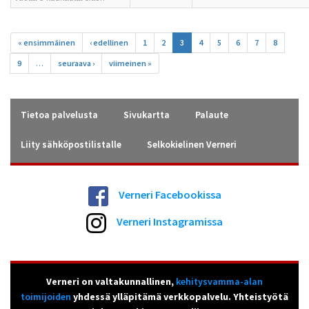
Sivut
« ensimmäinen
‹ edellinen
1
2
3
4
5
6
7
8
9
…
seuraava ›
viimeinen »
Tietoa palvelusta
Sivukartta
Palaute
Liity sähköpostilistalle
Selkokielinen Verneri
Verneri Facebookissa
Verneri Instagramissa
Verneri on valtakunnallinen,
kehitysvamma-alan
toimijoiden
yhdessä ylläpitämä verkkopalvelu. Yhteistyötä