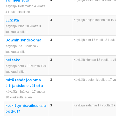
Toimeentulo
Käyttäjä
Tietämätön
4 vuotta 3
Käyttäjä Tietämätön 4 vuotta
4 kuukautta sitten
EEG:stä
3
Käyttäjä
neljän lapsen äiti
19 v
Käyttäjä Minä 20 vuotta 3
kuukautta sitten
Downin syndrooma
3
Käyttäjä
k-m
17 vuotta 8 kuuka
Käyttäjä Pia 18 vuotta 2
kuukautta sitten
hei sako
3
Käyttäjä
Hentsu
18 vuotta 1 vii
Käyttäjä eetu k 18 vuotta Yksi
kuukausi sitten
mitä tehdä jos oma
3
Käyttäjä
quote - kipuilua
17 vuo
äiti ja sisko eivät ota
Käyttäjä minä vain 17 vuotta
10 kuukautta sitten
keskittymisvaikeuksia-
3
Käyttäjä
salamai
17 vuotta 2 k
potkut?