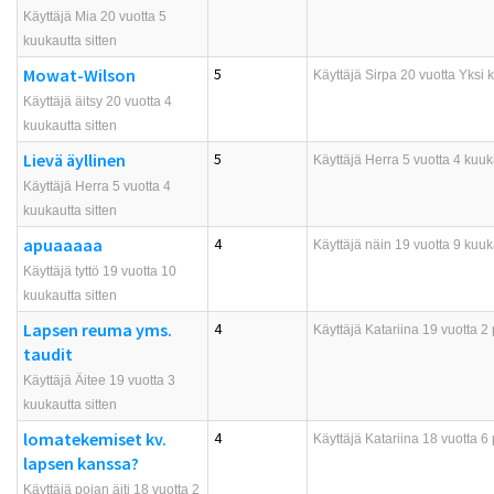
Käyttäjä Mia 20 vuotta 5
kuukautta sitten
Mowat-Wilson
5
Käyttäjä
Sirpa
20 vuotta Yksi k
Käyttäjä äitsy 20 vuotta 4
kuukautta sitten
Lievä äyllinen
5
Käyttäjä
Herra
5 vuotta 4 kuuka
Käyttäjä Herra 5 vuotta 4
kuukautta sitten
apuaaaaa
4
Käyttäjä
näin
19 vuotta 9 kuuka
Käyttäjä tyttö 19 vuotta 10
kuukautta sitten
Lapsen reuma yms.
4
Käyttäjä
Katariina
19 vuotta 2 
taudit
Käyttäjä Äitee 19 vuotta 3
kuukautta sitten
lomatekemiset kv.
4
Käyttäjä
Katariina
18 vuotta 6 
lapsen kanssa?
Käyttäjä pojan äiti 18 vuotta 2