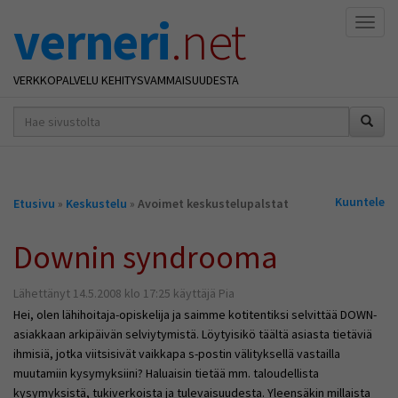
verneri
.net
Naviga
VERKKOPALVELU KEHITYSVAMMAISUUDESTA
hakusana(t)
*
Olet
Kuuntele
Etusivu
»
Keskustelu
»
Avoimet keskustelupalstat
täällä
Downin syndrooma
Lähettänyt 14.5.2008 klo 17:25 käyttäjä Pia
Hei, olen lähihoitaja-opiskelija ja saimme kotitentiksi selvittää DOWN-
asiakkaan arkipäivän selviytymistä. Löytyisikö täältä asiasta tietäviä
ihmisiä, jotka viitsisivät vaikkapa s-postin välityksellä vastailla
muutamiin kysymyksiini? Haluaisin tietää mm. taloudellista
kysymyksistä, tukiverkoista ja tulevaisuudesta. Yleensäkin millaista