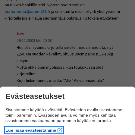
on DOWN-henkilön arki. S-posti osoitteeni on
piahannula@suomi24.fi
ja sitä kautta olisi tietysti yksityisempi
kirjoitella jos ei halua suoraan tällä palstalla. Kiitoksia etukäteen.
k-m
29.11.2008 klo 20:08
Hei, olisin voinut kirjoitella sinulle meidän neidistä, nyt
2,5v. On vuoden kävellyt, pituus 88cm.paino n.12-13kg
jne.jne.
Mutta ehkä olen myöhässä, kun toukokussa olet
kirjoitellut.
Kirjoitinkin tonne, otsikko:"Alle 16v.vammaistuki."
Helsingissä asutaan.
Evästeasetukset
henkilö
Sivustomme käyttää evästeitä. Evästeiden avulla sivustomme
toimii paremmin. Evästeiden avulla voimme myös kehittää
30.11.2008 klo 10:54
sivustoamme vastaamaan paremmin käyttäjien tarpeita.
Ehkä tuo tarkoitta henkilöllä ja arkipäivän selviytymisellä
todellakin sen henkilön selvitytymistä eikä äidin.
Lue lisää evästeistämme