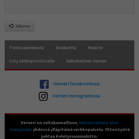
Tallenna
Tietoa palvelusta
Sivukartta
Palaute
Liity sähköpostilistalle
Selkokielinen Verneri
Verneri Facebookissa
Verneri Instagramissa
Verneri on valtakunnallinen,
kehitysvamma-alan
toimijoiden
yhdessä ylläpitämä verkkopalvelu. Yhteistyötä
johtaa Kehitysvammaliitto.