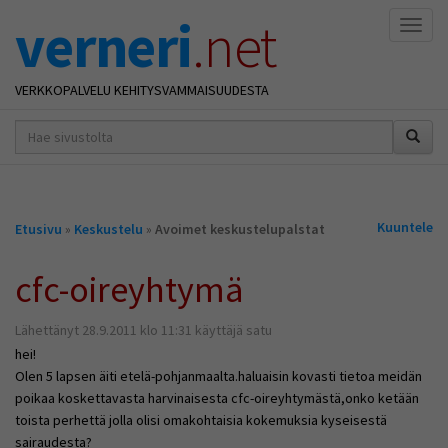
verneri
.net
Naviga
VERKKOPALVELU KEHITYSVAMMAISUUDESTA
hakusana(t)
*
Olet
Kuuntele
Etusivu
»
Keskustelu
»
Avoimet keskustelupalstat
täällä
cfc-oireyhtymä
Lähettänyt 28.9.2011 klo 11:31 käyttäjä satu
hei!
Olen 5 lapsen äiti etelä-pohjanmaalta.haluaisin kovasti tietoa meidän
poikaa koskettavasta harvinaisesta cfc-oireyhtymästä,onko ketään
toista perhettä jolla olisi omakohtaisia kokemuksia kyseisestä
sairaudesta?