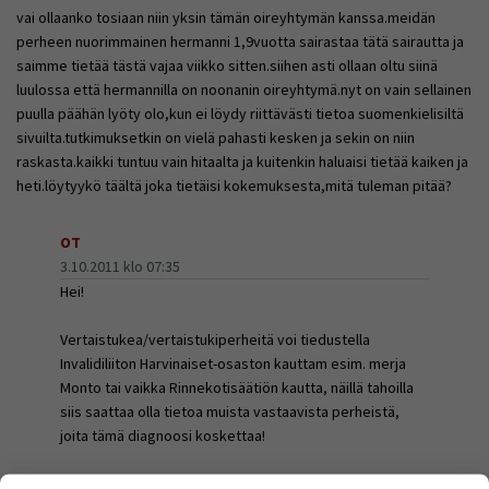
vai ollaanko tosiaan niin yksin tämän oireyhtymän kanssa.meidän
perheen nuorimmainen hermanni 1,9vuotta sairastaa tätä sairautta ja
saimme tietää tästä vajaa viikko sitten.siihen asti ollaan oltu siinä
luulossa että hermannilla on noonanin oireyhtymä.nyt on vain sellainen
puulla päähän lyöty olo,kun ei löydy riittävästi tietoa suomenkielisiltä
sivuilta.tutkimuksetkin on vielä pahasti kesken ja sekin on niin
raskasta.kaikki tuntuu vain hitaalta ja kuitenkin haluaisi tietää kaiken ja
heti.löytyykö täältä joka tietäisi kokemuksesta,mitä tuleman pitää?
OT
3.10.2011 klo 07:35
Hei!
Vertaistukea/vertaistukiperheitä voi tiedustella
Invalidiliiton Harvinaiset-osaston kauttam esim. merja
Monto tai vaikka Rinnekotisäätiön kautta, näillä tahoilla
siis saattaa olla tietoa muista vastaavista perheistä,
joita tämä diagnoosi koskettaa!
OT