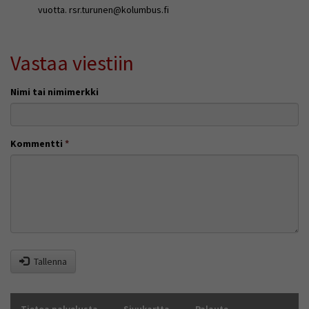
Voit valita, hyväksytkö näiden evästeiden käytön.
vuotta. rsr.turunen@kolumbus.fi
Vastaa viestiin
Nimi tai nimimerkki
Kommentti
*
Tallenna
Tietoa palvelusta
Sivukartta
Palaute