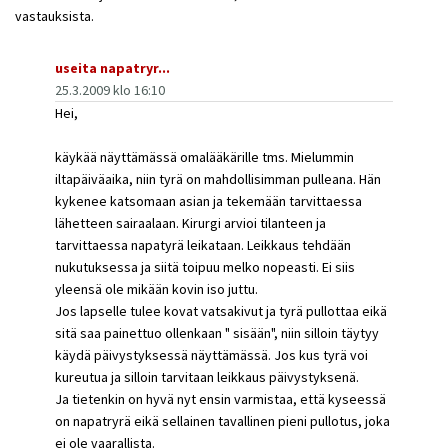
vastauksista.
useita napatryr...
25.3.2009 klo 16:10
Hei,
käykää näyttämässä omalääkärille tms. Mielummin
iltapäiväaika, niin tyrä on mahdollisimman pulleana. Hän
kykenee katsomaan asian ja tekemään tarvittaessa
lähetteen sairaalaan. Kirurgi arvioi tilanteen ja
tarvittaessa napatyrä leikataan. Leikkaus tehdään
nukutuksessa ja siitä toipuu melko nopeasti. Ei siis
yleensä ole mikään kovin iso juttu.
Jos lapselle tulee kovat vatsakivut ja tyrä pullottaa eikä
sitä saa painettuo ollenkaan " sisään", niin silloin täytyy
käydä päivystyksessä näyttämässä. Jos kus tyrä voi
kureutua ja silloin tarvitaan leikkaus päivystyksenä.
Ja tietenkin on hyvä nyt ensin varmistaa, että kyseessä
on napatryrä eikä sellainen tavallinen pieni pullotus, joka
ei ole vaarallista.