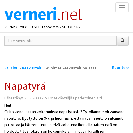
verneri
.net
Naviga
VERKKOPALVELU KEHITYSVAMMAISUUDESTA
hakusana(t)
*
Olet
Kuuntele
Etusivu
»
Keskustelu
»
Avoimet keskustelupalstat
täällä
Napatyrä
Lähettänyt 25.3.2009 klo 10:34 käyttäjä Epätietoinen äiti
Hei!
Onko kenelläkään kokemuksia napatyrästä? Tytöllämme oli vauvana
napatyrä. Nyt tyttö on 9-v. ja huomasin, että navan seutu on alkanut
pullottaa ja käteen tuntuu selvä kohouma ihon alla. Miten tyrä on
hoidettu? Jos jollakin on kokemuksia, niin olisin kiitollinen