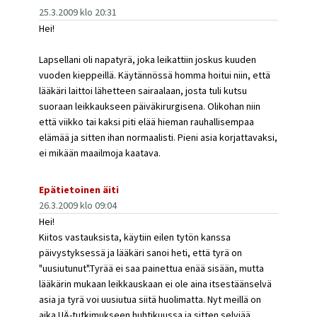
25.3.2009 klo 20:31
Hei!
Lapsellani oli napatyrä, joka leikattiin joskus kuuden
vuoden kieppeillä. Käytännössä homma hoitui niin, että
lääkäri laittoi lähetteen sairaalaan, josta tuli kutsu
suoraan leikkaukseen päiväkirurgisena. Olikohan niin
että viikko tai kaksi piti elää hieman rauhallisempaa
elämää ja sitten ihan normaalisti. Pieni asia korjattavaksi,
ei mikään maailmoja kaatava.
Epätietoinen äiti
26.3.2009 klo 09:04
Hei!
Kiitos vastauksista, käytiin eilen tytön kanssa
päivystyksessä ja lääkäri sanoi heti, että tyrä on
"uusiutunut".Tyrää ei saa painettua enää sisään, mutta
lääkärin mukaan leikkauskaan ei ole aina itsestäänselvä
asia ja tyrä voi uusiutua siitä huolimatta. Nyt meillä on
aika UÄ-tutkimukseen huhtikuussa ja sitten selviää