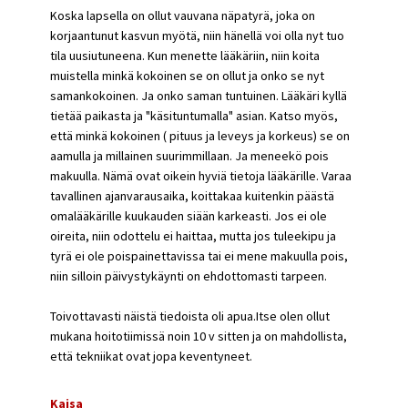
Koska lapsella on ollut vauvana näpatyrä, joka on
korjaantunut kasvun myötä, niin hänellä voi olla nyt tuo
tila uusiutuneena. Kun menette lääkäriin, niin koita
muistella minkä kokoinen se on ollut ja onko se nyt
samankokoinen. Ja onko saman tuntuinen. Lääkäri kyllä
tietää paikasta ja "käsituntumalla" asian. Katso myös,
että minkä kokoinen ( pituus ja leveys ja korkeus) se on
aamulla ja millainen suurimmillaan. Ja meneekö pois
makuulla. Nämä ovat oikein hyviä tietoja lääkärille. Varaa
tavallinen ajanvarausaika, koittakaa kuitenkin päästä
omalääkärille kuukauden siään karkeasti. Jos ei ole
oireita, niin odottelu ei haittaa, mutta jos tuleekipu ja
tyrä ei ole poispainettavissa tai ei mene makuulla pois,
niin silloin päivystykäynti on ehdottomasti tarpeen.
Toivottavasti näistä tiedoista oli apua.Itse olen ollut
mukana hoitotiimissä noin 10 v sitten ja on mahdollista,
että tekniikat ovat jopa keventyneet.
Kaisa