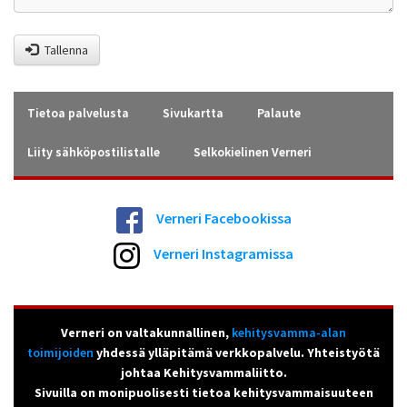
Tallenna
Tietoa palvelusta
Sivukartta
Palaute
Liity sähköpostilistalle
Selkokielinen Verneri
Verneri Facebookissa
Verneri Instagramissa
Verneri on valtakunnallinen,
kehitysvamma-alan
toimijoiden
yhdessä ylläpitämä verkkopalvelu. Yhteistyötä
johtaa Kehitysvammaliitto.
Sivuilla on monipuolisesti tietoa kehitysvammaisuuteen