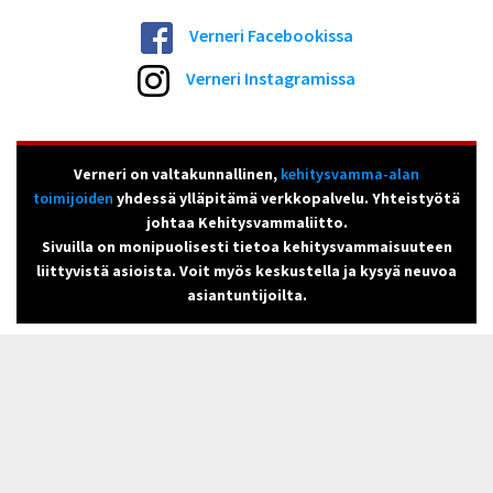
Verneri Facebookissa
Verneri Instagramissa
Verneri on valtakunnallinen,
kehitysvamma-alan
toimijoiden
yhdessä ylläpitämä verkkopalvelu. Yhteistyötä
johtaa Kehitysvammaliitto.
Sivuilla on monipuolisesti tietoa kehitysvammaisuuteen
liittyvistä asioista. Voit myös keskustella ja kysyä neuvoa
asiantuntijoilta.