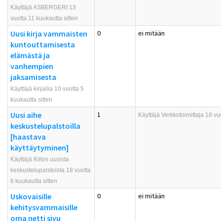
Käyttäjä ASBERGERI 13
vuotta 11 kuukautta sitten
Uusi kirja vammaisten
0
ei mitään
kuntouttamisesta
elämästä ja
vanhempien
jaksamisesta
Käyttäjä kirjailia 10 vuotta 5
kuukautta sitten
Uusi aihe
1
Käyttäjä
Verkkotoimittaja
18 vuo
keskustelupalstoilla
[haastava
käyttäytyminen]
Käyttäjä Kiitos uusista
keskustelupalstoista 18 vuotta
6 kuukautta sitten
Uskovaisille
0
ei mitään
kehitysvammaisille
oma netti sivu