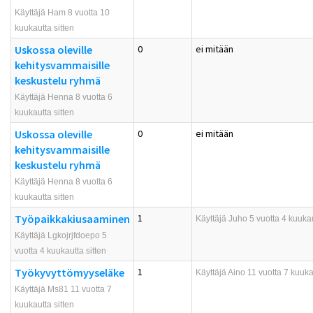
Käyttäjä Ham 8 vuotta 10
kuukautta sitten
Uskossa oleville
0
ei mitään
kehitysvammaisille
keskustelu ryhmä
Käyttäjä Henna 8 vuotta 6
kuukautta sitten
Uskossa oleville
0
ei mitään
kehitysvammaisille
keskustelu ryhmä
Käyttäjä Henna 8 vuotta 6
kuukautta sitten
Työpaikkakiusaaminen
1
Käyttäjä
Juho
5 vuotta 4 kuukau
Käyttäjä Lgkojrjfdoepo 5
vuotta 4 kuukautta sitten
Työkyvyttömyyseläke
1
Käyttäjä
Aino
11 vuotta 7 kuukau
Käyttäjä Ms81 11 vuotta 7
kuukautta sitten