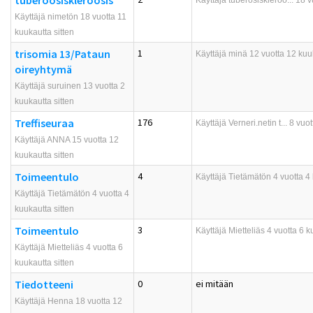
tuberoosiskleroosis
Käyttäjä
tuberosiskleroo...
18 vu
Käyttäjä nimetön 18 vuotta 11
kuukautta sitten
trisomia 13/Pataun
1
Käyttäjä
minä
12 vuotta 12 kuuk
oireyhtymä
Käyttäjä suruinen 13 vuotta 2
kuukautta sitten
Treffiseuraa
176
Käyttäjä
Verneri.netin t...
8 vuot
Käyttäjä ANNA 15 vuotta 12
kuukautta sitten
Toimeentulo
4
Käyttäjä
Tietämätön
4 vuotta 4 
Käyttäjä Tietämätön 4 vuotta 4
kuukautta sitten
Toimeentulo
3
Käyttäjä
Mietteliäs
4 vuotta 6 k
Käyttäjä Mietteliäs 4 vuotta 6
kuukautta sitten
Tiedotteeni
0
ei mitään
Käyttäjä Henna 18 vuotta 12