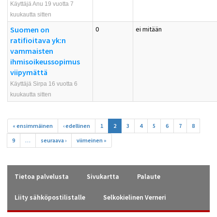
Käyttäjä Anu 19 vuotta 7
kuukautta sitten
Suomen on
0
ei mitään
ratifioitava yk:n
vammaisten
ihmisoikeussopimus
viipymättä
Käyttäjä Sirpa 16 vuotta 6
kuukautta sitten
Sivut
« ensimmäinen
‹ edellinen
1
2
3
4
5
6
7
8
9
…
seuraava ›
viimeinen »
Tietoa palvelusta
Sivukartta
Palaute
Liity sähköpostilistalle
Selkokielinen Verneri