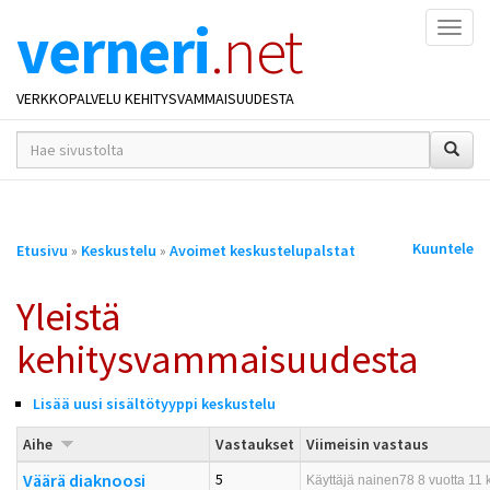
verneri
.net
Naviga
VERKKOPALVELU KEHITYSVAMMAISUUDESTA
hakusana(t)
*
Olet
Kuuntele
Etusivu
»
Keskustelu
»
Avoimet keskustelupalstat
täällä
Yleistä
kehitysvammaisuudesta
Lisää uusi sisältötyyppi keskustelu
Aihe
Vastaukset
Viimeisin vastaus
Väärä diaknoosi
5
Käyttäjä
nainen78
8 vuotta 11 