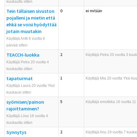
kuukautta sitten
Tein tällaisen sivuston
0
ei mitään
pojalleni ja mietin että
ehkä se voisi hyödyttää
jotain muutakin
Käyttäjä Antti 6 vuotta 6
päivää sitten
TEACCH-luokka
2
Käyttäjä
Petra
20 vuotta 3 kuuka
Käyttäjä Petra 20 vuotta 4
kuukautta sitten
tapaturmat
1
Käyttäjä
Mia
20 vuotta Yksi kuu
Käyttäjä Laura 20 vuotta Yksi
kuukausi sitten
syömisen/painon
5
Käyttäjä
emotikka
16 vuotta 11 
rajoittaminen?
Käyttäjä Liisa 18 vuotta 4
kuukautta sitten
Synnytys
2
Käyttäjä
Anu
19 vuotta 7 kuukau