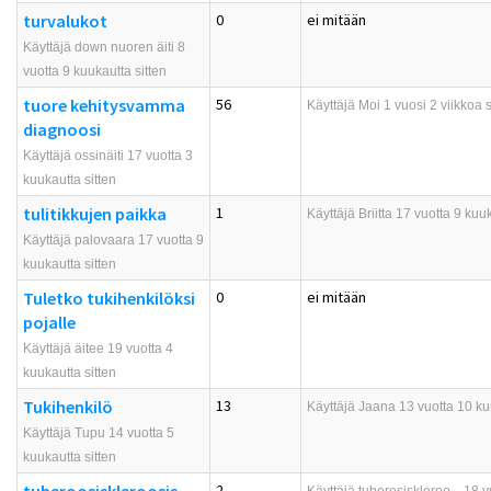
turvalukot
0
ei mitään
Käyttäjä down nuoren äiti 8
vuotta 9 kuukautta sitten
tuore kehitysvamma
56
Käyttäjä
Moi
1 vuosi 2 viikkoa s
diagnoosi
Käyttäjä ossinäiti 17 vuotta 3
kuukautta sitten
tulitikkujen paikka
1
Käyttäjä
Briitta
17 vuotta 9 kuuk
Käyttäjä palovaara 17 vuotta 9
kuukautta sitten
Tuletko tukihenkilöksi
0
ei mitään
pojalle
Käyttäjä äitee 19 vuotta 4
kuukautta sitten
Tukihenkilö
13
Käyttäjä
Jaana
13 vuotta 10 ku
Käyttäjä Tupu 14 vuotta 5
kuukautta sitten
2