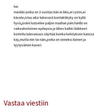
hei
meidän poika on 2-vuotias.hän ei liiku,ei ryömi,ei
kävele,istuu aika tukevasti.kontaktikyky on kyllä
hyvä,joskin katselee paljon maahan päin.hänllä on
vaikeahoitoinen epilepsia ja lähes kaikki lääkkeet
koitettu.tulevaisuus näyttää kuinka kehityksen kanssa
käy,mutta niin tai näin,poika on onneksi iloinen ja
tyytyväinen kaveri.
Vastaa viestiin