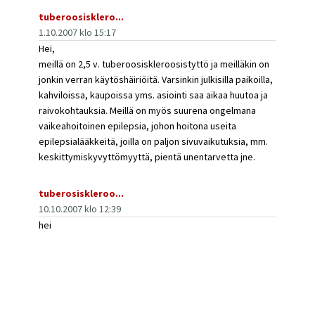
tuberoosisklero...
1.10.2007 klo 15:17
Hei,
meillä on 2,5 v. tuberoosiskleroosistyttö ja meilläkin on
jonkin verran käytöshäiriöitä. Varsinkin julkisilla paikoilla,
kahviloissa, kaupoissa yms. asiointi saa aikaa huutoa ja
raivokohtauksia. Meillä on myös suurena ongelmana
vaikeahoitoinen epilepsia, johon hoitona useita
epilepsialääkkeitä, joilla on paljon sivuvaikutuksia, mm.
keskittymiskyvyttömyyttä, pientä unentarvetta jne.
tuberosiskleroo...
10.10.2007 klo 12:39
hei