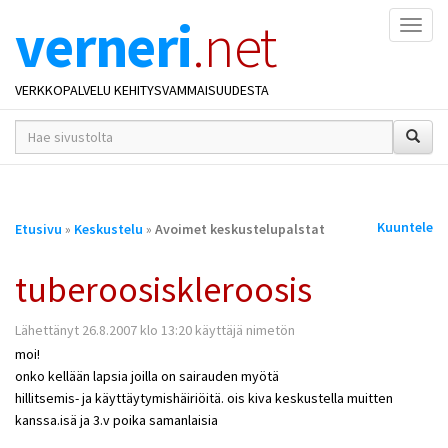
verneri
.net
Naviga
VERKKOPALVELU KEHITYSVAMMAISUUDESTA
hakusana(t)
*
Olet
Kuuntele
Etusivu
»
Keskustelu
»
Avoimet keskustelupalstat
täällä
tuberoosiskleroosis
Lähettänyt 26.8.2007 klo 13:20 käyttäjä nimetön
moi!
onko kellään lapsia joilla on sairauden myötä
hillitsemis- ja käyttäytymishäiriöitä. ois kiva keskustella muitten
kanssa.isä ja 3.v poika samanlaisia