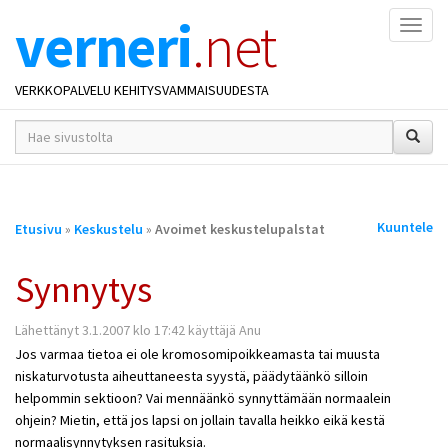
verneri
.net
Naviga
VERKKOPALVELU KEHITYSVAMMAISUUDESTA
hakusana(t)
*
Olet
Kuuntele
Etusivu
»
Keskustelu
»
Avoimet keskustelupalstat
täällä
Synnytys
Lähettänyt 3.1.2007 klo 17:42 käyttäjä Anu
Jos varmaa tietoa ei ole kromosomipoikkeamasta tai muusta
niskaturvotusta aiheuttaneesta syystä, päädytäänkö silloin
helpommin sektioon? Vai mennäänkö synnyttämään normaalein
ohjein? Mietin, että jos lapsi on jollain tavalla heikko eikä kestä
normaalisynnytyksen rasituksia.