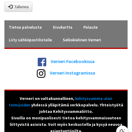
Tallenna
Tietoa palvelusta
Sivukartta
Palaute
Liity sähköpostilistalle
Selkokielinen Verneri
Verneri Facebookissa
Verneri Instagramissa
Verneri on valtakunnallinen,
kehitysvamma-alan
toimijoiden
yhdessä ylläpitämä verkkopalvelu. Yhteistyötä
johtaa Kehitysvammaliitto.
Sivuilla on monipuolisesti tietoa kehitysvammaisuuteen
liittyvistä asioista. Voit myös keskustella ja kysyä neuvoa
asiantuntijoilta.