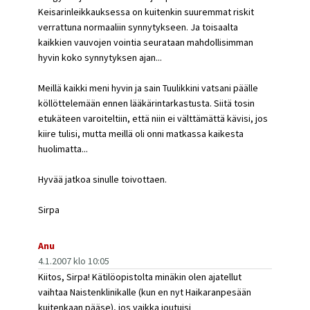
Keisarinleikkauksessa on kuitenkin suuremmat riskit
verrattuna normaaliin synnytykseen. Ja toisaalta
kaikkien vauvojen vointia seurataan mahdollisimman
hyvin koko synnytyksen ajan...
Meillä kaikki meni hyvin ja sain Tuulikkini vatsani päälle
köllöttelemään ennen lääkärintarkastusta. Siitä tosin
etukäteen varoiteltiin, että niin ei välttämättä kävisi, jos
kiire tulisi, mutta meillä oli onni matkassa kaikesta
huolimatta...
Hyvää jatkoa sinulle toivottaen.
Sirpa
Anu
4.1.2007 klo 10:05
Kiitos, Sirpa! Kätilöopistolta minäkin olen ajatellut
vaihtaa Naistenklinikalle (kun en nyt Haikaranpesään
kuitenkaan pääse), jos vaikka joutuisi