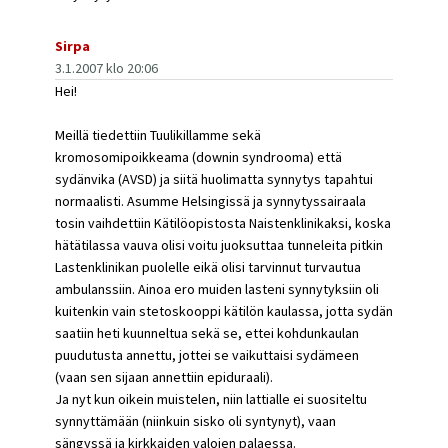
Sirpa
3.1.2007 klo 20:06
Hei!
Meillä tiedettiin Tuulikillamme sekä
kromosomipoikkeama (downin syndrooma) että
sydänvika (AVSD) ja siitä huolimatta synnytys tapahtui
normaalisti. Asumme Helsingissä ja synnytyssairaala
tosin vaihdettiin Kätilöopistosta Naistenklinikaksi, koska
hätätilassa vauva olisi voitu juoksuttaa tunneleita pitkin
Lastenklinikan puolelle eikä olisi tarvinnut turvautua
ambulanssiin. Ainoa ero muiden lasteni synnytyksiin oli
kuitenkin vain stetoskooppi kätilön kaulassa, jotta sydän
saatiin heti kuunneltua sekä se, ettei kohdunkaulan
puudutusta annettu, jottei se vaikuttaisi sydämeen
(vaan sen sijaan annettiin epiduraali).
Ja nyt kun oikein muistelen, niin lattialle ei suositeltu
synnyttämään (niinkuin sisko oli syntynyt), vaan
sängyssä ja kirkkaiden valojen palaessa.