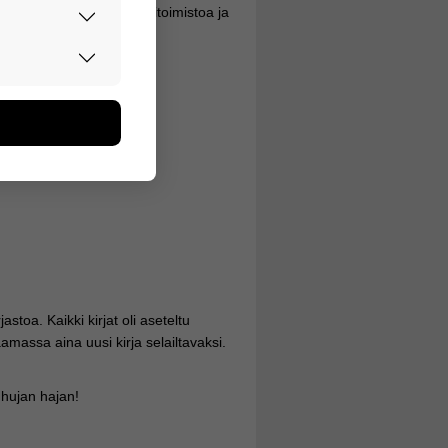
, Uuno alkoi leikkiä postitoimistoa ja
tu sukulaisten nimiä.
rvallisesti.
li.
don avulla
oa kerätään
utaan. Emme
een käyttäjään.
astoa. Kaikki kirjat oli aseteltu
amassa aina uusi kirja selailtavaksi.
t hujan hajan!