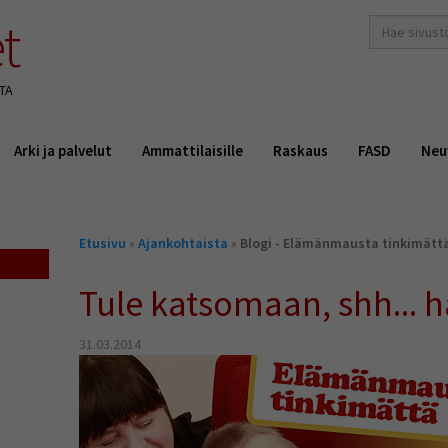
t
hakusana(t)
*
TA
Arki ja palvelut
Ammattilaisille
Raskaus
FASD
Neu
Olet
Etusivu
»
Ajankohtaista
»
Blogi - Elämänmausta tinkimätt
täällä
Tule katsomaan, shh... hä
31.03.2014