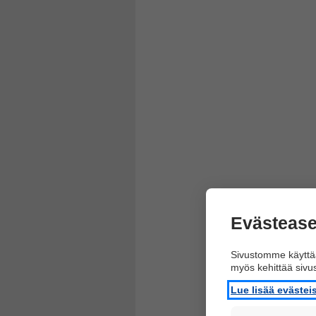
Evästease
Sivustomme käyttää
myös kehittää siv
Lue lisää eväste