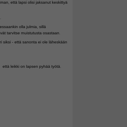
ilman, että lapsi olisi jaksanut keskittyä
.
ssaankin olla julmia, sillä
eivät tarvitse muistutusta osastaan.
i siksi - että sanonta ei ole läheskään
n että leikki on lapsen pyhää työtä.