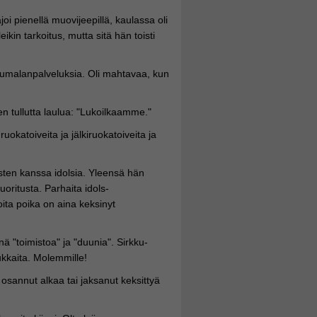
joi pienellä muovijeepillä, kaulassa oli
ikin tarkoitus, mutta sitä hän toisti
e jumalanpalveluksia. Oli mahtavaa, kun
leen tullutta laulua: "Lukoilkaamme."
ruokatoiveita ja jälkiruokatoiveita ja
misten kanssa idolsia. Yleensä hän
uoritusta. Parhaita idols-
oita poika on aina keksinyt
ä "toimistoa" ja "duunia". Sirkku-
mukkaita. Molemmille!
e osannut alkaa tai jaksanut keksittyä