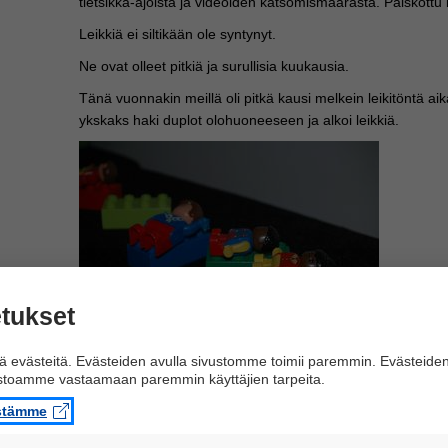
tietsikka-ajoista ja videoiden katsomismäärästä. Paiskottu ko
Leikkiä ei siltikään ole syntynyt.
Ne ovat olleet pitkiä ja surullisia kuukausia.
Tänä vuonnakin meillä oli pitkä kausi melkein leikitöntä ai
ykskaks haki duplot olohuoneeseen ja alkoi leikkiä.
tukset
Katsoimme ihastuneena keskittyneesti leikkivää lasta. Os
 evästeitä. Evästeiden avulla sivustomme toimii paremmin. Evästeide
sängyiksi ja sinne laitettiin "aikuisia" nukkumaan päiväunia.
ustoamme vastaamaan paremmin käyttäjien tarpeita.
Sitten tulivat autoleikit. Poikamaiset, raisut autoleikit. Tähän
istämme
koskaan. Joskus Uuno leikkii tunninkin yksin autoillaan.