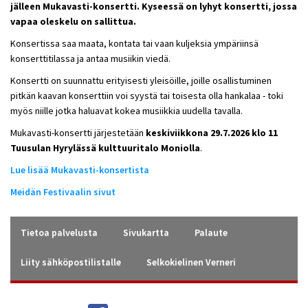
jälleen Mukavasti-konsertti. Kyseessä on lyhyt konsertti, jossa
vapaa oleskelu on sallittua.
Konsertissa saa maata, kontata tai vaan kuljeksia ympäriinsä
konserttitilassa ja antaa musiikin viedä.
Konsertti on suunnattu erityisesti yleisöille, joille osallistuminen
pitkän kaavan konserttiin voi syystä tai toisesta olla hankalaa - toki
myös niille jotka haluavat kokea musiikkia uudella tavalla.
Mukavasti-konsertti järjestetään
keskiviikkona 29.7.2026 klo 11
Tuusulan Hyrylässä kulttuuritalo Moniolla
.
Lue lisää Mukavasti-konsertista
Meidän Festivaalin sivut
Tietoa palvelusta
Sivukartta
Palaute
Liity sähköpostilistalle
Selkokielinen Verneri