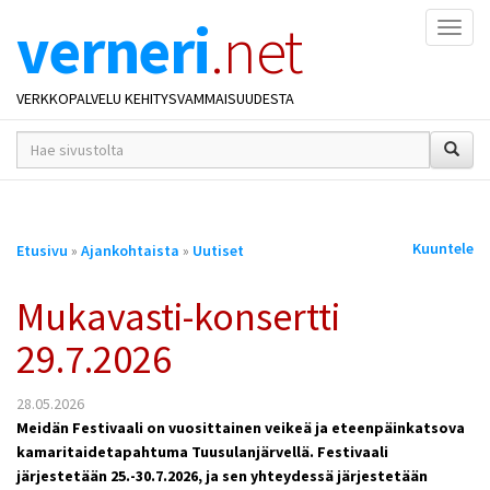
verneri
.net
Naviga
VERKKOPALVELU KEHITYSVAMMAISUUDESTA
hakusana(t)
*
Olet
Kuuntele
Etusivu
»
Ajankohtaista
»
Uutiset
täällä
Mukavasti-konsertti
29.7.2026
28.05.2026
Meidän Festivaali on vuosittainen veikeä ja eteenpäinkatsova
kamaritaidetapahtuma Tuusulanjärvellä. Festivaali
järjestetään 25.-30.7.2026, ja sen yhteydessä järjestetään