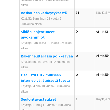
sitten
Raskauden keskeytyksestä
11
Käyttäjä
M
Käyttäjä Surullinen 18 vuotta 5
kuukautta sitten
Sikiön laajentuneet
0
ei mitään
aivokammiot
Käyttäjä Paniikissa 10 vuotta 3 viikkoa
sitten
Rakenneultarassa poikkeavaa
0
ei mitään
Käyttäjä paulis 10 vuotta 2 kuukautta
sitten
Osallistu tutkimukseen
0
ei mitään
internet-välitteisestä tuesta
Käyttäjä
Minna
10 vuotta 6 kuukautta
sitten
Seulontavastaukset
1
Käyttäjä
N
Käyttäjä NunuQ 11 vuotta 2 kuukautta