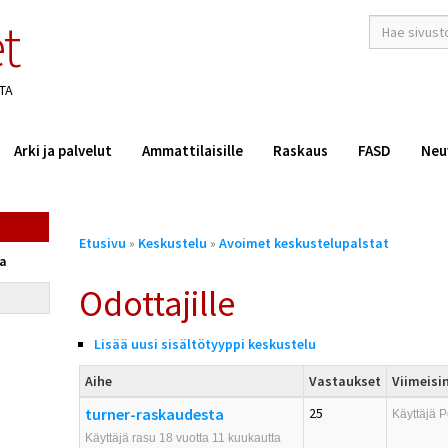
t
hakusana(t)
*
TA
Arki ja palvelut
Ammattilaisille
Raskaus
FASD
Neu
Olet
Etusivu
»
Keskustelu
»
Avoimet keskustelupalstat
täällä
ta
Odottajille
Lisää uusi sisältötyyppi keskustelu
Aihe
Vastaukset
Viimeisi
turner-raskaudesta
25
Käyttäjä
P
Käyttäjä rasu 18 vuotta 11 kuukautta