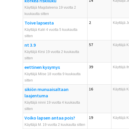
korkea riskiluku
14
Käyttäjä
J
Käyttäjä Magdaleena 19 vuotta 2
kuukautta sitten
Toive lapsesta
2
Käyttäjä
J
Käyttäjä Katri 4 vuotta 5 kuukautta
sitten
nt 3.9
57
Käyttäjä
K
Käyttäjä Kirsi 19 vuotta 2 kuukautta
sitten
eettinen kysymys
39
Käyttäjä
I
Käyttäjä Miise 18 vuotta 9 kuukautta
sitten
sikiön munuaisaltaan
16
Käyttäjä
K
laajentuma
Käyttäjä ninni 19 vuotta 4 kuukautta
sitten
Voiko lapsen antaa pois?
19
Käyttäjä
K
Käyttäjä M. 19 vuotta 2 kuukautta sitten