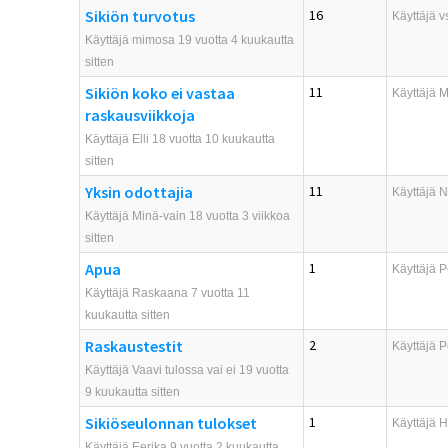
Sikiön turvotus
16
Käyttäjä
v
Käyttäjä mimosa 19 vuotta 4 kuukautta
sitten
Sikiön koko ei vastaa
11
Käyttäjä
M
raskausviikkoja
Käyttäjä Elli 18 vuotta 10 kuukautta
sitten
Yksin odottajia
11
Käyttäjä
N
Käyttäjä Minä-vain 18 vuotta 3 viikkoa
sitten
Apua
1
Käyttäjä
P
Käyttäjä Raskaana 7 vuotta 11
kuukautta sitten
Raskaustestit
2
Käyttäjä
P
Käyttäjä Vaavi tulossa vai ei 19 vuotta
9 kuukautta sitten
Sikiöseulonnan tulokset
1
Käyttäjä
H
Käyttäjä Eerika 9 vuotta 2 kuukautta