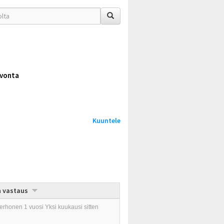
vonta
Kuuntele
n vastaus
erhonen
1 vuosi Yksi kuukausi sitten