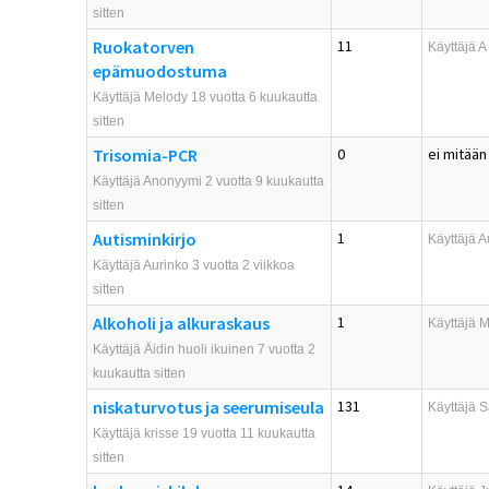
sitten
Ruokatorven
11
Käyttäjä
A
epämuodostuma
Käyttäjä Melody 18 vuotta 6 kuukautta
sitten
Trisomia-PCR
0
ei mitään
Käyttäjä Anonyymi 2 vuotta 9 kuukautta
sitten
Autisminkirjo
1
Käyttäjä
A
Käyttäjä Aurinko 3 vuotta 2 viikkoa
sitten
Alkoholi ja alkuraskaus
1
Käyttäjä
M
Käyttäjä Äidin huoli ikuinen 7 vuotta 2
kuukautta sitten
niskaturvotus ja seerumiseula
131
Käyttäjä
S
Käyttäjä krisse 19 vuotta 11 kuukautta
sitten