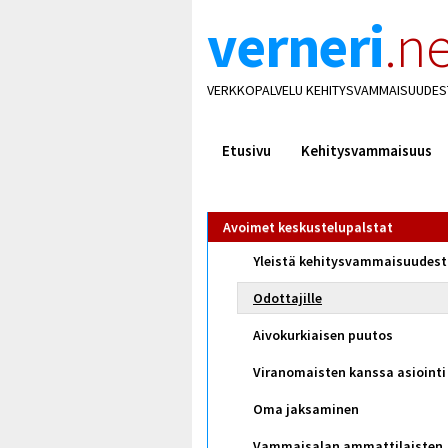
verneri
.ne
VERKKOPALVELU KEHITYSVAMMAISUUDES
Etusivu
Kehitysvammaisuus
Avoimet keskustelupalstat
Yleistä kehitysvammaisuudes
Odottajille
Aivokurkiaisen puutos
Viranomaisten kanssa asiointi
Oma jaksaminen
Vammaisalan ammattilaisten