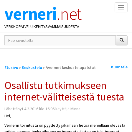
verneri
.net
Naviga
VERKKOPALVELU KEHITYSVAMMAISUUDESTA
hakusana(t)
*
Olet
Kuuntele
Etusivu
»
Keskustelu
»
Avoimet keskustelupalstat
täällä
Osallistu tutkimukseen
internet-välitteisestä tuesta
Lähettänyt 4.2.2016 klo 16:06 käyttäjä
Minna
Hei,
Vernerin toimitusta on pyydetty jakamaan tietoa meneillään olevasta
tutkimuksesta, jonka aiheena on internet-välitteinen tuki. Internet-