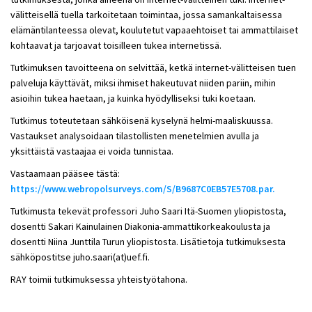
välitteisellä tuella tarkoitetaan toimintaa, jossa samankaltaisessa
elämäntilanteessa olevat, koulutetut vapaaehtoiset tai ammattilaiset
kohtaavat ja tarjoavat toisilleen tukea internetissä.
Tutkimuksen tavoitteena on selvittää, ketkä internet-välitteisen tuen
palveluja käyttävät, miksi ihmiset hakeutuvat niiden pariin, mihin
asioihin tukea haetaan, ja kuinka hyödylliseksi tuki koetaan.
Tutkimus toteutetaan sähköisenä kyselynä helmi-maaliskuussa.
Vastaukset analysoidaan tilastollisten menetelmien avulla ja
yksittäistä vastaajaa ei voida tunnistaa.
Vastaamaan pääsee tästä:
https://www.webropolsurveys.com/S/B9687C0EB57E5708.par.
Tutkimusta tekevät professori Juho Saari Itä-Suomen yliopistosta,
dosentti Sakari Kainulainen Diakonia-ammattikorkeakoulusta ja
dosentti Niina Junttila Turun yliopistosta. Lisätietoja tutkimuksesta
sähköpostitse juho.saari(at)uef.fi.
RAY toimii tutkimuksessa yhteistyötahona.