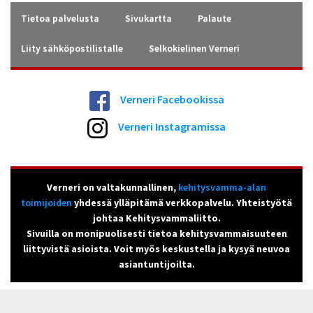
Tietoa palvelusta
Sivukartta
Palaute
Liity sähköpostilistalle
Selkokielinen Verneri
Verneri Facebookissa
Verneri Instagramissa
Verneri on valtakunnallinen,
kehitysvamma-alan
toimijoiden
yhdessä ylläpitämä verkkopalvelu. Yhteistyötä
johtaa Kehitysvammaliitto.
Sivuilla on monipuolisesti tietoa kehitysvammaisuuteen
liittyvistä asioista. Voit myös keskustella ja kysyä neuvoa
asiantuntijoilta.