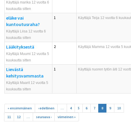
Käyttäjä marika 12 vuotta 6
kuukautta sitten
eläke vai
1
Käyttäjä
Teija
12 vuotta 6 kuukautt
kuntoutusraha?
Käyttäjä Liisa 12 vuotta 6
kuukautta sitten
Lääkityksestä
2
Käyttäjä
Mamma
12 vuotta 5 kuuk
Käyttäjä Muumi 12 vuotta 5
kuukautta sitten
Lievästä
1
Käyttäjä
nuoren tytön äiti
12 vuott
kehitysvammasta
Käyttäjä Maarit 12 vuotta 5
kuukautta sitten
Sivut
« ensimmäinen
‹ edellinen
…
4
5
6
7
8
9
10
11
12
…
seuraava ›
viimeinen »