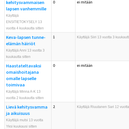
kehitysvammaisen
0
ei mitään
lapsen vanhemmille
Käyttäjä
ENSITIETOKYSELY 13
vuotta 4 kuukautta sitten
Keva-lapsen tunne-
1
Käyttäjä
Siiri
13 vuotta 3 kuukautt
elämän häiriöt
Käyttäjä Anni 13 vuotta 3
kuukautta sitten
Haastateltavaksi
0
ei mitään
omaishoitajana
omalle lapselle
toimivaa
Käyttäjä Minna A-K 13
vuotta 2 kuukautta sitten
Lievä kehitysvamma
2
Käyttäjä
Riuutanen Sari
12 vuotta
ja aikuisuus
Käyttäjä mutsi 13 vuotta
Yksi kuukausi sitten