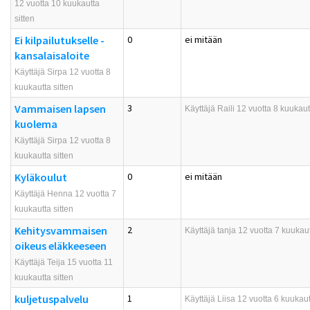
12 vuotta 10 kuukautta
sitten
Ei kilpailutukselle -
0
ei mitään
kansalaisaloite
Käyttäjä Sirpa 12 vuotta 8
kuukautta sitten
Vammaisen lapsen
3
Käyttäjä
Raili
12 vuotta 8 kuukautt
kuolema
Käyttäjä Sirpa 12 vuotta 8
kuukautta sitten
Kyläkoulut
0
ei mitään
Käyttäjä Henna 12 vuotta 7
kuukautta sitten
Kehitysvammaisen
2
Käyttäjä
tanja
12 vuotta 7 kuukaut
oikeus eläkkeeseen
Käyttäjä Teija 15 vuotta 11
kuukautta sitten
kuljetuspalvelu
1
Käyttäjä
Liisa
12 vuotta 6 kuukautt