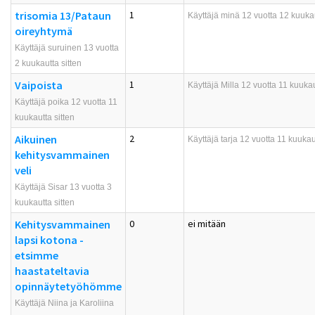
trisomia 13/Pataun
1
Käyttäjä
minä
12 vuotta 12 kuukau
oireyhtymä
Käyttäjä suruinen 13 vuotta
2 kuukautta sitten
Vaipoista
1
Käyttäjä
Milla
12 vuotta 11 kuukau
Käyttäjä poika 12 vuotta 11
kuukautta sitten
Aikuinen
2
Käyttäjä
tarja
12 vuotta 11 kuukaut
kehitysvammainen
veli
Käyttäjä Sisar 13 vuotta 3
kuukautta sitten
Kehitysvammainen
0
ei mitään
lapsi kotona -
etsimme
haastateltavia
opinnäytetyöhömme
Käyttäjä Niina ja Karoliina