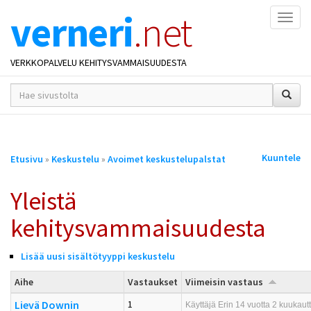
verneri
.net
Naviga
VERKKOPALVELU KEHITYSVAMMAISUUDESTA
hakusana(t)
*
Olet
Kuuntele
Etusivu
»
Keskustelu
»
Avoimet keskustelupalstat
täällä
Yleistä
kehitysvammaisuudesta
Lisää uusi sisältötyyppi keskustelu
Aihe
Vastaukset
Viimeisin vastaus
Lievä Downin
1
Käyttäjä
Erin
14 vuotta 2 kuukautt