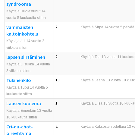
syndrooma
Käyttäjä Huolestunut 14
vuotta 5 kuukautta sitten
vammaisten
2
Käyttäjä
Sirpa
14 vuotta 5 päivää 
kaltoinkohtelu
Käyttäjä äiti 14 vuotta 2
viikkoa sitten
lapsen siirtäminen
2
Käyttäjä
Tea
13 vuotta 11 kuukautt
Käyttäjä Liisukka 14 vuotta
3 viikkoa sitten
Tukihenkilö
13
Käyttäjä
Jaana
13 vuotta 10 kuuka
Käyttäjä Tupu 14 vuotta 5
kuukautta sitten
Lapsen kuolema
1
Käyttäjä
Liisa
13 vuotta 10 kuukau
Käyttäjä Emoeläin 13 vuotta
10 kuukautta sitten
Cri-du-chat-
2
Käyttäjä
Kaksosten odottaja
13 vu
oireyhtymä