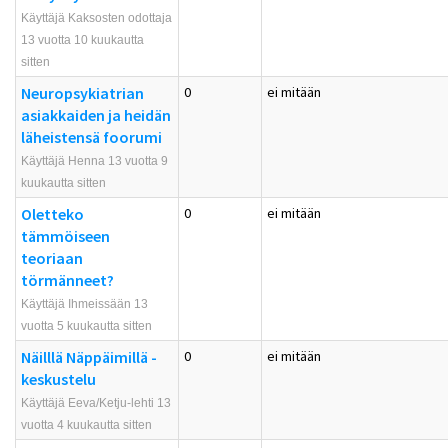
Käyttäjä Kaksosten odottaja
13 vuotta 10 kuukautta
sitten
Neuropsykiatrian
0
ei mitään
asiakkaiden ja heidän
läheistensä foorumi
Käyttäjä Henna 13 vuotta 9
kuukautta sitten
Oletteko
0
ei mitään
tämmöiseen
teoriaan
törmänneet?
Käyttäjä Ihmeissään 13
vuotta 5 kuukautta sitten
Näilllä Näppäimillä -
0
ei mitään
keskustelu
Käyttäjä Eeva/Ketju-lehti 13
vuotta 4 kuukautta sitten