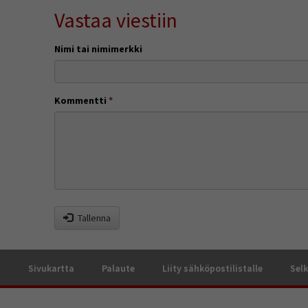
Vastaa viestiin
Nimi tai nimimerkki
Kommentti
*
Tallenna
a
Sivukartta
Palaute
Liity sähköpostilistalle
Selk