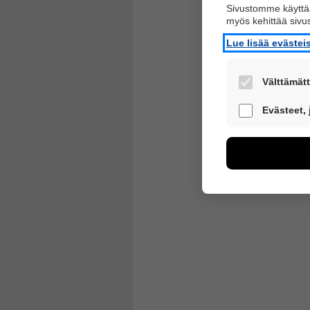
Sivustomme käyttää
myös kehittää siv
Lue lisää eväste
Välttämätt
Nämä evästeet 
Evästeet,
Näiden eväste
voimme kehitt
esimerkiksi käv
kuitenkaan kerä
Voit valita, h