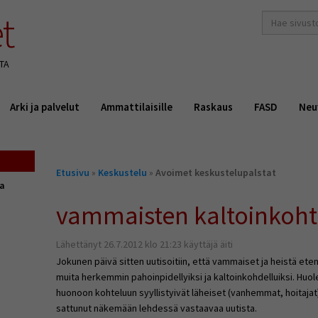
t
hakusana(t)
*
TA
Arki ja palvelut
Ammattilaisille
Raskaus
FASD
Neu
Olet
Etusivu
»
Keskustelu
»
Avoimet keskustelupalstat
täällä
ta
vammaisten kaltoinkoht
Lähettänyt 26.7.2012 klo 21:23 käyttäjä äiti
Jokunen päivä sitten uutisoitiin, että vammaiset ja heistä et
muita herkemmin pahoinpidellyiksi ja kaltoinkohdelluiksi. Huol
huonoon kohteluun syyllistyivät läheiset (vanhemmat, hoitajat),
sattunut näkemään lehdessä vastaavaa uutista.