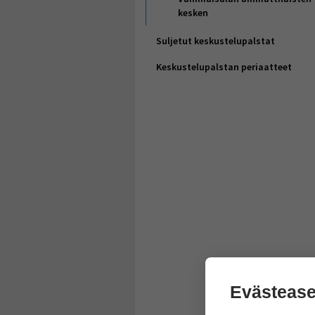
kesken
Suljetut keskustelupalstat
Keskustelupalstan periaatteet
Evästease