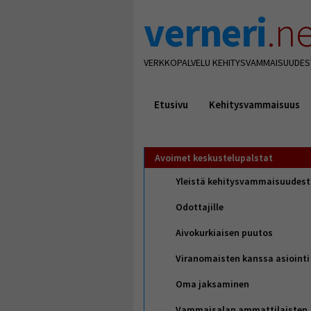
verneri
.ne
VERKKOPALVELU KEHITYSVAMMAISUUDES
Etusivu
Kehitysvammaisuus
Avoimet keskustelupalstat
Yleistä kehitysvammaisuudes
Odottajille
Aivokurkiaisen puutos
Viranomaisten kanssa asiointi
Oma jaksaminen
Vammaisalan ammattilaisten