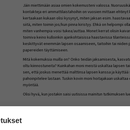
Jäin miettimään asiaa omien kokemusteni valossa. Nuoruusi
kontakteja eri ammattilaistahoihin on vuosien mittaan ehtinyt k
kertaakaan kukaan olisi kysynyt, miten jaksan esim. haastava
siitä, miten toimin jos/kun pinna kiristyy. Ehkä on helpompi oll
miten vanhempia voisi tukea/auttaa. Monet kerrat olisin kaivan
toimiva keino kulloinkin ajankohtaisissa haastavissa tilantei
keskittyvät enemmän lapsen osaamiseen, taitoihin tai niiden p
papereiden täyttämiseen.
Mitä kokemuksia muilla on? Onko teidän jaksamisesta, kasvat
oltu kiinnostuneita? Kuinkahan moni meistä uskaltaa lapsen tai
sen, että joskus menettää malttinsa lapsen kanssa ja käyttää
pahoinpitelee lastaan. Tuskin kovin moni hoitajakaan uskaltaa 
myöntää.
Olisi hyvä, kun jostakin saisi uutisissa mainitun tutkimuksen lu
äiti myös
30.7.2012 klo 20:42
tukset
Ei olla oltu kiinostuneita siitä ollenkaan.