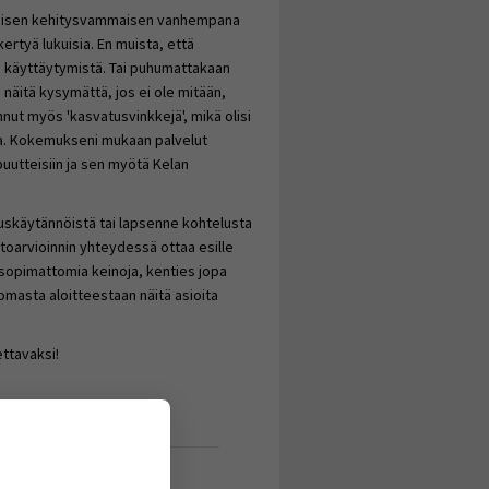
käisen kehitysvammaisen vanhempana
ertyä lukuisia. En muista, että
a käyttäytymistä. Tai puhumattakaan
a näitä kysymättä, jos ei ole mitään,
nut myös 'kasvatusvinkkejä', mikä olisi
ssa. Kokemukseni mukaan palvelut
uutteisiin ja sen myötä Kelan
uskäytännöistä tai lapsenne kohtelusta
toarvioinnin yhteydessä ottaa esille
 sopimattomia keinoja, kenties jopa
omasta aloitteestaan näitä asioita
ettavaksi!