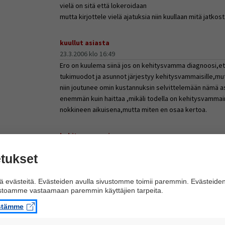
vielä on sitä että lokeroidaan
mutta kirjottele vielä ajatuksia niin kuullaan mitä jatkosta
kuullut asiasta
23.3.2006 klo 16:49
Ero on kuulema siinä jos on kehitysvamma diagnoosi,e
tukimuodot ja asunnot järjestyy kehitysvammaisille,mut
niin joutunee omin kustannuksin selvittelemään nämä as
enemmän kuin haittaa ,mikäli todella on kehitysvammain
nokkineen aikuisena,mutta miten en osaa kertoa.
kehitysvammaise...
23.3.2006 klo 21:26
tukset
Hei!
Aika monelta jo olet saanutkin kommenttia, että tutkim
hyötyä, mm. siinä, että saa juuri sillä tavalla suunnattu
 evästeitä. Evästeiden avulla sivustomme toimii paremmin. Evästeide
ustoamme vastaamaan paremmin käyttäjien tarpeita.
hyötyä (eiväthän kaikki kehitysvammaisetkaan ole sama
tulevaisuuden asioissa. Samallahan selviää myös vahvuu
istämme
Sitä kuitenkin hämmästelen, miksi lievästi kehitysvam