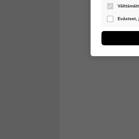
Välttämätt
Nämä evästeet 
Evästeet,
Näiden eväste
voimme kehitt
esimerkiksi käv
kuitenkaan kerä
Voit valita, h