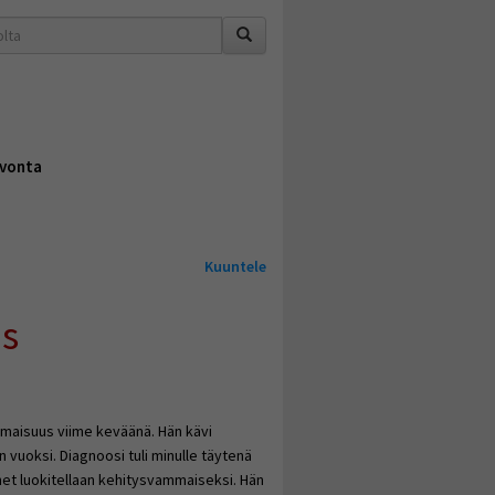
vonta
Kuuntele
us
ammaisuus viime keväänä. Hän kävi
 vuoksi. Diagnoosi tuli minulle täytenä
hänet luokitellaan kehitysvammaiseksi. Hän