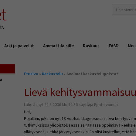
t
hakusana(t)
*
TA
Arki ja palvelut
Ammattilaisille
Raskaus
FASD
Neu
Olet
Etusivu
»
Keskustelu
»
Avoimet keskustelupalstat
täällä
ta
Lievä kehitysvammaisu
Lähettänyt 22.3.2006 klo 12:36 käyttäjä Epätoivoinen
Hei,
Pojallani, joka on nyt 13-vuotias diagnosoitiin lievä kehitysv
tutkimuksissa yliopistollisessa sairaalassa oppimisvaikeuksien
yllätyksenä ja ehkä järkytyksenäkin. En olisi kuvitellut, että 