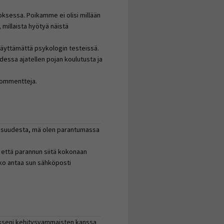
oksessa. Poikamme ei olisi millään
millaista hyötyä näistä
a käyttämättä psykologin testeissä.
essa ajatellen pojan koulutusta ja
 kommentteja.
isuudesta, mä olen parantumassa
 että parannun siitä kokonaan
ko antaa sun sähköposti
kseni kehitysvammaisten kanssa