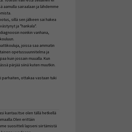
ssä aamulla sairaalaan ja lähdemme
omista.
tus, sillä sen jälkeen sai hakea
ivästynyt ja "hankala".
adiagnoosin noinkin vanhana,
 kouluun.
attikouluja, joissa saa ammatin
tainen opetussuunnitelma ja
aa kuin jossain muualla. Kun
ässä pärjää siinä kuten muutkin.
i parhaiten, ottakaa vastaan tuki
si kantaa.Itse olen tällä hetkellä
maalla.Olen erittäin
me suositteli lapseni siirtämistä