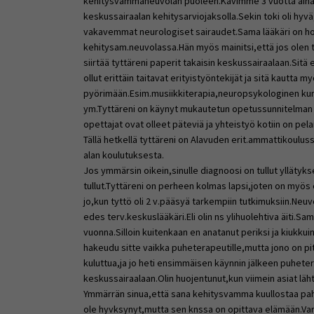
kehitysvammaneuvolan puoleen.Kävimme 3 vuotta aina
keskussairaalan kehitysarviojaksolla.Sekin toki oli hyvä,
vakavemmat neurologiset sairaudet.Sama lääkäri on hoit
kehitysam.neuvolassa.Hän myös mainitsi,että jos olen 
siirtää tyttäreni paperit takaisin keskussairaalaan.Sitä
ollut erittäin taitavat erityistyöntekijät ja sitä kautta
pyörimään.Esim.musiikkiterapia,neuropsykologinen ku
ym.Tyttäreni on käynyt mukautetun opetussunnitelman 
opettajat ovat olleet päteviä ja yhteistyö kotiin on pela
Tällä hetkellä tyttäreni on Alavuden erit.ammattikoulus
alan koulutuksesta.
Jos ymmärsin oikein,sinulle diagnoosi on tullut yllätyks
tullut.Tyttäreni on perheen kolmas lapsi,joten on myös o
jo,kun tyttö oli 2 v.pääsyä tarkempiin tutkimuksiin.Neu
edes terv.keskuslääkäri.Eli olin ns ylihuolehtiva äiti.Sa
vuonna.Silloin kuitenkaan en anatanut periksi ja kiukkuin
hakeudu sitte vaikka puheterapeutille,mutta jono on p
kuluttua,ja jo heti ensimmäisen käynnin jälkeen puheter
keskussairaalaan.Olin huojentunut,kun viimein asiat läht
Ymmärrän sinua,että sana kehitysvamma kuullostaa pah
ole hyvksynyt,mutta sen knssa on opittava elämään.Varm