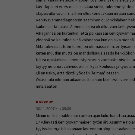
käy - lapsi ei edes osaisi nukkua siellä, tulemme yhde
iltapäivällä kotiin. Ei siihen ollut kenelläkään mitään san
Kehitysvammadiagnoosin saaminen oli jonkinlainen helpo
kaikenlaista tukea. Aiemmin lapsi oli ollut vain kehitysvi
Aika jännää on kuitenkin, että poikasi sai kehitysvamm
yleensä se kai tulee siinä vaiheessa kun on aika mennä
Mitä tulevaisuuteen tulee, on olemassa mm. erityisamm
kuten muutkin mutta on mahdollisuus saada henkilökoh
tukea opiskeluissa menestymiseen varmasti toisella tap
löytyy ne omat vahvuudet niin kyllä koulussa ja työeläm
Eli en usko, että tästä lyödään "leimaa" otsaan.
Oikea tuki oikeaan aikaan auttaa nuorta miestä varmast
mitä saatte!
Kokenut
30.11.2007 klo 09:09
Minun on ihan pakko näin pitkän ajan kuluttua ottaa asiaa
17 v.lievästi kehitysvammaisen tytön äiti.Asumme Pojan
tyytyväinen,että aikanaan lastenneurologi sairaalassam