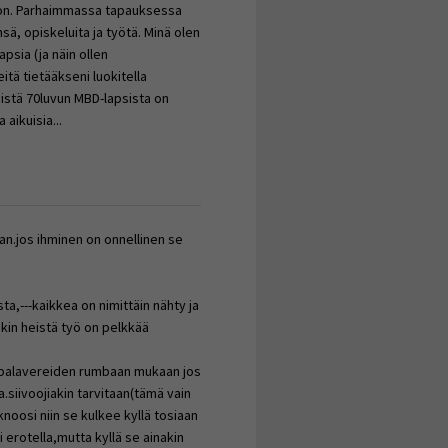
un on. Parhaimmassa tapauksessa
ä, opiskeluita ja työtä. Minä olen
apsia (ja näin ollen
tä tietääkseni luokitella
eistä 70luvun MBD-lapsista on
aikuisia...
aan.jos ihminen on onnellinen se
ta,---kaikkea on nimittäin nähty ja
akin heistä työ on pelkkää
n palavereiden rumbaan mukaan jos
.siivoojiakin tarvitaan(tämä vain
oosi niin se kulkee kyllä tosiaan
 erotella,mutta kyllä se ainakin