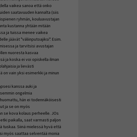
odella vaikea sanoa että onko
luiden saatavuuden kannalta (siis
koispienen ryhmän, kouluavustajan
i kunta kustanna yhtään mitään
oissa ja tuissa menee vaikea
le jäävät "väliinputoajiksi". Esim.
isessa ja tarvitsisi avustajan
 ollen nuoresta kasvaa
sä ja koska ei voi opiskella ilman
ahjaisia ja lievästi
ä on vain yksi esimerkki ja minun
apsesi kanssa auki ja
kaisemmin ongelmia
o huomattu, hän ei todennäköisesti
lut ja se on myös
an se kova kolaus perheelle. JOs
tki paikalla, saat varmasti paljon
ää tuskaa. Siinä mielessä hyvä että
osi myös saattaa selventää monia