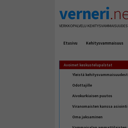
verneri
.ne
VERKKOPALVELU KEHITYSVAMMAISUUDES
Etusivu
Kehitysvammaisuus
Avoimet keskustelupalstat
Yleistä kehitysvammaisuudes
Odottajille
Aivokurkiaisen puutos
Viranomaisten kanssa asiointi
Oma jaksaminen
Vammaisalan ammattilaisten