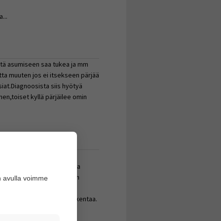
...
ttä asumiseen saa tukea ja mm
ta muuten jos ei itsekseen pärjää
iat.Diagnoosista siis hyötyä
en,toiset kyllä pärjäilee omin
uksista voi pikemminkin olla
a opetusta ja tukea, mistä on
n avulla voimme
nlaisia) että myös näissä
ksia, joiden varaan voi rakentaa.
maisen osalta tutkimukset