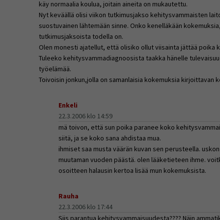
käy normaalia koulua, joitain aineita on mukautettu.
Nyt keväällä olisi viikon tutkimusjakso kehitysvammaisten lait
suostuvainen lähtemään sinne. Onko kenelläkään kokemuksia, 
tutkimusjaksoista todella on.
Olen monesti ajatellut, että olisiko ollut viisainta jättää poik
Tuleeko kehitysvammadiagnoosista taakka hänelle tulevaisuud
työelämää.
Toivoisin jonkun,jolla on samanlaisia kokemuksia kirjoittavan
Enkeli
22.3.2006 klo 14:59
mä toivon, että sun poika paranee koko kehitysvamma
siitä, ja se koko sana ahdistaa mua.
ihmiset saa musta väärän kuvan sen perusteella. uskon
muutaman vuoden päästä. olen lääketieteen ihme. voit
osoitteen halausin kertoa lisää mun kokemuksista.
Rauha
22.3.2006 klo 17:44
Siis parantua kehitysvammaisuudesta???? Näin ammati