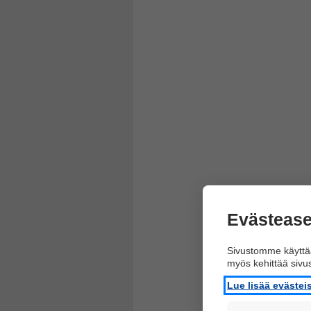
Evästease
Sivustomme käyttää
myös kehittää siv
Lue lisää eväste