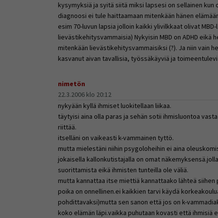
kysymyksiä ja syitä siitä miksi lapsesi on sellainen k
diagnoosi ei tule haittaamaan mitenkään hänen elämääns
esim 70-luvun lapsia jolloin kaikki ylivilkkaat olivat MBD-l
lievästikehitysvammaisia) Nykyisin MBD on ADHD eikä hei
mitenkään lievästikehitysvammaisiksi (?). Ja niin vain h
kasvanut aivan tavallisia, työssäkäyviä ja toimeentulevia 
nimetön
22.3.2006 klo 20:12
nykyään kyllä ihmiset luokitellaan liikaa.
täytyisi aina olla paras ja sehän sotii ihmisluontoa vast
riittää.
itselläni on vaikeasti k-vammainen tyttö.
mutta mielestäni niihin psygoloheihin ei aina oleuskomis
jokaisella kallonkutistajalla on omat näkemyksensä.joll
suorittamista eikä ihmisten tunteilla ole väliä.
mutta kannattaa itse miettiä kannattaako lähteä siihe
poika on onnellinen.ei kaikkien tarvi käydä korkeakoulua
pohdittavaksi)mutta sen sanon että jos on k-vammadiakn
koko elämän läpi.vaikka puhutaan kovasti että ihmisiä ei