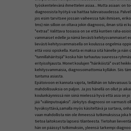
työskentelevänä ihmettelen asiaa... Mutta asiaan: on t
diagnoosista hyötyä vai haittaa tulevaisuudessa. Palve
jos esim tarvitsee jossain vaiheessa tuki ihmisen, eri
tms) niin silloin on oltava jokin diagnoosi, ilman sitä e
"extraa". Valittava tosiasia on se että kuntien raha-asi
vammaiset edelle ja nämä lievästi kehitysvammaiset edel
lievästi kehitysvammaisella on koulussa ongelmia oppim
että voisi opiskella. Kunta ei maksa sitä hänelle ja näin
"tunnillahäiritsijä" koska hän turhautuu suuressa ryhmäs
erityisohjausta. Monet koulujen "häiriköistä" ovat heikkol
kehitysvammaisia, diagnosoimattomia kylläkin. Siis täm
tuntuma asiasta.
Epätoivoon ei kannata vajota, teillähän on tulevaisuus l
mahdollisuuksia on paljon. Ja jos hänellä on ollut jo ai
koulunkäynnissä niin siinä mielessä hyvä että asia on j
jää "väliinputoajaksi". Järkytys diagnoosi on varmasti ol
hyväksyttävä,samalla myös käsiteltävä ja surtava, onh
vaan mahdollista niin ole ihmeessä tutkimuksissa joka he
tietoa laitoksesta lapsesi tilanteesta. Tietohan lievent
hän on päässyt tutkimuksiin, yleensä tarkempi diagno