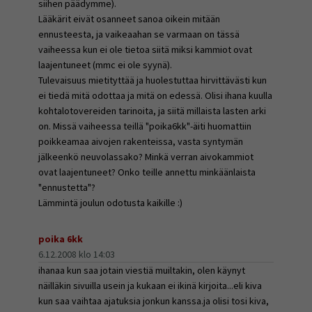
siihen päädymme).
Lääkärit eivät osanneet sanoa oikein mitään
ennusteesta, ja vaikeaahan se varmaan on tässä
vaiheessa kun ei ole tietoa siitä miksi kammiot ovat
laajentuneet (mmc ei ole syynä).
Tulevaisuus mietityttää ja huolestuttaa hirvittävästi kun
ei tiedä mitä odottaa ja mitä on edessä. Olisi ihana kuulla
kohtalotovereiden tarinoita, ja siitä millaista lasten arki
on. Missä vaiheessa teillä "poika6kk"-äiti huomattiin
poikkeamaa aivojen rakenteissa, vasta syntymän
jälkeenkö neuvolassako? Minkä verran aivokammiot
ovat laajentuneet? Onko teille annettu minkäänlaista
"ennustetta"?
Lämmintä joulun odotusta kaikille :)
poika 6kk
6.12.2008 klo 14:03
ihanaa kun saa jotain viestiä muiltakin, olen käynyt
näilläkin sivuilla usein ja kukaan ei ikinä kirjoita...eli kiva
kun saa vaihtaa ajatuksia jonkun kanssa.ja olisi tosi kiva,