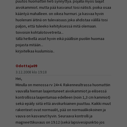
puutos huomattiin heti synnyttyä. pojalla myös laajat
aivokammiot. mutta pää kasvanut tosi nätisti. poika osaa
kääntyä mahalleen. on oikea hurmuri. ja kasvaa hyvin
huolenani äitinä on tulevaisuus joka ahdistaa välillä tosi
paljon, että tuleeko kehityksessä mitä olemaan.
toivoisin kohtalotovetreita...
tällä hetkellä asiat hyvin eikä päällisin puoliin huomaa
pojasta mitään...
kirjoitelkaa kuulumisia..
Odottaja09
3.12.2008 klo 19:18
Hei,
Minulla on menossa rv 24+4. Rakenneultrassa huomattiin
vauvalla hieman laajentuneet aivokammiot ja eilisessä
kontrollissa laajentumaa edelleen (noin 1,3 cm kammiot)
sekä epäily siitä että aivokurkiainen puuttuu. Kaikki muut
rakenteet ovat normaalit, pää on normaalikokoinen ja
vauva on kasvanut hyvin. Seuraava kontrolli ja
magneettikuvaus on 19.12 (sekä lapsivesipunktio jos