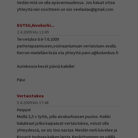
tiedän mitä on olla epävarmuudessa. Jos haluat ottaa
yhteyttä niin osoitteeni on siis veelaulau@gmail.com
KUTSU,Aivokurki...
2.4.2009 klo 13:49
Tervetuloa 6.6-7.6.2009
perhetapaamiseen,voimaantumaan vertaistuen avulla.
Kerron mielelläni lisää ota yhteyttä paivi.a@kolumbus.fi
Aurinkoisia kevät päiviä kaikille!
Päivi
Vertaistukea
5.4.2009 klo 17:48
Heippa!
Meillä 3,5 v tyttö, jolla aivokurkiaisen puutos. Kaikki
halukkaat jotka kaipaavat vertaistukea, voivat olla
yhteydessä, se ois tosi nastaa. Meidän neiti kävelee ja
Kovasti touhuaa kaiken laista. Keskittyminen on välillä