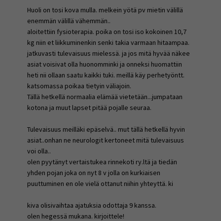
Huoli on tosi kova mulla. melkein yötä pv mietin välillä
enemmän välillä vähemmän..
aloitettiin fysioterapia. poika on tosi iso kokoinen 10,7
kg niin et liikkuminenkin senki takia varmaan hitaampaa.
jatkuvasti tulevaisuus mielessä. ja jos mitä hyvää näkee
asiat voisivat olla huonomminki ja onneksi huomattiin
heti nii ollaan saatu kaikki tuki. meillä käy perhetyöntt.
katsomassa poikaa tietyin väliajoin.
Tällä hetkellä normaalia elämää vietetään...jumpataan
kotona ja muut lapset pitää pojalle seuraa.
Tulevaisuus meilläki epäselvä.. mut tällä hetkellä hyvin
asiat..onhan ne neurologit kertoneet mitä tulevaisuus
voi olla..
olen pyytänyt vertaistukea rinnekoti ry.ltä ja tiedän
yhden pojan joka on nyt 8 v jolla on kurkiaisen
puuttuminen en ole vielä ottanut niihin yhteyttä. ki
kiva olisivaihtaa ajatuksia odottaja 9 kanssa.
olen hegessä mukana. kirjoittele!