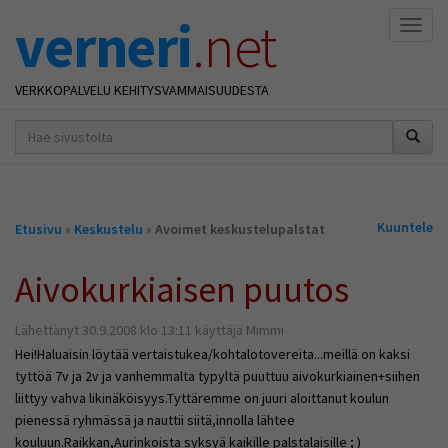
verneri
.net
Naviga
VERKKOPALVELU KEHITYSVAMMAISUUDESTA
hakusana(t)
*
Olet
Kuuntele
Etusivu
»
Keskustelu
»
Avoimet keskustelupalstat
täällä
Aivokurkiaisen puutos
Lähettänyt 30.9.2008 klo 13:11 käyttäjä Mimmi
Hei!Haluaisin löytää vertaistukea/kohtalotovereita...meillä on kaksi
tyttöä 7v ja 2v ja vanhemmalta typyltä puuttuu aivokurkiainen+siihen
liittyy vahva likinäköisyys.Tyttäremme on juuri aloittanut koulun
pienessä ryhmässä ja nauttii siitä,innolla lähtee
kouluun.Raikkan,Aurinkoista syksyä kaikille palstalaisille ; )