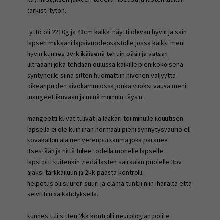
tarkisti tytön.
tyttö oli 2210g ja 43cm kaikki näytti olevan hyvin ja sain
lapsen mukaani lapsivuodeosastolle jossa kaikki meni
hyvin kunnes 3vrk ikäisenä tehtiin pään ja vatsan
ultraääni joka tehdään oulussa kaikille pienikokoisena
syntyneille siinä sitten huomattiin hivenen väljyyttä
oikeanpuolen aivokammiossa jonka vuoksi vauva meni
mangeettikuvaan ja minä murruin täysin.
mangeetti kuvat tulivat ja lääkäri toi minulle ilouutisen
lapsella ei ole kuin ihan normaali pieni synnytysvaurio eli
kovakallon alainen verenpurkauma joka paranee
itsestään ja niitä tulee todella monelle lapselle..
lapsi piti kuitenkin viedä lasten sairaalan puolelle 3pv
ajaksi tarkkailuun ja 2kk päästä kontrolli.
helpotus oli suuren suuri ja elämä tuntui niin ihanalta että
selvittiin säikähdyksellä.
kunnes tuli sitten 2kk kontrolli neurologian polille