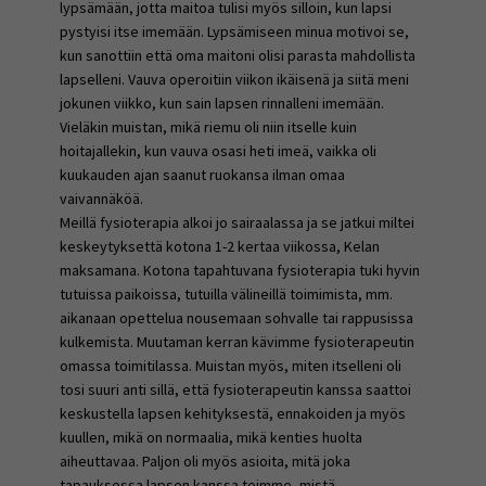
lypsämään, jotta maitoa tulisi myös silloin, kun lapsi
pystyisi itse imemään. Lypsämiseen minua motivoi se,
kun sanottiin että oma maitoni olisi parasta mahdollista
lapselleni. Vauva operoitiin viikon ikäisenä ja siitä meni
jokunen viikko, kun sain lapsen rinnalleni imemään.
Vieläkin muistan, mikä riemu oli niin itselle kuin
hoitajallekin, kun vauva osasi heti imeä, vaikka oli
kuukauden ajan saanut ruokansa ilman omaa
vaivannäköä.
Meillä fysioterapia alkoi jo sairaalassa ja se jatkui miltei
keskeytyksettä kotona 1-2 kertaa viikossa, Kelan
maksamana. Kotona tapahtuvana fysioterapia tuki hyvin
tutuissa paikoissa, tutuilla välineillä toimimista, mm.
aikanaan opettelua nousemaan sohvalle tai rappusissa
kulkemista. Muutaman kerran kävimme fysioterapeutin
omassa toimitilassa. Muistan myös, miten itselleni oli
tosi suuri anti sillä, että fysioterapeutin kanssa saattoi
keskustella lapsen kehityksestä, ennakoiden ja myös
kuullen, mikä on normaalia, mikä kenties huolta
aiheuttavaa. Paljon oli myös asioita, mitä joka
tapauksessa lapsen kanssa teimme, mistä