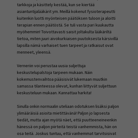
tarkkoja ja käsittely kestää, kun se kiertää
asiantuntijalääkärit ym. Meillä kokenut fysioterapeutti
kuitenkin luotti myönteisen päätöksen tuloon ja aloitti
terapian ennen päätöstä. Se tuli vasta pari kuukautta
myöhemmin! Toivottavasti saisit joltakulta lääkäriltä
tietoa, miten juuri aivokurkiaisen puutoksesta kärsivillä
lapsilla nämä varhaiset tuen tarpeet ja ratkaisut ovat
menneet, yleensä.
Verneriin voi perustaa uusia suljettuja
keskustelupalstoja tarpeen mukaan. Näin
kokemustenvaihtoa pääsisivät lukemaan muutkin
samassa tilanteessa olevat, kunhan liittyvät suljettuun
keskusteluun mukaan. Kannattaa harkita!
Sinulla onkin normaalin uteliaan odotuksen lisäksi paljon
ylimääräisiä asioita mietittävänä! Paljon jo lapsesta
tiedät, mutta ajan myötä näet, että puutteeneineenkin
hänessä on paljon piirteitä teistä vanhemmista, hän on
osa teitä. Joskus tuntuu, että vanhemmat tarvitsisivat