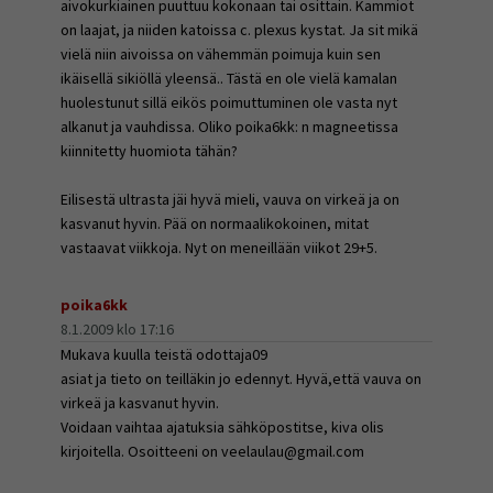
aivokurkiainen puuttuu kokonaan tai osittain. Kammiot
on laajat, ja niiden katoissa c. plexus kystat. Ja sit mikä
vielä niin aivoissa on vähemmän poimuja kuin sen
ikäisellä sikiöllä yleensä.. Tästä en ole vielä kamalan
huolestunut sillä eikös poimuttuminen ole vasta nyt
alkanut ja vauhdissa. Oliko poika6kk: n magneetissa
kiinnitetty huomiota tähän?
Eilisestä ultrasta jäi hyvä mieli, vauva on virkeä ja on
kasvanut hyvin. Pää on normaalikokoinen, mitat
vastaavat viikkoja. Nyt on meneillään viikot 29+5.
poika6kk
8.1.2009 klo 17:16
Mukava kuulla teistä odottaja09
asiat ja tieto on teilläkin jo edennyt. Hyvä,että vauva on
virkeä ja kasvanut hyvin.
Voidaan vaihtaa ajatuksia sähköpostitse, kiva olis
kirjoitella. Osoitteeni on veelaulau@gmail.com