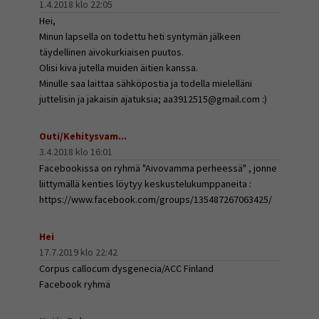
1.4.2018 klo 22:05
Hei,
Minun lapsella on todettu heti syntymän jälkeen
täydellinen aivokurkiaisen puutos.
Olisi kiva jutella muiden äitien kanssa.
Minulle saa laittaa sähköpostia ja todella mielelläni
juttelisin ja jakaisin ajatuksia; aa3912515@gmail.com :)
Outi/Kehitysvam...
3.4.2018 klo 16:01
Facebookissa on ryhmä "Aivovamma perheessä" , jonne
liittymällä kenties löytyy keskustelukumppaneita :
https://www.facebook.com/groups/135487267063425/
Hei
17.7.2019 klo 22:42
Corpus callocum dysgenecia/ACC Finland
Facebook ryhmä