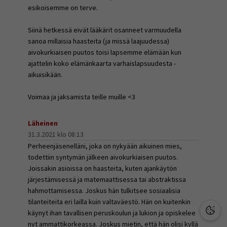
esikoisemme on terve.
Siinä hetkessä eivät lääkärit osanneet varmuudella
sanoa millaisia haasteita (ja missä laajuudessa)
aivokurkiaisen puutos toisi lapsemme elämään kun
ajattelin koko elämänkaarta varhaislapsuudesta -
aikuisikään.
Voimaa ja jaksamista teille muille <3
Läheinen
31.3.2021 klo 08:13
Perheenjäsenelläni, joka on nykyään aikuinen mies,
todettiin syntymän jälkeen aivokurkiaisen puutos.
Joissakin asioissa on haasteita, kuten ajankäytön
järjestämisessä ja matemaattisessa tai abstraktissa
hahmottamisessa. Joskus hän tulkitsee sosiaalisia
tilanteiteita eri lailla kuin valtaväestö. Hän on kuitenkin
käynyt ihan tavallisen peruskoulun ja lukion ja opiskelee
nyt ammattikorkeassa. Joskus mietin, että hän olisi kyllä