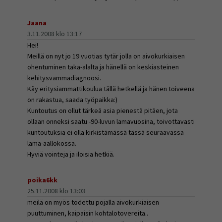
Jaana
3.11.2008 klo 13:17
Hei!
Meillä on nyt jo 19 vuotias tytär jolla on aivokurkiaisen
ohentuminen taka-alalta ja hänellä on keskiasteinen
kehitysvammadiagnoosi.
Käy eritysiammattikoulua tällä hetkellä ja hänen toiveena
on rakastua, saada työpaikka:)
Kuntoutus on ollut tärkeä asia pienestä pitäen, jota
ollaan onneksi saatu -90-luvun lamavuosina, toivottavasti
kuntoutuksia ei olla kirkistämässä tässä seuraavassa
lama-aallokossa.
Hyviä vointeja ja iloisia hetkiä.
poika6kk
25.11.2008 klo 13:03
meilä on myös todettu pojalla aivokurkiaisen
puuttuminen, kaipaisin kohtalotovereita..