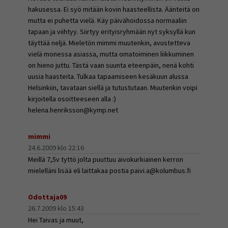
hakusessa. Ei syö mitään kovin haasteellista. Äänteitä on
mutta ei puhetta vielä. Käy päivähoidossa normaaliin
tapaan ja viihtyy. Siirtyy erityisryhmään nyt syksyllä kun
täyttää neljä. Mieletön mimmi muutenkin, avustetteva
vielä monessa asiassa, mutta omatoiminen liikkuminen
on hieno juttu. Tästä vaan suunta eteenpäin, nenä kohti
uusia haasteita. Tulkaa tapaamiseen kesäkuun alussa
Helsinkiin, tavataan siellä ja tutustutaan. Muutenkin voipi
kirjoitella osoitteeseen alla :)
helena.henriksson@kymp.net
mimmi
24.6.2009 klo 22:16
Meillä 7,5v tyttö jolta puuttuu aivokurkiainen kerron
mielelläni lisää eli laittakaa postia paivi.a@kolumbus.fi
Odottaja09
26.7.2009 klo 15:43
Hei Taivas ja muut,