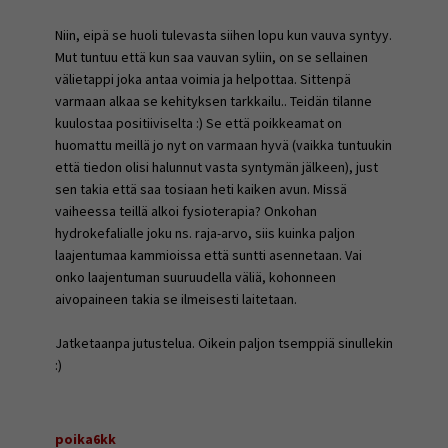
Niin, eipä se huoli tulevasta siihen lopu kun vauva syntyy.
Mut tuntuu että kun saa vauvan syliin, on se sellainen
välietappi joka antaa voimia ja helpottaa. Sittenpä
varmaan alkaa se kehityksen tarkkailu.. Teidän tilanne
kuulostaa positiiviselta :) Se että poikkeamat on
huomattu meillä jo nyt on varmaan hyvä (vaikka tuntuukin
että tiedon olisi halunnut vasta syntymän jälkeen), just
sen takia että saa tosiaan heti kaiken avun. Missä
vaiheessa teillä alkoi fysioterapia? Onkohan
hydrokefalialle joku ns. raja-arvo, siis kuinka paljon
laajentumaa kammioissa että suntti asennetaan. Vai
onko laajentuman suuruudella väliä, kohonneen
aivopaineen takia se ilmeisesti laitetaan.
Jatketaanpa jutustelua. Oikein paljon tsemppiä sinullekin
:)
poika6kk