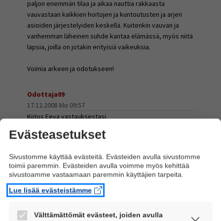
paljon enemmän tilaa ja aikaa nauttia rakkaasta
vauvastaan kaikkien hoitojen ja kuntoutusten ja arjen
asioiden järjestelyiden keskellä. Kuitenkin vauvan ja
vanhemman läheinen suhde kantaa elämässä, myös niitä
lapsia, joilla on jotakin erityisiä vaikeuksia.
Voimia arkeen ja odotukseen!
Odottaja09
17.12.2008 klo 09:57
Kiitos Eeva vastauksestasi.
Tuo mitä lopussa kirjoitit on ihan totta. Nyt on itselläni
Evästeasetukset
hieman hiipunut tuo tarve selvittää asioita etukäteen.
Tottakai on hyvä tietää asioista, mutta kyllä ne varmasti
Sivustomme käyttää evästeitä. Evästeiden avulla sivustomme
selviävät ja järjestyvät sitten kun on niiden aika. Nyt
toimii paremmin. Evästeiden avulla voimme myös kehittää
keskityn vain onnelliseen odotukseen ja
sivustoamme vastaamaan paremmin käyttäjien tarpeita.
hahtuvahousujen neulomiseen ;)
Lue lisää evästeistämme
odottaja09
Välttämättömät evästeet, joiden avulla
3.1.2009 klo 16:10