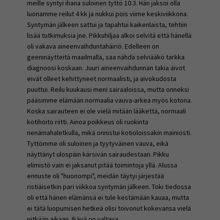
meille syntyi ihana suloinen tyttö 10.3. Hän jaksoi olla
luonamme reilut 4 kk ja nukkui pois viime keskiviikkona.
Syntymän jälkeen sattui ja tapahtui kaikenlaista, tehtiin
lisää tutkimuksia jne. Pikkuhiljaa alkoi selvitä että hänellä
oli vakava aineenvaihduntahäiriö. Edelleen on
geeninäytteitä maailmalla, saa nähdä selviääkö tarkka
diagnoosi koskaan. Juuri aineenvaihdunnan takia aivot
eivät olleet kehittyneet normaalisti, ja aivokudosta
puuttui. Reilu kuukausi meni sairaaloissa, mutta onneksi
pääsimme elämään normaalia vauva-arkea myös kotona.
Koska sairauteen ei ole vielä mitään lääkettä, normaali
kotihoito riitti. Ainoa poikkeus oli ruokinta
nenämahaletkulla, mikä onnistui kotioloissakin mainiosti.
Tyttömme oli suloinen ja tyytyväinen vauva, eikä
näyttänyt ulospäin kärsivän sairaudestaan. Pikku
elimistö vain ei jaksanut pitää toimintoja yllä. Alussa
ennuste oli "huonompi", meidän täytyi järjestää
ristiäisetkin pari viikkoa syntymän jälkeen. Toki tiedossa
oli että hänen elämänsä ei tule kestämään kauaa, mutta
ei tätä luopumisen hetkeä olisi toivonut kokevansa vielä
pitkään aikaan. Ikävä on valtava.