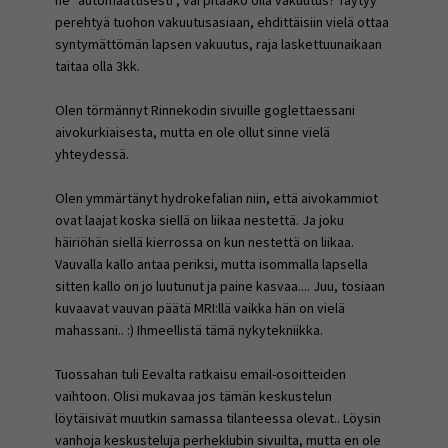
ne "automaattisesti", vai pitääkö olla vakuutus? Täytyy
perehtyä tuohon vakuutusasiaan, ehdittäisiin vielä ottaa
syntymättömän lapsen vakuutus, raja laskettuunaikaan
taitaa olla 3kk.
Olen törmännyt Rinnekodin sivuille goglettaessani
aivokurkiaisesta, mutta en ole ollut sinne vielä
yhteydessä.
Olen ymmärtänyt hydrokefalian niin, että aivokammiot
ovat laajat koska siellä on liikaa nestettä. Ja joku
häiriöhän siellä kierrossa on kun nestettä on liikaa.
Vauvalla kallo antaa periksi, mutta isommalla lapsella
sitten kallo on jo luutunut ja paine kasvaa.... Juu, tosiaan
kuvaavat vauvan päätä MRI:llä vaikka hän on vielä
mahassani.. :) Ihmeellistä tämä nykytekniikka.
Tuossahan tuli Eevalta ratkaisu email-osoitteiden
vaihtoon. Olisi mukavaa jos tämän keskustelun
löytäisivät muutkin samassa tilanteessa olevat.. Löysin
vanhoja keskusteluja perheklubin sivuilta, mutta en ole