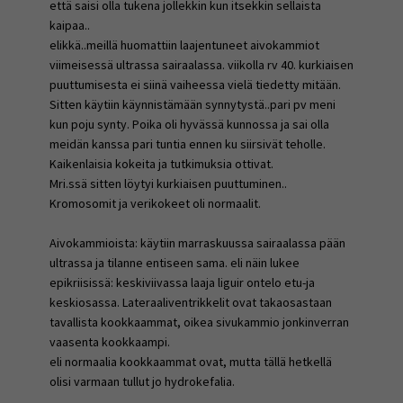
että saisi olla tukena jollekkin kun itsekkin sellaista
kaipaa..
elikkä..meillä huomattiin laajentuneet aivokammiot
viimeisessä ultrassa sairaalassa. viikolla rv 40. kurkiaisen
puuttumisesta ei siinä vaiheessa vielä tiedetty mitään.
Sitten käytiin käynnistämään synnytystä..pari pv meni
kun poju synty. Poika oli hyvässä kunnossa ja sai olla
meidän kanssa pari tuntia ennen ku siirsivät teholle.
Kaikenlaisia kokeita ja tutkimuksia ottivat.
Mri.ssä sitten löytyi kurkiaisen puuttuminen..
Kromosomit ja verikokeet oli normaalit.
Aivokammioista: käytiin marraskuussa sairaalassa pään
ultrassa ja tilanne entiseen sama. eli näin lukee
epikriisissä: keskiviivassa laaja liguir ontelo etu-ja
keskiosassa. Lateraaliventrikkelit ovat takaosastaan
tavallista kookkaammat, oikea sivukammio jonkinverran
vaasenta kookkaampi.
eli normaalia kookkaammat ovat, mutta tällä hetkellä
olisi varmaan tullut jo hydrokefalia.