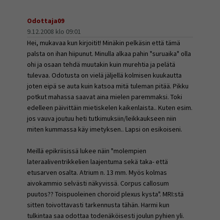
Odottaja09
9.12.2008 klo 09:01
Hei, mukavaa kun kirjoitit! Minäkin pelkäsin että tämä
palsta on ihan hiipunut. Minulla alkaa pahin "suruaika" olla
ohi ja osaan tehdä muutakin kuin murehtia ja pelätä
tulevaa. Odotusta on vielä jäljellä kolmisen kuukautta
joten eipä se auta kuin katsoa mitä tuleman pitää. Pikku
potkut mahassa saavat aina mielen paremmaksi. Toki
edelleen päivittäin mietiskelen kaikenlaista.. Kuten esim.
jos vauva joutuu heti tutkimuksiin/leikkaukseen niin
miten kummassa käy imetyksen.. Lapsi on esikoiseni.
Meillä epikriisissä lukee näin "molempien
lateraaliventrikkelien laajentuma sekä taka- että
etusarven osalta. Atrium n. 13 mm. Myös kolmas
aivokammio selvästi näkyvissä. Corpus callosum
puutos?? Toispuoleinen choroid plexus kysta". MRI:stä
sitten toivottavasti tarkennusta tähän. Harmi kun
tulkintaa saa odottaa todenäköisesti joulun pyhien yli.