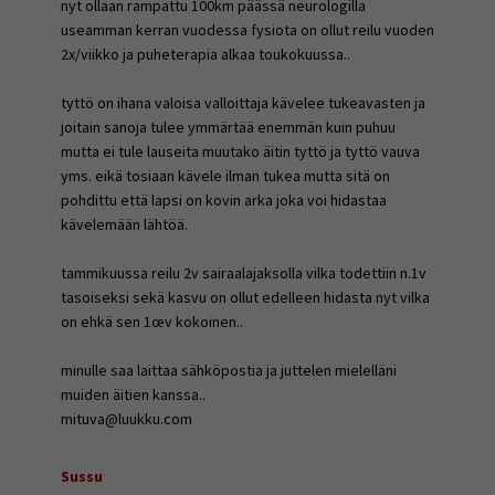
nyt ollaan rampattu 100km päässä neurologilla
useamman kerran vuodessa fysiota on ollut reilu vuoden
2x/viikko ja puheterapia alkaa toukokuussa..
tyttö on ihana valoisa valloittaja kävelee tukeavasten ja
joitain sanoja tulee ymmärtää enemmän kuin puhuu
mutta ei tule lauseita muutako äitin tyttö ja tyttö vauva
yms. eikä tosiaan kävele ilman tukea mutta sitä on
pohdittu että lapsi on kovin arka joka voi hidastaa
kävelemään lähtöä.
tammikuussa reilu 2v sairaalajaksolla vilka todettiin n.1v
tasoiseksi sekä kasvu on ollut edelleen hidasta nyt vilka
on ehkä sen 1œv kokoinen..
minulle saa laittaa sähköpostia ja juttelen mielelläni
muiden äitien kanssa..
mituva@luukku.com
Sussu