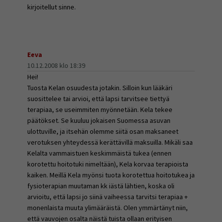
kirjoitellut sinne.
Eeva
10.12.2008 klo 18:39
Hei!
Tuosta Kelan osuudesta jotakin. Silloin kun lääkäri
suosittelee tai arvioi, että lapsi tarvitsee tiettyä
terapiaa, se useimmiten myönnetään. Kela tekee
päätökset. Se kuuluu jokaisen Suomessa asuvan
ulottuville, ja itsehän olemme siitä osan maksaneet
verotuksen yhteydessä kerättävillä maksuilla. Mikäli saa
Kelalta vammaistuen keskimmäistä tukea (ennen
korotettu hoitotuki nimeltään), Kela korvaa terapioista
kaiken. Meillä Kela myönsi tuota korotettua hoitotukea ja
fysioterapian muutaman kk iästä lähtien, koska oli
arvioitu, että lapsi jo siinä vaiheessa tarvitsi terapiaa +
monenlaista muuta ylimääräistä. Olen ymmärtänyt niin,
että vauvojen osalta näistä tuista ollaan erityisen