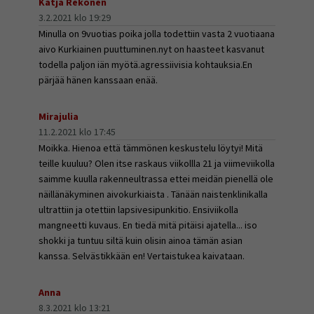
Katja Rekonen
3.2.2021 klo 19:29
Minulla on 9vuotias poika jolla todettiin vasta 2 vuotiaana
aivo Kurkiainen puuttuminen.nyt on haasteet kasvanut
todella paljon iän myötä.agressiivisia kohtauksia.En
pärjää hänen kanssaan enää.
Mirajulia
11.2.2021 klo 17:45
Moikka. Hienoa että tämmönen keskustelu löytyi! Mitä
teille kuuluu? Olen itse raskaus viikollla 21 ja viimeviikolla
saimme kuulla rakenneultrassa ettei meidän pienellä ole
näillänäkyminen aivokurkiaista . Tänään naistenklinikalla
ultrattiin ja otettiin lapsivesipunkitio. Ensiviikolla
mangneetti kuvaus. En tiedä mitä pitäisi ajatella... iso
shokki ja tuntuu siltä kuin olisin ainoa tämän asian
kanssa. Selvästikkään en! Vertaistukea kaivataan.
Anna
8.3.2021 klo 13:21