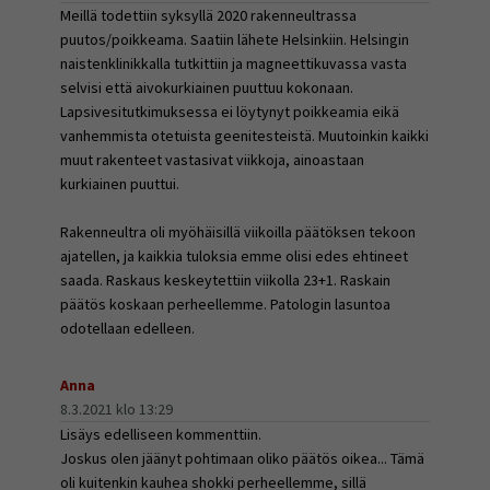
Meillä todettiin syksyllä 2020 rakenneultrassa
puutos/poikkeama. Saatiin lähete Helsinkiin. Helsingin
naistenklinikkalla tutkittiin ja magneettikuvassa vasta
selvisi että aivokurkiainen puuttuu kokonaan.
Lapsivesitutkimuksessa ei löytynyt poikkeamia eikä
vanhemmista otetuista geenitesteistä. Muutoinkin kaikki
muut rakenteet vastasivat viikkoja, ainoastaan
kurkiainen puuttui.
Rakenneultra oli myöhäisillä viikoilla päätöksen tekoon
ajatellen, ja kaikkia tuloksia emme olisi edes ehtineet
saada. Raskaus keskeytettiin viikolla 23+1. Raskain
päätös koskaan perheellemme. Patologin lasuntoa
odotellaan edelleen.
Anna
8.3.2021 klo 13:29
Lisäys edelliseen kommenttiin.
Joskus olen jäänyt pohtimaan oliko päätös oikea... Tämä
oli kuitenkin kauhea shokki perheellemme, sillä