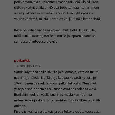
poikkeavuuksia ei rakenneultrassa tai vielä viisi viikkoa
sitten yksityiselläkään 4D:ssä todettu, vaan tämä ilmeni
aivan yllättäen muun rutiinitarkastuksen yhteydessä.
Vaikea käsittää, mutta luonto on kai juuri näin ihmeellistä.
Ketju on vähän vanha näköjään, mutta olisi kiva kuulla,
mitä kuuluu odottaja09:lle ja muille jo lapsen saaneille
samassa tilanteessa oleville.
poika6kk
1.4.2009 klo 13:14
Satuin käymään näillä sivuilla ja huomasin, että on tullut
uusia kirjoituksia. Meillä poju kasvaa kovasti nyt siis jo
10kk. Iloinen vesseli ja ryömii pitkin lattioita. Olen ollut
yhteyksissä odottaja 09 kanssa ovat sairaalassa vielä...
Itselläkin huoli on välillä suurikin, mutta kun huomaa
miten reipas poika on sitä unohtaa mitä kaikkea taustalla
onkaan...
Kiva olisi vaihtaa ajatuksia ja olla tukena odotuksessasi..