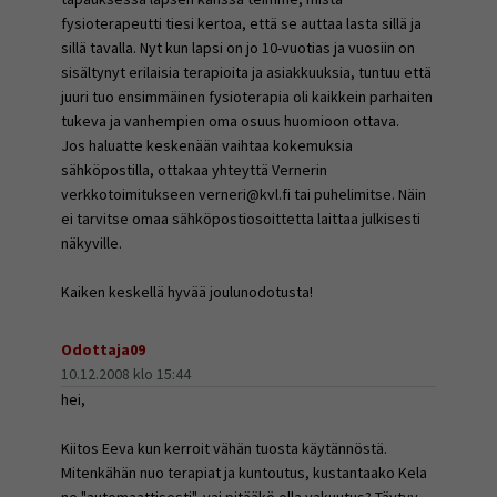
fysioterapeutti tiesi kertoa, että se auttaa lasta sillä ja
sillä tavalla. Nyt kun lapsi on jo 10-vuotias ja vuosiin on
sisältynyt erilaisia terapioita ja asiakkuuksia, tuntuu että
juuri tuo ensimmäinen fysioterapia oli kaikkein parhaiten
tukeva ja vanhempien oma osuus huomioon ottava.
Jos haluatte keskenään vaihtaa kokemuksia
sähköpostilla, ottakaa yhteyttä Vernerin
verkkotoimitukseen verneri@kvl.fi tai puhelimitse. Näin
ei tarvitse omaa sähköpostiosoittetta laittaa julkisesti
näkyville.
Kaiken keskellä hyvää joulunodotusta!
Odottaja09
10.12.2008 klo 15:44
hei,
Kiitos Eeva kun kerroit vähän tuosta käytännöstä.
Mitenkähän nuo terapiat ja kuntoutus, kustantaako Kela