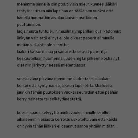
menimme sinne ja olin positiivisin mielin kunnes lääkäri
täräytti uutisen niin lapsihan on täällä sen vuoksi että
hänellä huomattiin aivokurkiaisen osittainen
puuttuminen.
luoja musta tuntui kuin maailma ympärilläni olisi kadonnut
änkytin vain että ei nyt ei ole oikeat paperit ei minulle
mitään sellaista ole sanottu.
lääkäri katsoi minua ja sanoi että oikeat paperit ja
keskustellaan huomenna uuden mgt:n jälkeen koska nyt
olet niin järkyttyneessä mielentilassa.
seuraavana päivänä menimme uudestaan ja lääkäri
kertoi että syntymänsä jälkeen lapsi oli tarkkailussa
juurikin tämän puutoksen vuoksi seurattiin ettei päähän
kerry painetta tai selkäydinestettä.
koetin saada selvyyttä minkävuoksi minulle ei ollut
aikaisemmin asiasta kerrottu uskoteltu vain että kaikki
on hyvin tähän lääkäri ei osannut sanoa yhtään mitään..