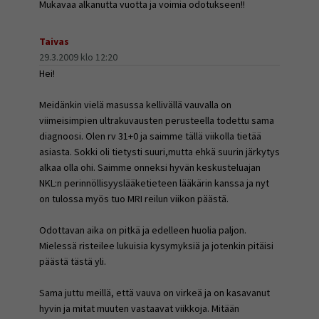
Mukavaa alkanutta vuotta ja voimia odotukseen!!
Taivas
29.3.2009 klo 12:20
Hei!
Meidänkin vielä masussa kellivällä vauvalla on
viimeisimpien ultrakuvausten perusteella todettu sama
diagnoosi. Olen rv 31+0 ja saimme tällä viikolla tietää
asiasta. Sokki oli tietysti suuri,mutta ehkä suurin järkytys
alkaa olla ohi. Saimme onneksi hyvän keskusteluajan
NKL:n perinnöllisyyslääketieteen lääkärin kanssa ja nyt
on tulossa myös tuo MRI reilun viikon päästä.
Odottavan aika on pitkä ja edelleen huolia paljon.
Mielessä risteilee lukuisia kysymyksiä ja jotenkin pitäisi
päästä tästä yli.
Sama juttu meillä, että vauva on virkeä ja on kasavanut
hyvin ja mitat muuten vastaavat viikkoja. Mitään