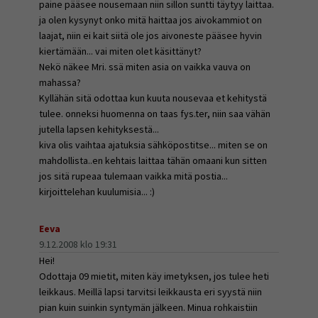
paine pääsee nousemaan niin sillon suntti täytyy laittaa.
ja olen kysynyt onko mitä haittaa jos aivokammiot on
laajat, niin ei kait siitä ole jos aivoneste pääsee hyvin
kiertämään... vai miten olet käsittänyt?
Nekö näkee Mri. ssä miten asia on vaikka vauva on
mahassa?
Kyllähän sitä odottaa kun kuuta nousevaa et kehitystä
tulee. onneksi huomenna on taas fys.ter, niin saa vähän
jutella lapsen kehityksestä...
kiva olis vaihtaa ajatuksia sähköpostitse... miten se on
mahdollista..en kehtais laittaa tähän omaani kun sitten
jos sitä rupeaa tulemaan vaikka mitä postia...
kirjoittelehan kuulumisia... :)
Eeva
9.12.2008 klo 19:31
Hei!
Odottaja 09 mietit, miten käy imetyksen, jos tulee heti
leikkaus. Meillä lapsi tarvitsi leikkausta eri syystä niin
pian kuin suinkin syntymän jälkeen. Minua rohkaistiin