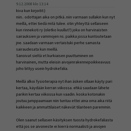
9.12.2008 klo 13:14
kiva kun kirjoitit:)
niin.. odottajan aika on pitkä..niin varmaan sullakin kun nyt
meillä, ettei tiedä mitä tulee. otin yhteyttä sellaiseen
kun rinnekoti ry (oletko kuullut?) joka on harvinaisten
sairauksien ja vammojen ns. paikka jossa kuntoutetaan
jne. saadaan varmaan vertaistuki perhe samasta
sairaudesata kun meillä.
Sanoivat sieltä et kurkiaisen puuttuminen on
harvinainen, mutta eleisin aivojenrakennepoikkeavuus
joho liittyy usein hydrokefalia.
Meillä alkoi fysioterapia nyt ihan äsken ollaan käyty pari
kertaa, käydään kerran viikossa. ehkä saadaan lähete
parikin kertaa viikossa kun vaadin. koska kotonakin
joutuu jumppaamaan niin tuntuu ettei aina oma aika riitä
kaikkeen ja ammattilaiset näkevät tilanteen paremmin.
Olen saanut sellasen käsityksen tuosta hydrokefaliasta
että jos se aivoneste ei kierrä normaalisti ja aivojen