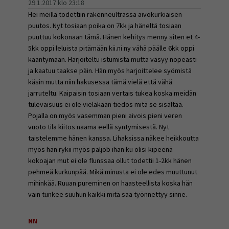
29.1.2017 klo 23:18
Hei meillä todettiin rakenneultrassa aivokurkiaisen
puutos. Nyt tosiaan poika on 7kk ja häneltä tosiaan
puuttuu kokonaan tämä. Hänen kehitys menny siten et 4-
5kk oppi leluista pitämään kii.ni ny vähä päälle 6kk oppi
kääntymään. Harjoiteltu istumista mutta väsyy nopeasti
ja kaatuu taakse päin. Hän myös harjoittelee syömistä
käsin mutta niin hakusessa tämä vielä että vähä
jarruteltu. Kaipaisin tosiaan vertais tukea koska meidän
tulevaisuus ei ole vieläkään tiedos mitä se sisältää.
Pojalla on myös vasemman pieni aivois pieni veren
vuoto tila kiitos naama eellä syntymisestä. Nyt
taistelemme hänen kanssa. Lihaksissa näkee heikkoutta
myös hän rykii myös paljob ihan ku olisi kipeenä
kokoajan mut ei ole flunssaa ollut todettii 1-2kk hänen
pehmeä kurkunpää. Mikä minusta ei ole edes muuttunut
mihinkää. Ruuan pureminen on haasteellista koska hän
vain tunkee suuhun kaikki mitä saa työnnettyy sinne.
NN