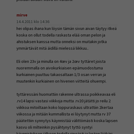
mirve
14.4.2011 klo 14:36
hei olipas ihana kun löysin tämän sivun aivan täytyy itkeä
koska on ollut todella raskasta elää oman pelon ja
ahistuksen kanssa mutta onneksi on muitakin jotka
ymmärtävät mitä äidillä mielessä liikkuu..
Eli olen 23v ja minulla on 4œv ja 2œv tyttäret joista
nuoremmalla on aivokurkiaisen epämuodostuma
kurkiainen puuttuu takaosaltaan 1/3 osan verran ja
muutenkin kurkiainen on hivenen viitteitä ohuempi.
tyttäressäni huomattiin rakenne ultrassa poikkeavaa eli
.rv14 lapsi vastasi viikkoja mutta .rv20 jätätti jo reilu 2
viikkoa mitoiltaan koko loppuraskaus ultrattiin 2kertaa
viikossa ja mitään kummallista ei löytynyt mutta rv 37
päätettiin synnytys käynnistää välittömästi koska lapsen
kasvu oli milteinkin pysähtynyt tyttö syntyi
käynnistyksen jälkeen todella ripeästi ja lasten lääkäri