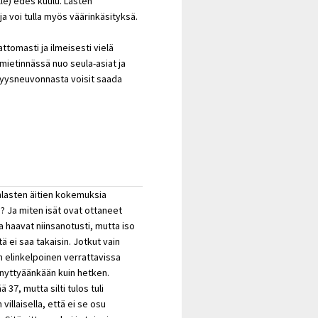
ille) edes kuulu. Lasten
ja voi tulla myös väärinkäsityksä.
tomasti ja ilmeisesti vielä
mietinnässä nuo seula-asiat ja
lisyysneuvonnasta voisit saada
wnlasten äitien kokemuksia
? Ja miten isät ovat ottaneet
a haavat niinsanotusti, mutta iso
 ei saa takaisin. Jotkut vain
n elinkelpoinen verrattavissa
nnyttyäänkään kuin hetken.
ä 37, mutta silti tulos tuli
n villaisella, että ei se osu