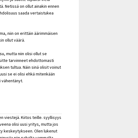
ä. Netissä on ollut ainakin ennen
ahdolisuus saada vertaistukea
a, niin on erittäin äärimmäisen
in ollut väärä.
u, mutta niin olisi ollut se
isitte tarvinneet ehdottomasti
n tultua. Näin sinä olisit voinut
uusi se ei olisi ehkä mitenkään
i vähentänyt.
 viestejä. Kiitos teille. syyllisyys
veena olisi uusi yritys, mutta jos
sty keskeytykseen. Olen lukenut
i minusta niin pahalta vammalta