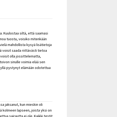
. Kuulostaa siltä, että saamasi
 sanoa tuosta, voisiko mitenkään
vielä mahdollista kysyä lisätietoja
ä voisit saada riittävästi tietoa
voisit olla jossittelematta,
oivon sinulle voimia elää sen
kyllä pystynyt elämään odotettua
ssa jaksanut, kun mieskin oli
tyä kolmeen lapseen, joista yksi on
ttua sairautta ei ole. Kaikki testit