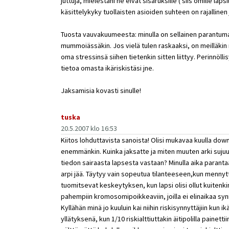
juttuja, mielestäni ne eivät sisaruksille ( siis omille laps
käsittelykyky tuollaisten asioiden suhteen on rajallinen 
Tuosta vauvakuumeesta: minulla on sellainen parantumat
mummoiässäkin. Jos vielä tulen raskaaksi, on meilläkin 
oma stressinsä siihen tietenkin sitten liittyy. Perinnöl
tietoa omasta ikäriskistäsi jne.
Jaksamisia kovasti sinulle!
tuska
20.5.2007 klo 16:53
Kiitos lohduttavista sanoista! Olisi mukavaa kuulla do
enemmänkin. Kuinka jaksatte ja miten muuten arki sujuu
tiedon sairaasta lapsesta vastaan? Minulla aika paranta
arpi jää. Täytyy vain sopeutua tilanteeseen,kun mennyttä
tuomitsevat keskeytyksen, kun lapsi olisi ollut kuitenki
pahempiin kromosomipoikkeaviin, joilla ei elinaikaa sy
Kyllähän minä jo kuuluin kai niihin riskisynnyttäjiin kun ikä
yllätyksenä, kun 1/10 riskialttiuttakin äitipolilla painettii