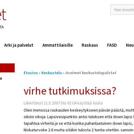
t
hakusana(t)
*
TA
Arki ja palvelut
Ammattilaisille
Raskaus
FASD
Neu
Olet
Etusivu
»
Keskustelu
»
Avoimet keskustelupalstat
täällä
ta
virhe tutkimuksissa?
Lähettänyt 11.5.2007 klo 01:04 käyttäjä tuska
Olen menossa raskauden keskeytykseen päivän päästä, mutta o
sikiön vikoja. Lapsivesipunktio antoi tuloksen että down lapsi
tapahtua virheitä ja se että kuinka pahanlaatuinen down lapsi,
Niskaturvoke 2.6 mutta sitäkin tulosta 2 tuntia otettiin. samoi