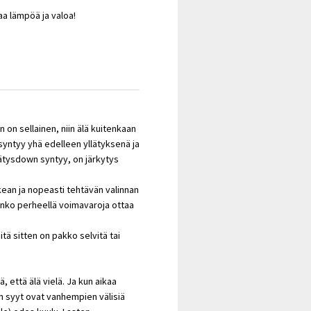
aa lämpöä ja valoa!
 on sellainen, niin älä kuitenkaan
 syntyy yhä edelleen yllätyksenä ja
llätysdown syntyy, on järkytys
ikean ja nopeasti tehtävän valinnan
onko perheellä voimavaroja ottaa
iitä sitten on pakko selvitä tai
.
, että älä vielä. Ja kun aikaa
en syyt ovat vanhempien välisiä