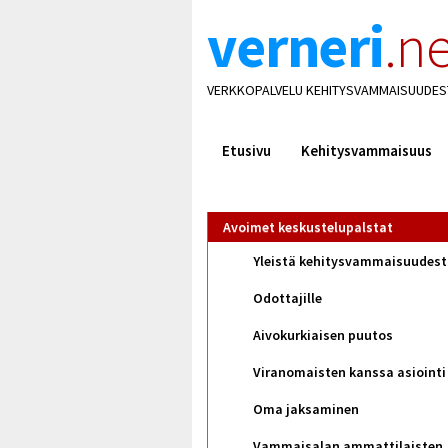
verneri
.ne
VERKKOPALVELU KEHITYSVAMMAISUUDES
Etusivu
Kehitysvammaisuus
Avoimet keskustelupalstat
Yleistä kehitysvammaisuudes
Odottajille
Aivokurkiaisen puutos
Viranomaisten kanssa asiointi
Oma jaksaminen
Vammaisalan ammattilaisten