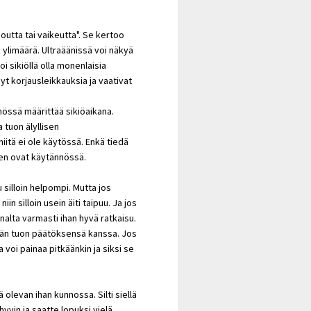
utta tai vaikeutta". Se kertoo
n ylimäärä. Ultraäänissä voi näkyä
oi sikiöllä olla monenlaisia
yt korjausleikkauksia ja vaativat
össä määrittää sikiöaikana.
 tuon älyllisen
tä ei ole käytössä. Enkä tiedä
ten ovat käytännössä.
silloin helpompi. Mutta jos
n silloin usein äiti taipuu. Ja jos
alta varmasti ihan hyvä ratkaisu.
män tuon päätöksensä kanssa. Jos
 voi painaa pitkäänkin ja siksi se
levan ihan kunnossa. Silti siellä
yvin ja saatte lopuksi vielä