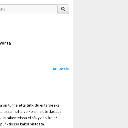
vonta
Kuuntele
n tunne että tutkittu ei tarpeeksi
 tulossa mutta voiko siinä otettaessa
 kun rakenteissa ei näkyviä vikoja?
n punktiossa kaksi pistosta.