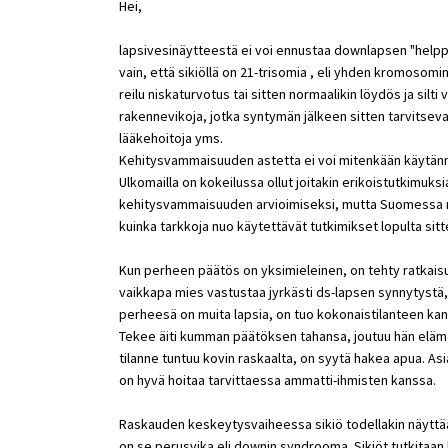
Hei,
lapsivesinäytteestä ei voi ennustaa downlapsen "helppo
vain, että sikiöllä on 21-trisomia , eli yhden kromosomi
reilu niskaturvotus tai sitten normaalikin löydös ja silti v
rakennevikoja, jotka syntymän jälkeen sitten tarvitseva
lääkehoitoja yms.
Kehitysvammaisuuden astetta ei voi mitenkään käytänn
Ulkomailla on kokeilussa ollut joitakin erikoistutkimuksia
kehitysvammaisuuden arvioimiseksi, mutta Suomessa nii
kuinka tarkkoja nuo käytettävät tutkimikset lopulta sit
Kun perheen päätös on yksimieleinen, on tehty ratkaisu 
vaikkapa mies vastustaa jyrkästi ds-lapsen synnytystä, nii
perheesä on muita lapsia, on tuo kokonaistilanteen kann
Tekee äiti kumman päätöksen tahansa, joutuu hän elä
tilanne tuntuu kovin raskaalta, on syytä hakea apua. Asia
on hyvä hoitaa tarvittaessa ammatti-ihmisten kanssa.
Raskauden keskeytysvaiheessa sikiö todellakin näyttää o
on se perusvika eli downin syndrooma. Sikiöt tutkitaan h