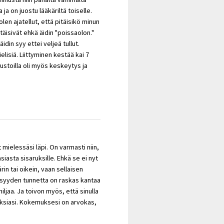
ja on juostu lääkäriltä toiselle.
len ajatellut, että pitäisikö minun
äisivät ehkä äidin "poissaolon."
idin syy ettei veljeä tullut.
ielisiä. Liittyminen kestää kai 7
ustoilla oli myös keskeytys ja
 mielessäsi läpi. On varmasti niin,
siasta sisaruksille. Ehkä se ei nyt
rin tai oikein, vaan sellaisen
llisyyden tunnetta on raskas kantaa
iljaa. Ja toivon myös, että sinulla
uksiasi. Kokemuksesi on arvokas,