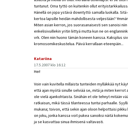
tuntunut. Oma tyttö on kuitenkin ollut erityistarkkailussa 
Hänellä on jopa ystävä downtyttö samalla luokalla. Sitä o
kertoa lapsille heidän mahdollisesta veljestään? Ymmärt
Miten asian kerron, jos suorasanaisesti sen sanoisi niin ä
enkelisivuillekin yritin liittyä mutta kun ne on englannink
vrk. Olen niin huono tämän koneen kanssa. Kaksplus siv
kromosomikeskustelua. Päivä kerrallaan eteenpäin...
Katariina
17.5.2007 klo 16:12
Hei!
Voin vain kuvitella millaista tunteiden mylläkkää nyt käyt
että ajan myötä sinulle selviää se, mitä ja miten kerrot a
ole vielä ajankohtaista. Sinähän et ole tehnyt mitään vää
ratkaisun, mikä tässä tilanteessa tuntui parhaalle. Syy
mukana; toivon, että sekin ajan oloon helpottuisi pikku h
on joku, jonka kanssa voit pukea sanoiksi näitä kokem
ja se kasvattaa sinua ihmisenä valtavasti.