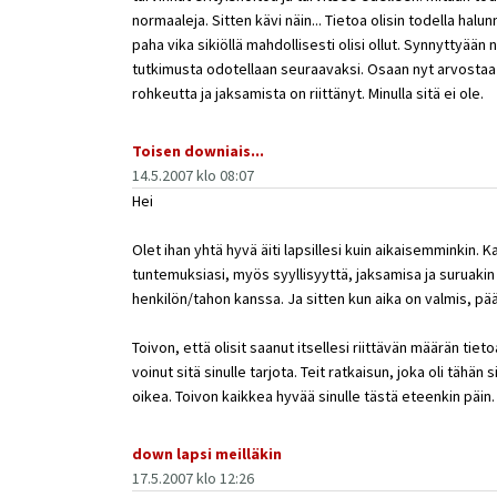
normaaleja. Sitten kävi näin... Tietoa olisin todella ha
paha vika sikiöllä mahdollisesti olisi ollut. Synnyttyään 
tutkimusta odotellaan seuraavaksi. Osaan nyt arvostaa
rohkeutta ja jaksamista on riittänyt. Minulla sitä ei ole.
Toisen downiais...
14.5.2007 klo 08:07
Hei
Olet ihan yhtä hyvä äiti lapsillesi kuin aikaisemminkin. K
tuntemuksiasi, myös syyllisyyttä, jaksamisa ja suruaki
henkilön/tahon kanssa. Ja sitten kun aika on valmis, pääst
Toivon, että olisit saanut itsellesi riittävän määrän tiet
voinut sitä sinulle tarjota. Teit ratkaisun, joka oli tähän
oikea. Toivon kaikkea hyvää sinulle tästä eteenkin päin.
down lapsi meilläkin
17.5.2007 klo 12:26