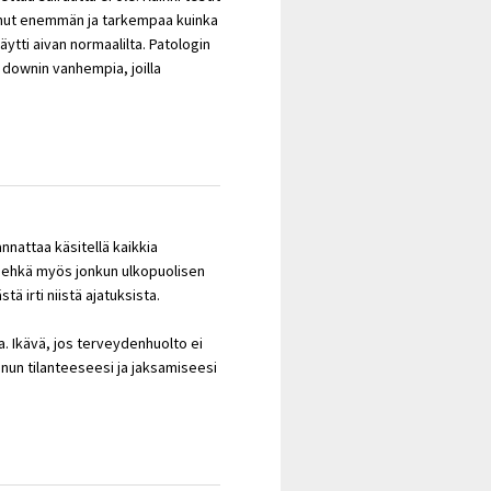
lunnut enemmän ja tarkempaa kuinka
näytti aivan normaalilta. Patologin
 downin vanhempia, joilla
annattaa käsitellä kaikkia
n ehkä myös jonkun ulkopuolisen
ä irti niistä ajatuksista.
oa. Ikävä, jos terveydenhuolto ei
 sinun tilanteeseesi ja jaksamiseesi