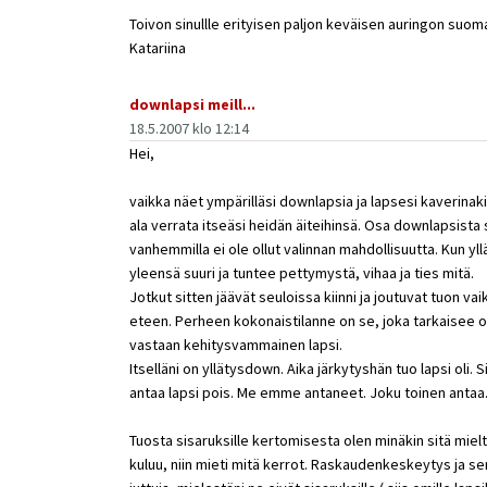
Toivon sinullle erityisen paljon keväisen auringon suom
Katariina
downlapsi meill...
18.5.2007 klo 12:14
Hei,
vaikka näet ympärilläsi downlapsia ja lapsesi kaverinakin
ala verrata itseäsi heidän äiteihinsä. Osa downlapsista
vanhemmilla ei ole ollut valinnan mahdollisuutta. Kun y
yleensä suuri ja tuntee pettymystä, vihaa ja ties mitä.
Jotkut sitten jäävät seuloissa kiinni ja joutuvat tuon va
eteen. Perheen kokonaistilanne on se, joka tarkaisee 
vastaan kehitysvammainen lapsi.
Itselläni on yllätysdown. Aika järkytyshän tuo lapsi oli. S
antaa lapsi pois. Me emme antaneet. Joku toinen antaa
Tuosta sisaruksille kertomisesta olen minäkin sitä mieltä
kuluu, niin mieti mitä kerrot. Raskaudenkeskeytys ja s