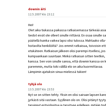
downin äiti
12.5.2007 klo 23:12
Hei!
Olet aika tiukassa paikassa ratkaisemassa tärkeää asiaa
tiedot eivät ole olleet sinulle riittäviä. En osaa sinulle
päätellä kuinka vaikea lapsi olisi tulossa. Mahtaako olla 
hoitavilta henkilöiltä? Jos emmit ratkaisua, toivoisin ett
etukäteen. Ratkaisun jälkeen olisi parempi itsellesi, jos 
kumpaankaan suuntaan. Minkä ratkaisun sitten teetkin, t
kanssa. Sen voin sinulle sanoa, että downin kanssa on 
paremmin, mutta toki välillä elo on aika kuormittavaa.
Lämpimin ajatuksin sinua mielessä tukien!
tyhjä olo
13.5.2007 klo 23:53
Nyt se on sitten tehty. Yksin en olisi sairaan lapsen kan
jyrkästi sitä vastaan. Syyllinen olo on. Olisi pitänyt tyy
tarvinnut erityishoitoa ja tarvitsee edelleen. mitään tode