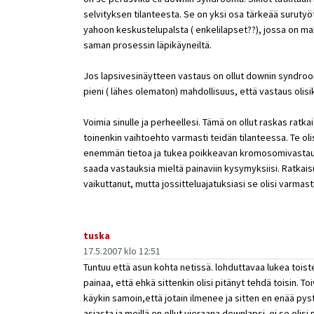
selvityksen tilanteesta. Se on yksi osa tärkeää surutyöt
yahoon keskustelupalsta ( enkelilapset??), jossa on m
saman prosessin läpikäyneiltä.
Jos lapsivesinäytteen vastaus on ollut downin syndroom
pieni ( lähes olematon) mahdollisuus, että vastaus olisik
Voimia sinulle ja perheellesi. Tämä on ollut raskas ratkais
toinenkin vaihtoehto varmasti teidän tilanteessa. Te ol
enemmän tietoa ja tukea poikkeavan kromosomivastaukse
saada vastauksia mieltä painaviin kysymyksiisi. Ratkais
vaikuttanut, mutta jossitteluajatuksiasi se olisi varmast
tuska
17.5.2007 klo 12:51
Tuntuu että asun kohta netissä. lohduttavaa lukea toisten
painaa, että ehkä sittenkin olisi pitänyt tehdä toisin. Toi
käykin samoin,että jotain ilmenee ja sitten en enää py
asiasta ja meillä on ollut vieraana downlapsi. ei se olis