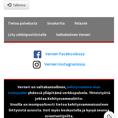
Tallenna
Tietoa palvelusta
Sivukartta
Palaute
Liity sähköpostilistalle
Selkokielinen Verneri
Verneri Facebookissa
Verneri Instagramissa
Verneri on valtakunnallinen,
kehitysvamma-alan
toimijoiden
yhdessä ylläpitämä verkkopalvelu. Yhteistyötä
johtaa Kehitysvammaliitto.
Sivuilla on monipuolisesti tietoa kehitysvammaisuuteen
liittyvistä asioista. Voit myös keskustella ja kysyä neuvoa
asiantuntijoilta.