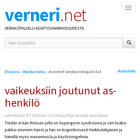
verneri
.net
Naviga
VERKKOPALVELU KEHITYSVAMMAISUUDESTA
hakusana(t)
*
Olet
Kuuntele
Etusivu
»
Keskustelu
»
Avoimet keskustelupalstat
täällä
vaikeuksiin joutunut as-
henkilö
Lähettänyt 9.7.2010 klo 10:34 käyttäjä sivusta seurannut
Tiedän erään ihmisen jolla on Aspergerin syndrooma ja sen lisäksi
pakko-oireinen häiriö ja hän on kognitiivisesti heikkolahjainen ja
hänellä myös masennusta ja käytösongelmia.