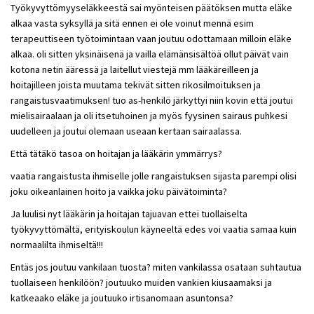
Työkyvyttömyyseläkkeestä sai myönteisen päätöksen mutta eläke
alkaa vasta syksyllä ja sitä ennen ei ole voinut mennä esim
terapeuttiseen työtoimintaan vaan joutuu odottamaan milloin eläke
alkaa. oli sitten yksinäisenä ja vailla elämänsisältöä ollut päivät vain
kotona netin ääressä ja laitellut viestejä mm lääkäreilleen ja
hoitajilleen joista muutama tekivät sitten rikosilmoituksen ja
rangaistusvaatimuksen! tuo as-henkilö järkyttyi niin kovin että joutui
mielisairaalaan ja oli itsetuhoinen ja myös fyysinen sairaus puhkesi
uudelleen ja joutui olemaan useaan kertaan sairaalassa.
Että tätäkö tasoa on hoitajan ja lääkärin ymmärrys?
vaatia rangaistusta ihmiselle jolle rangaistuksen sijasta parempi olisi
joku oikeanlainen hoito ja vaikka joku päivätoiminta?
Ja luulisi nyt lääkärin ja hoitajan tajuavan ettei tuollaiselta
työkyvyttömältä, erityiskoulun käyneeltä edes voi vaatia samaa kuin
normaalilta ihmiseltä!!!
Entäs jos joutuu vankilaan tuosta? miten vankilassa osataan suhtautua
tuollaiseen henkilöön? joutuuko muiden vankien kiusaamaksi ja
katkeaako eläke ja joutuuko irtisanomaan asuntonsa?