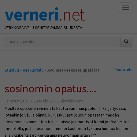
verneri
.net
Naviga
VERKKOPALVELU KEHITYSVAMMAISUUDESTA
hakusana(t)
*
Olet
Kuuntele
Etusivu
»
Keskustelu
»
Avoimet keskustelupalstat
täällä
sosinomin opatus....
Lähettänyt 29.7.2008 klo 19:52 käyttäjä Minä
Moi.Itse opiskelen viimeistä kautta vammaispuolen lh.ksi ja työssä,
jotenkin jo välillä pännii, kun jatkuvasti joudun opastaan meidän
sosionomia vammisten tuki asioissa ja omat työt kärsii jo tästä.Miten
menetellä, jotta sosionomimme ei kauheesti tykkäisi huonoa kun en
siis yksikertaiseti kerkiä aina neuvomaan sitä?????