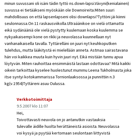
minun suvussani oli isäni tädin tyttö ns.down-lapsi.Vävyni(kenialainen)
suvussa ei tietääkseni myöskään ole Downoireita.Miten suuri
mahdollisuus on että lapsenlapseni olisi downlapsi?Tyttöni jäi kiinni
seulonnassa.On 11 raskausviikolla.Ultraäänikoe on vielä ottamatta
eikä sydänääniä ole vielä pystytty kuulemaan koska kuulemma se
nykyaikaisempi kone on rikki ja neuvolassa kuunnellaan nyt
vanhanaikaisella tavalla. Tyttärelläni on juuri nyt keuhkoputken
tulehdus, mutta lääkitystä ei mielellään anneta. Astmaa sairastavana
hän voi kaikkea muuta kuin hyvin juuri nyt. Eikä mistään tunnu apua
löytyvän. Miten rauhoittaa ensimmäistä lastaan odottavaa? Mitä kaikki
oikein tarkoittaa kyselee huolestunut mummu Leena Tukholmasta joka
itse syntyi kotokammarissa Tornionlaaksossa ja punnittiin n.3
kg(v.1954)Tyttäreni asuu Oulussa.
Verkkotoimittaja
9.5.2007 klo 11:07
Hei,
Toivottavasti neuvola on jo antanutkin vastauksia
tulevalle äidille huolta herättäneistä asioista. Neuvolassa
voi kysyä ja pyytää kertomaan seulontaan liittyvistä