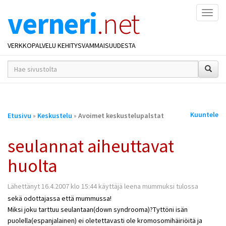
verneri
.net
Naviga
VERKKOPALVELU KEHITYSVAMMAISUUDESTA
hakusana(t)
*
Olet
Kuuntele
Etusivu
»
Keskustelu
»
Avoimet keskustelupalstat
täällä
seulannat aiheuttavat
huolta
Lähettänyt 16.4.2007 klo 15:44 käyttäjä leena mummuksi tulossa
sekä odottajassa että mummussa!
Miksi joku tarttuu seulantaan(down syndrooma)?Tyttöni isän
puolella(espanjalainen) ei oletettavasti ole kromosomihäiriöitä ja