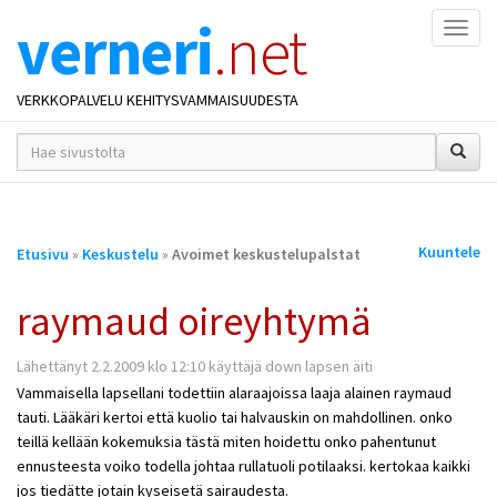
verneri
.net
Naviga
VERKKOPALVELU KEHITYSVAMMAISUUDESTA
hakusana(t)
*
Olet
Kuuntele
Etusivu
»
Keskustelu
»
Avoimet keskustelupalstat
täällä
raymaud oireyhtymä
Lähettänyt 2.2.2009 klo 12:10 käyttäjä down lapsen äiti
Vammaisella lapsellani todettiin alaraajoissa laaja alainen raymaud
tauti. Lääkäri kertoi että kuolio tai halvauskin on mahdollinen. onko
teillä kellään kokemuksia tästä miten hoidettu onko pahentunut
ennusteesta voiko todella johtaa rullatuoli potilaaksi. kertokaa kaikki
jos tiedätte jotain kyseisetä sairaudesta.