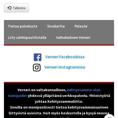
Tallenna
Tietoa palvelusta
Sivukartta
Palaute
Liity sähköpostilistalle
Selkokielinen Verneri
Verneri Facebookissa
Verneri Instagramissa
Verneri on valtakunnallinen,
kehitysvamma-alan
toimijoiden
yhdessä ylläpitämä verkkopalvelu. Yhteistyötä
johtaa Kehitysvammaliitto.
Sivuilla on monipuolisesti tietoa kehitysvammaisuuteen
liittyvistä asioista. Voit myös keskustella ja kysyä neuvoa