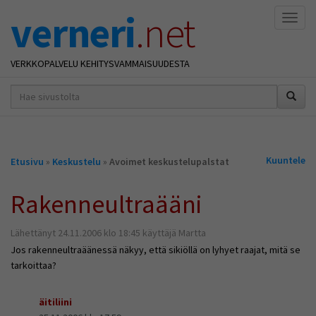
verneri
.net
Naviga
VERKKOPALVELU KEHITYSVAMMAISUUDESTA
hakusana(t)
*
Olet
Kuuntele
Etusivu
»
Keskustelu
»
Avoimet keskustelupalstat
täällä
Rakenneultraääni
Lähettänyt 24.11.2006 klo 18:45 käyttäjä Martta
Jos rakenneultraäänessä näkyy, että sikiöllä on lyhyet raajat, mitä se
tarkoittaa?
äitiliini