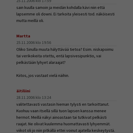
25.11.2006 klo 17:59
sain kuulla samoin ja meidän kohdalla kävi niin että
lapsemme oli downi. Ei tarkoita yleisesti tod. näköisesti
mutta meillä oli.
Martta
25.11.2006 klo 19:56
Oliko Sinulla muuta hälyttävää tietoa? Esim. niskapoimu
tai verikokeita otettu, entä lapsivesipunktio, vai
pelkästään lyhyet alaraajat?
Kiitos, jos vastaat vielä näihin.
äitiliini
28.11.2006 klo 13:24
valitettavasti vastasin hieman tylysti en tarkoittanut.
Kuohuu vaan itsellä sillä tuon lapsen kanssa menee
hermot. Meillä näkyi ainoastaan tai tutkivat pelkästi
raajat. Ne olivat kuulemma huomattavasti lyhyemmät.
viikot oli jo niin pitkällä ettei voinut ajatella keskeytystä.